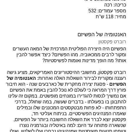
כריכה: רכה
מספר עמודים: 532
מחיר: 118 ש"ח
האנטומיה של הפשיזם
רוברט פַּקסטון
הפשיזם היה היצירה הפוליטית המרכזית של המאה העשרים
ומקור לרבים ממכאוביה. מהו הפשיזם? כיצד אפשר להבין
אותו? מה הופך מדינות ואומות לפשיסטיות?
רוברט פַּקסטוֹן, מחשובי ההיסטוריונים האמריקאים, מציע גישה
רעננה ומקורית לבירור השאלות האלה ואחרות:
האנטומיה של
הפשיזם
- פסגת יצירה מחקרית של כארבעים שנה - הוא חיבור
פורץ דרך המראה כי לעולם לא נוכל להבין באמת את הפשיזם
אם נמשיך לנסות להגדירו במונחים מופשטים. במקום זה עלינו
להתבונן בו בפעולתו - בדברים שעשה, במה שחולל, בדרכי
התפתחותו - לא פחות מבטקסטים המכוננים שלו ובמילים
שאמרו המנהיגים הפשיסטיים. בניתוח אנליטי חד,
פקסטון יוצא לברר את השאלה החשובה ביותר על הפשיזם,
שנשארה פתוחה עד היום: למה באיטליה ובגרמניה נוצרו
וטופחו תנועות פשיסטיות שמנהיגיהן נבחרו ועלו לשלטון, ואילו