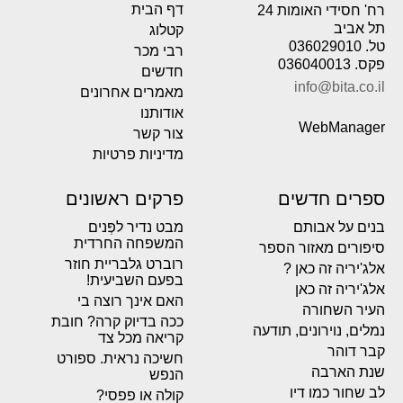
דף הבית
רח' חסידי האומות 24
תל אביב
קטלוג
טל. 036029010
רבי מכר
פקס. 036040013
חדשים
info@bita.co.il
מאמרים אחרונים
אודותנו
WebManager
צור קשר
מדיניות פרטיות
ספרים חדשים
פרקים ראשונים
בנים על אבותם
מבט נדיר לפְּנים
המשפחה החרדית
סיפורים מאזור הספר
רוברט גלבריית חוזר
אלג'יריה זה כאן ?
בפעם השביעית!
אלג'יריה זה כאן
האם אינך רוצה בי
העיר השחורה
ככה בדיוק קרה? חובת
נמלים, נוירונים, תודעה
קריאה מכל צד
קבר דוהר
חשיכה נראית. ספורט
שנת הארבה
הנפש
לב שחור כמו דיו
קולה או פפסי?