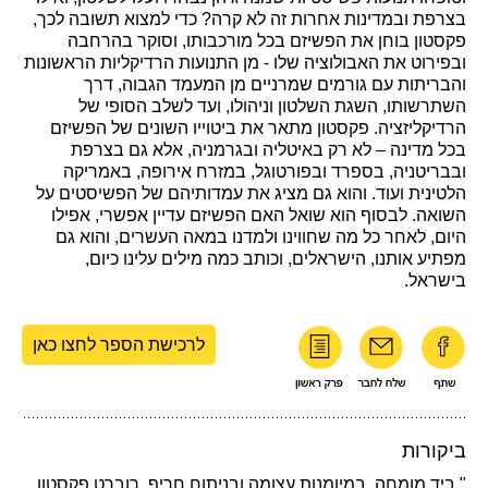
בצרפת ובמדינות אחרות זה לא קרה? כדי למצוא תשובה לכך,
פקסטון בוחן את הפשיזם בכל מורכבותו, וסוקר בהרחבה
ובפירוט את האבולוציה שלו - מן התנועות הרדיקליות הראשונות
והבריתות עם גורמים שמרניים מן המעמד הגבוה, דרך
השתרשותו, השגת השלטון וניהולו, ועד לשלב הסופי של
הרדיקליזציה. פקסטון מתאר את ביטוייו השונים של הפשיזם
בכל מדינה – לא רק באיטליה ובגרמניה, אלא גם בצרפת
ובבריטניה, בספרד ובפורטוגל, במזרח אירופה, באמריקה
הלטינית ועוד. והוא גם מציג את עמדותיהם של הפשיסטים על
השואה. לבסוף הוא שואל האם הפשיזם עדיין אפשרי, אפילו
היום, לאחר כל מה שחווינו ולמדנו במאה העשרים, והוא גם
מפתיע אותנו, הישראלים, וכותב כמה מילים עלינו כיום,
בישראל.
לרכישת הספר לחצו כאן
ביקורות
" ביד מומחה, במיומנות עצומה ובניתוח חריף, רוברט פקסטון