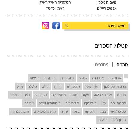
נועם חומסקי
הטרגדיה האלג'יראית
אנשים רגילים
קאמי וסרטר
קטלוג הספרים
כותרים
מחברים
אבולוציה
אכסדרה
אנשים
ביוגרפיות
ביולוגיה
בריאות
ג'רונימו סטילטון
הארי פוטר
היסטוריה
יהדות
ילדים
כלכלה
מדע
מחזות
מנורת קריאה
מקור
מתח
מתמטיקה
נגד הרוח
נוער
ספורט
ספרות יפה
עיון
פוליטיקה
פילוסופיה
פילוסופיה ומדע
פיסיקה
פסיכולוגיה
צבא
קלסיקה
שואה
שירה
תורת המשחקים
תיבת פנדורין
תיכון לילה
תרגום