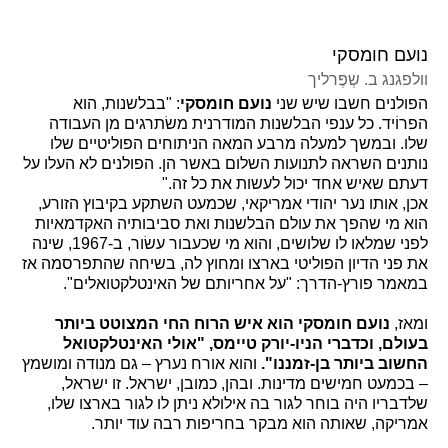
נועם חומסקי
וולפגנג ב. שְפֶּרליך
הפולנים חשבו שיש שני
נועם חומסקי
: "בבלשנות, הוא
הפרוֹיד. כל ענפי הבלשנות המודרנית משׂתרגים מן העבודה
שלו. ובמשך למעלה מרבע המאה הניתוחים הפוליטיים שלו
נותנים השראה לתנועות השלום באשר הן. הפולנים לא העלו על
דעתם שאיש אחד יכול לעשות את כל זה."
אכן, אותו נער יהודי אמריקאי, שכמעט השתקע בקיבוץ הזורע,
הוא מי שהפך את עולם הבלשנות ואת סביבותיה האקדמאיות
לפני שמלאו לו שלושים, והוא מי שכעבור עשׂור, ב-1967, שינה
את פני הדיון הפוליטי בארצו ומחוץ לה, בשיחה שהתפרסמה אז
במאמר פורץ-הדרך: "על אחריותם של האינטלקטואלים".
ומאז,
נועם חומסקי הוא איש הרוח החי המצוטט ביותר
בעולם, וכדברי הניו-יורק טיימס, "אולי האינטלקטואל
החשוב ביותר בן-זמננו".
והוא אורח נערץ – גם מנודה ומושמץ
– בכמעט חמישים מדינות. ובהן, כמובן, ישראל. זו ישראל,
שלדבריו היה בוחר לגור בה אילולא ניתן לו לגור בארצו שלו,
אמריקה, שאותה הוא מבקר בחריפות רבה עוד יותר.