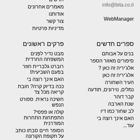
info@bita.co.il
מאמרים אחרונים
אודותנו
WebManager
צור קשר
מדיניות פרטיות
ספרים חדשים
פרקים ראשונים
בנים על אבותם
מבט נדיר לפְּנים
המשפחה החרדית
סיפורים מאזור הספר
רוברט גלבריית חוזר
אלג'יריה זה כאן ?
בפעם השביעית!
אלג'יריה זה כאן
האם אינך רוצה בי
העיר השחורה
ככה בדיוק קרה? חובת
נמלים, נוירונים, תודעה
קריאה מכל צד
קבר דוהר
חשיכה נראית. ספורט
שנת הארבה
הנפש
לב שחור כמו דיו
קולה או פפסי?
התפתחות התחרות
האם אינך רוצה בי
המודרנית
עוד...
הסופר חיים סבתו כותב
על תקופת הקורונה