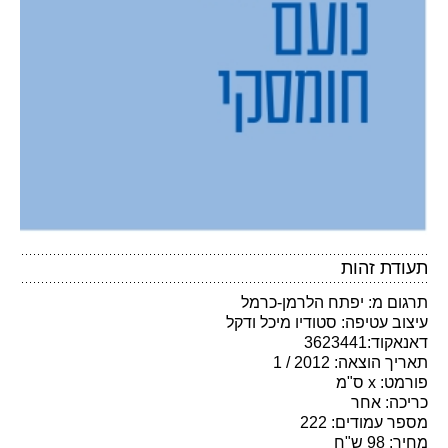
תעודת זהות
תרגום מ: יפתח הלרמן-כרמל
עיצוב עטיפה: סטודיו מיכל ודקל
דאנאקוד:3623441
תאריך הוצאה: 2012 / 1
פורמט: x ס"מ
כריכה: אחר
מספר עמודים: 222
מחיר: 98 ש"ח