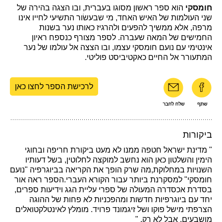
חומסקי
הוא ספר ראשון מסוגו בעברית, ובו הצגה בהירה של
שני העולמות של האיש האחד, מי שבעשׂור התשיעי לחייו אינו
מרפה, אלא ממשיך להפעים ולהרגיז כאותו נער בשנות
החמישים של המאה שעברה. לספר מצורף כנספח ראיון
אינטימי עם נועם חומסקי עצמו, ובו הצצה אל עולמו של נער
המתעורר אל החיים כאקטיביסט פוליטי.
לרכישת הספר לחצו כאן
ביקורות
" מדינת ישראל חטפה ממנו לא מעט ביקורת חריפה ובחוגי
הימין והשלטון כאן הוא נחשב למוקצה לחלוטין, בשל דעותיו
השנויות במחלוקת,מה שרק הופך את הקריאה בביוגרפיה "נועם
חומסקי" למסקרנת ביותר עבור הקורא העברי.הספר ראה אור
בסדרת אכסדרה המעולה של ספרי עליית הגג וידיעות ספרים,
יחד עם ביוגרפיות חדשות ומהפכניות לא פחות של ההוגה
הצרפתי מישל פוקו ושל זיגמונד פרויד. מומלץ לאינטלקטואלים
מושבעים, אבל לא רק. "