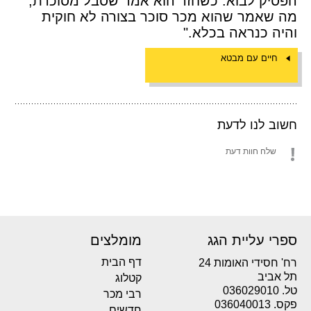
הפסיק לבוא. כשחזר הוא אמר שסבל מסוכרת,
מה שאמר שהוא מכר סוכר בצורה לא חוקית
והיה כנראה בכלא."
חיים עם מבטא
חשוב לנו לדעת
שלח חוות דעת
ספרי עליית הגג
מומלצים
דף הבית
רח' חסידי האומות 24
תל אביב
קטלוג
טל. 036029010
רבי מכר
פקס. 036040013
חדשים