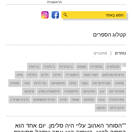
הראשונית
קטלוג הספרים
כותרים
מחברים
אבולוציה
אכסדרה
אנשים
ביוגרפיות
ביולוגיה
בריאות
ג'רונימו סטילטון
הארי פוטר
היסטוריה
יהדות
ילדים
כלכלה
מדע
מחזות
מנורת קריאה
מקור
מתח
מתמטיקה
נגד הרוח
נוער
ספורט
ספרות יפה
עיון
פוליטיקה
פילוסופיה
פילוסופיה ומדע
פיסיקה
פסיכולוגיה
צבא
קלסיקה
שואה
שירה
תורת המשחקים
תיבת פנדורין
תיכון לילה
תרגום
""הסוחר האהוב עליי היה סלימן. יום אחד הוא