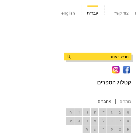
צור קשר
עברית
english
קטלוג הספרים
כותרים
מחברים
א
ב
ג
ד
ה
ו
ז
ח
ט
י
כ
ל
מ
נ
ס
ע
פ
צ
ק
ר
ש
ת