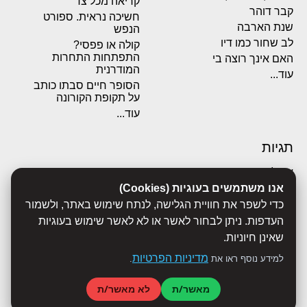
קריאה מכל צד
קבר דוהר
חשיכה נראית. ספורט
שנת הארבה
הנפש
לב שחור כמו דיו
קולה או פפסי?
התפתחות התחרות
האם אינך רוצה בי
המודרנית
עוד...
הסופר חיים סבתו כותב
על תקופת הקורונה
עוד...
תגיות
אבולוציה
אכסדרה
אנו משתמשים בעוגיות (Cookies)
אנשים
כדי לשפר את חוויית הגלישה, לנתח שימוש באתר, ולשמור
ביוגרפיות
העדפות. ניתן לבחור לאשר או לא לאשר שימוש בעוגיות
ביולוגיה
שאינן חיוניות.
בריאות
מדיניות הפרטיות
למידע נוסף ראו את
.
ג'רונימו סטילטון
הארי פוטר
מאשר/ת
לא מאשר/ת
היסטוריה