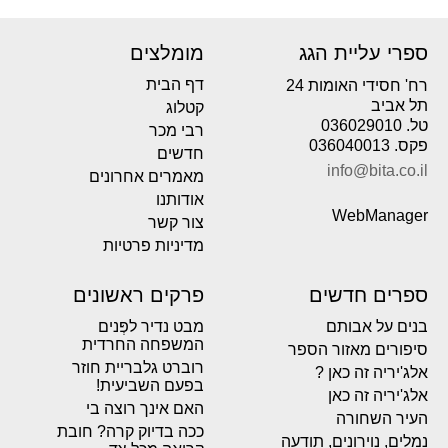
ספרי עליית הגג
מומלצים
דף הבית
רח' חסידי האומות 24
תל אביב
קטלוג
טל. 036029010
רבי מכר
פקס. 036040013
חדשים
info@bita.co.il
מאמרים אחרונים
אודותנו
WebManager
צור קשר
מדיניות פרטיות
ספרים חדשים
פרקים ראשונים
בנים על אבותם
מבט נדיר לפְּנים
המשפחה החרדית
סיפורים מאזור הספר
רוברט גלבריית חוזר
אלג'יריה זה כאן ?
בפעם השביעית!
אלג'יריה זה כאן
האם אינך רוצה בי
העיר השחורה
ככה בדיוק קרה? חובת
נמלים, נוירונים, תודעה