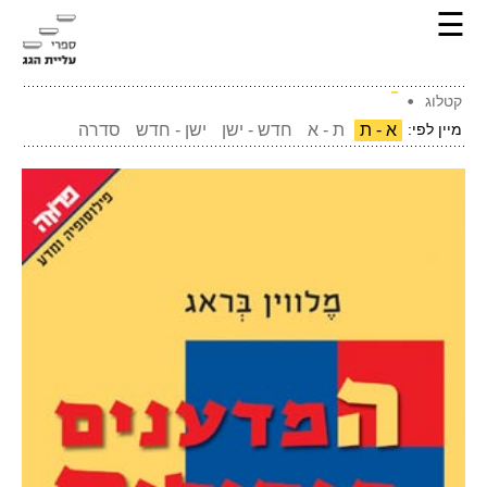
☰
קטלוג
מיין לפי:
א - ת
ת - א
חדש - ישן
ישן - חדש
סדרה