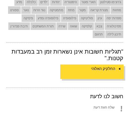
ג'רונימו סטילטון
הארי פוטר
היסטוריה
יהדות
ילדים
כלכלה
מדע
מחזות
מנורת קריאה
מקור
מתח
מתמטיקה
נגד הרוח
נוער
ספורט
ספרות יפה
עיון
פוליטיקה
פילוסופיה
פילוסופיה ומדע
פיסיקה
פסיכולוגיה
צבא
קלסיקה
שואה
שירה
תורת המשחקים
תיבת פנדורין
תיכון לילה
תרגום
"תגליות חשובות אינן נשארות זמן רב במעבדות
קטנות."
החלקיק האלוהי
חשוב לנו לדעת
שלח חוות דעת