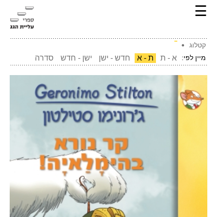
☰
קטלוג
מיין לפי:
א - ת
ת - א
חדש - ישן
ישן - חדש
סדרה