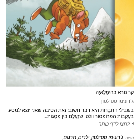
קר נורא בהימָלַאיָה!
ג’רונימו סטילטון
בשבילי החֲבֵרוּת היא דבר חשוב: זאת הסיבה שאני יוצא למסע
בעִקְבוֹת הפּרוֹפסוֹר ווֹלט, שנֶעְלַם בין פִּסְגוֹת...
לחצו לדף כותר
ג'רונימו סטילטון
ילדים
תרגום
תגיות:
,
,
,