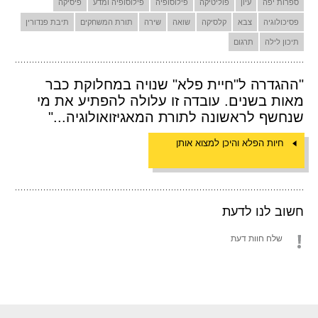
ספרות יפה
עיון
פוליטיקה
פילוסופיה
פילוסופיה ומדע
פיסיקה
פסיכולוגיה
צבא
קלסיקה
שואה
שירה
תורת המשחקים
תיבת פנדורין
תיכון לילה
תרגום
"ההגדרה ל"חיית פלא" שנויה במחלוקת כבר
מאות בשנים. עובדה זו עלולה להפתיע את מי
שנחשף לראשונה לתורת המאגיזואולוגיה..."
חיות הפלא והיכן למצוא אותן
חשוב לנו לדעת
שלח חוות דעת