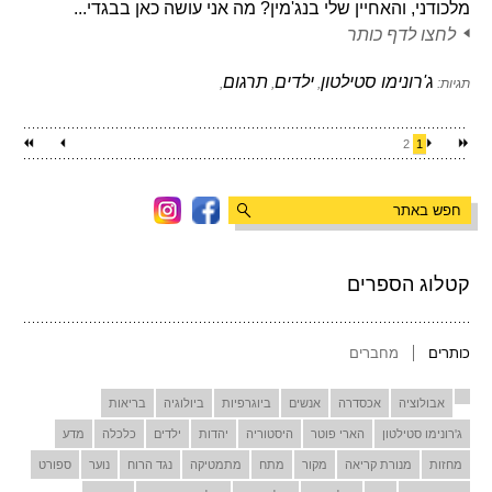
מלכודני, והאחיין שלי בנג'מין? מה אני עושה כאן בבגדי...
לחצו לדף כותר
ג'רונימו סטילטון
ילדים
תרגום
תגיות:
,
,
,
2
1
קטלוג הספרים
כותרים
מחברים
אבולוציה
אכסדרה
אנשים
ביוגרפיות
ביולוגיה
בריאות
ג'רונימו סטילטון
הארי פוטר
היסטוריה
יהדות
ילדים
כלכלה
מדע
מחזות
מנורת קריאה
מקור
מתח
מתמטיקה
נגד הרוח
נוער
ספורט