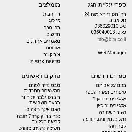
ספרי עליית הגג
מומלצים
דף הבית
רח' חסידי האומות 24
תל אביב
קטלוג
טל. 036029010
רבי מכר
פקס. 036040013
חדשים
info@bita.co.il
מאמרים אחרונים
אודותנו
WebManager
צור קשר
מדיניות פרטיות
ספרים חדשים
פרקים ראשונים
בנים על אבותם
מבט נדיר לפְּנים
המשפחה החרדית
סיפורים מאזור הספר
רוברט גלבריית חוזר
אלג'יריה זה כאן ?
בפעם השביעית!
אלג'יריה זה כאן
האם אינך רוצה בי
העיר השחורה
ככה בדיוק קרה? חובת
נמלים, נוירונים, תודעה
קריאה מכל צד
קבר דוהר
חשיכה נראית. ספורט