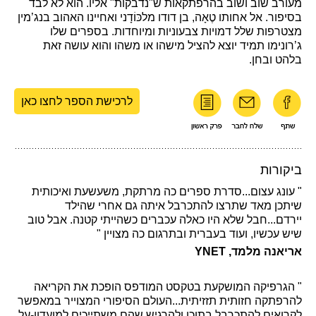
מעורב שוב ושוב בהרפתקאות ש"נדבקות" אליו. הוא לא לבד
בסיפור. אל אחותו טֶאָה, בן דודו מלכּוֹדָני ואחיינו האהוב בנג’מין
מצטרפות שלל דמויות צבעוניות ומיוחדות. בספרים שלו
ג’רונימו תמיד יוצא להציל מישהו או משהו והוא עושה זאת
בלהט ובחן.
לרכישת הספר לחצו כאן
ביקורות
" עונג עצום...סדרת ספרים כה מרתקת, משעשעת ואיכותית
שיתכן מאד שתרצו להתכרבל איתה גם אחרי שהילד
יירדם...חבל שלא היו כאלה עכברים כשהייתי קטנה. אבל טוב
שיש עכשיו, ועוד בעברית ובתרגום כה מצויין "
אריאנה מלמד, YNET
" הגרפיקה המושקעת בטקסט המודפס הופכת את הקריאה
להרפתקה חזותית תזזיתית...העולם הסיפורי המצוייר במאפשר
לקרואים להתכרבל בתוכו ולהרגיש שהם משתייכים למועדון-על