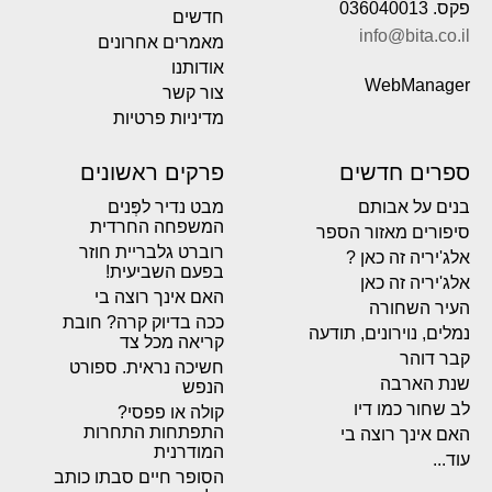
פקס. 036040013
חדשים
info@bita.co.il
מאמרים אחרונים
אודותנו
WebManager
צור קשר
מדיניות פרטיות
ספרים חדשים
פרקים ראשונים
בנים על אבותם
מבט נדיר לפְּנים
המשפחה החרדית
סיפורים מאזור הספר
רוברט גלבריית חוזר
אלג'יריה זה כאן ?
בפעם השביעית!
אלג'יריה זה כאן
האם אינך רוצה בי
העיר השחורה
ככה בדיוק קרה? חובת
נמלים, נוירונים, תודעה
קריאה מכל צד
קבר דוהר
חשיכה נראית. ספורט
שנת הארבה
הנפש
לב שחור כמו דיו
קולה או פפסי?
התפתחות התחרות
האם אינך רוצה בי
המודרנית
עוד...
הסופר חיים סבתו כותב