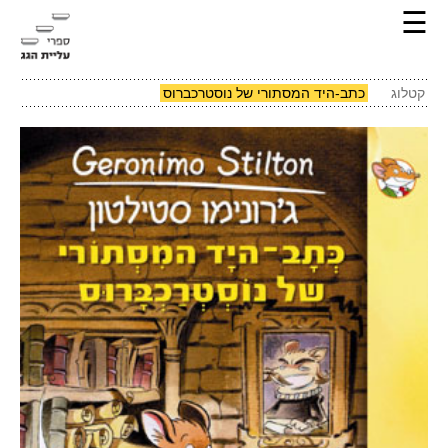
☰
קטלוג
כתב-היד המסתורי של נוסטרכברוס