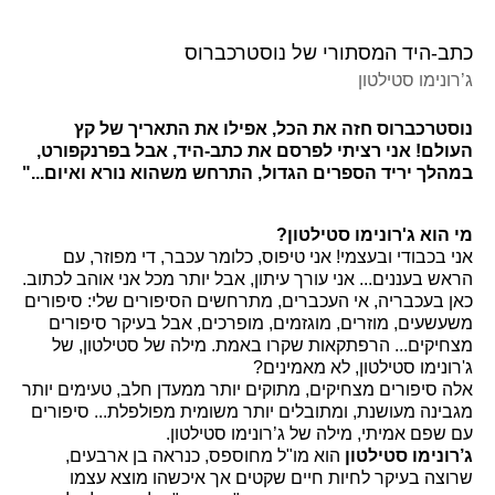
כתב-היד המסתורי של נוסטרכברוס
ג’רונימו סטילטון
נוסטרכברוס חזה את הכל, אפילו את התאריך של קץ
העולם! אני רציתי לפרסם את כתב-היד, אבל בפרנקפורט,
במהלך יריד הספרים הגדול, התרחש משהוא נורא ואיום..."
מי הוא ג'רונימו סטילטון?
אני בכבודי ובעצמי! אני טיפוס, כלומר עכבר, די מפוזר, עם
הראש בעננים... אני עורך עיתון, אבל יותר מכל אני אוהב לכתוב.
כאן בעכבריה, אי העכברים, מתרחשים הסיפורים שלי: סיפורים
משעשעים, מוזרים, מוגזמים, מופרכים, אבל בעיקר סיפורים
מצחיקים... הרפתקאות שקרו באמת. מילה של סטילטון, של
ג'רונימו סטילטון, לא מאמינים?
אלה סיפורים מצחיקים, מתוקים יותר ממעדן חלב, טעימים יותר
מגבינה מעושנת, ומתובלים יותר משומית מפולפלת... סיפורים
עם שפם אמיתי, מילה של ג’רונימו סטילטון.
ג’רונימו סטילטון
הוא מו"ל מחוספס, כנראה בן ארבעים,
שרוצה בעיקר לחיות חיים שקטים אך איכשהו מוצא עצמו