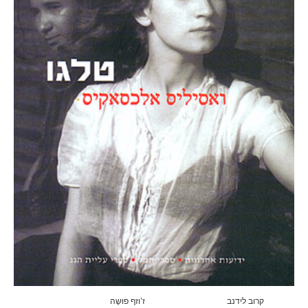
קרוב לידנב
ז’וזף פוּשֶה