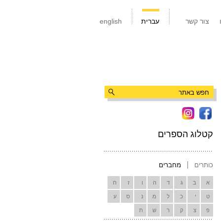
צור קשר
עברית
english
קטלוג הספרים
כותרים
מחברים
א
ב
ג
ד
ה
ו
ז
ח
ט
י
כ
ל
מ
נ
ס
ע
פ
צ
ק
ר
ש
ת