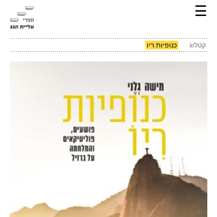
☰
קטלוג
כנופיות ריו