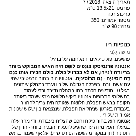
תאריך הוצאה: 2018 / 7
פורמט: 13.5x21 ס"מ
כריכה: רכה
מספר עמודים: 350
מחיר: 98 ש"ח
כנופיות ריו
מישה גְלֶני
פושעים, פוליטיקאים והמלחמה על ברזיל
אנטוניו פרנסיסקו בּוֹנְפים לוֹפֶּס היה האיש המבוקש ביותר
בריו דה ז'ניירו, אם לא בברזיל כולה. כולם הכירו אותו כנֶם
דָה רוֹסיניָה - נֶם מרוֹסיניָה.
אנטוניו היה בחור נורמטיבי שחי
עם אשתו ובתו בפבלה הגדולה של ריו ועבד כמחלק עיתונים.
בגיל 10 חודשים חלתה בתו במחלה נדירה וכדי לעמוד
בתשלומי התרופות אנטוניו ביקש הלוואה ממי שעמד באותה
תקופה בראש הפבלה. הלוואה שאותה היה צריך להחזיר
בעבודה בארגון שניהל את הפבלה, שנמצאת בין שלוש שכונות
אמידות של ריו.
אנטוניו הוא בחור פיקח וחכם שהצליח בעבודתו ודי מהר עלה
במעלה הפירמידה עד שהגיע לתפקיד הבכיר ביותר- הדון של
רוסיניה (דון במקור מהשפה הפורטוגזית). על אף שעמד בראש