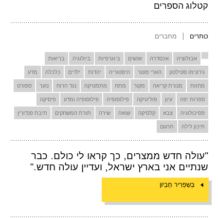
קטלוג הספרים
כותרים
מחברים
אבולוציה
אכסדרה
אנשים
ביוגרפיות
ביולוגיה
בריאות
ג'רונימו סטילטון
הארי פוטר
היסטוריה
יהדות
ילדים
כלכלה
מדע
מחזות
מנורת קריאה
מקור
מתח
מתמטיקה
נגד הרוח
נוער
ספורט
ספרות יפה
עיון
פוליטיקה
פילוסופיה
פילוסופיה ומדע
פיסיקה
פסיכולוגיה
צבא
קלסיקה
שואה
שירה
תורת המשחקים
תיבת פנדורין
תיכון לילה
תרגום
"עולה חדש ממצרים, כך קראו לי כולם. כבר
שנתיים אני בארץ ישראל, ועדיין עולה חדש."
בְּשַפְרִיר חֶבְיוֹן