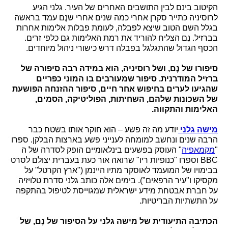
הקיטוב בינם לבין התושבים האחרים של העיר. גלני הגיע
לרוסיניה כתייר סקרן אחרי כמה שנים אחרי שנֶם עמד בראשה
בגלל השם הטוב שיצא לפבלה, לעומת פבלות אלימות אחרות
בברזיל. נֶם הצליח להוריד את רמת האלימות גם כלפי זרים.
הכסף הגדול שהתגלגל בפבלה דרש כישורי ניהול מיוחדים.
סיפורו של נֶם, ושל רוסיניה, הוא במידה רבה סיפורה של
ברזיל המודרנית. סיפור שמעורבים בו המוני כפריים
שהגיעו לערים בחיפוש אחר חיים, סיפור ההזנחה הפושעת
של השכונות שלהם, השחיתות, הפוליטיקה, הסמים,
האלימות והתקווה.
מישה גלני
יודע מה זה פשע – הוא חוקר אותו בשטח כבר
הרבה שנים ונחשב למומחה לענייני פשע בארצות הבלקן. ספרו
"
מקמאפיה
" העוסק בפשעים בינלאומיים הופק לסדרה של ה
BBC
וספרו "כנופיות ריו" שרואה אור כעת בעברית יצולם לסרט
בבימויו של המועמד לאוסקר מתיו היינמן ("ארץ הקרטל" על
מקסיקו ו"עיר הרפאים"). בימים אלה כותב גלני סדרת טלויזיה
על חברת אבטחת מידע ישראלית שמגוייסת לטיפול בהתקפה
על התשתיות הבריטיות.
הכתיבה התיעודית של מישה גלני על הסיפור של נֶם, של