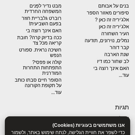
בנים על אבותם
מבט נדיר לפְּנים
המשפחה החרדית
סיפורים מאזור הספר
רוברט גלבריית חוזר
אלג'יריה זה כאן ?
בפעם השביעית!
אלג'יריה זה כאן
האם אינך רוצה בי
העיר השחורה
ככה בדיוק קרה? חובת
נמלים, נוירונים, תודעה
קריאה מכל צד
קבר דוהר
חשיכה נראית. ספורט
שנת הארבה
הנפש
לב שחור כמו דיו
קולה או פפסי?
התפתחות התחרות
האם אינך רוצה בי
המודרנית
עוד...
הסופר חיים סבתו כותב
על תקופת הקורונה
עוד...
תגיות
אבולוציה
אכסדרה
אנו משתמשים בעוגיות (Cookies)
אנשים
כדי לשפר את חוויית הגלישה, לנתח שימוש באתר, ולשמור