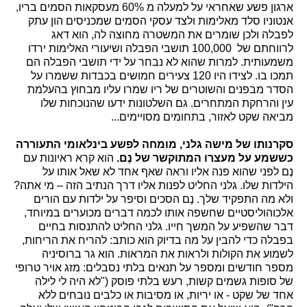
ארגון פשע שאחראי על למעלה מ 60% מעסקאות הסמים בריו,
אנטוניו סלד מאלימות ולצד עסקי הסמים שמכניסים הון עתק
לפבלה ולכן שומרים את המשטרה מחוצה לה, הוא דאג
לרווחתם של 100,000 תושבי הפבלה ושיעורי האלימות ירדו
משמעותית. למרות שהוא לא נבחר על ידי תושבי הפבלה הם
תמכו בו. לצידו היו 120 צעירים חמושים בכבדות ששמרו על
הסדר מבפנים והשוטרים של ריו שמרו עליו מבחוץ בהעלמת
עין והרחקת המתחרים. גם השלטונות ידעו שהנוכחות שלו
מביאה שקט לאזור, בתחומים מסויימים...
סקרנותו של מישה גלני, מומחה לפשע בינלאומי התעוררה
כששמע על מעצרו המתוקשר של נֶם.
הוא קרא ראיונות עם
נֶם לפני שהוא פנה אליו וראה שאף אחד לא שאל אותו על
הילדות שלו. גלני החליט לפנות אליו דרך הנתיב הזה – מי אתה?
ולא מה התפקיד שלך. נֶם הסכים וסיפר על ילדות עם הורים
אלכוהוליסטיים שחשפה אותו לכמה דברים מכוערים במיוחד,
דבר שהשפיע על המשך חייו. גלני החליט להתנסות בחיים
בפבלה כדי להבין על מה בדיוק הוא כותב: להריח את הריחות,
לשמוע את הקולות ולראות את המראות. הוא גר ברוסיניה
מספר חודשים ומספר על תנאים בלתי נסבלים: מזג אויר טרופי
של סופות גשמים קשות, רעש בלתי פוסק ("לא היה לי לילה
אחד של שקט - או יריות, או מסיבות או כלבים נובחים ללא