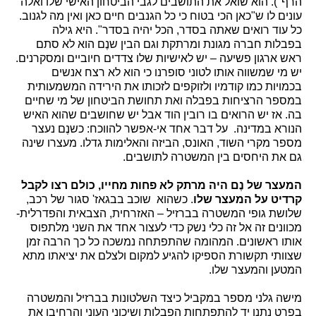
הרף"). הוא שואל את התושבים לגבי הביטחון האישי שלו ואלה
עונים לו ש"כאן הכי בטוח כי כל הגנבים חיים כאן ואין מה לגנוב.
כל עוד רואים שאתה בסדר, הכל יהיה בסדר". היא גילה
בפבלות חברה מגונת ומרתקת וגם הבין שנֶם הוא לא סתם
ראש ארגון פשיעה – יש לאישיות שלו צדדים חיוביים ומסקרנים.
יש מי שמשווה אותו לטוני סופרנו כי הוא לא רצח אנשים
בכמויות כמו קודמיו ולזוקפים לזכותו את הירידה המשמעותית
במספר הרציחות בפבלה ואת תחושת הביטחון של מי שחיים
בה. אז יש הרואים בו רובין הוד אבל יש שחושבים שהוא האיש
הנורא במדינה. על דבר אחד אי-אפשר להווכח: כשנֶם נעצר
מספר מקרי השוד, האונס, הביזה והאלימות גדלו. מעצרו שינה
גם את היחסים בין המשטרה לתושבים.
המעצר של נֶם היה מרתק לא פחות מחייו, כולם רצו לקבל
קרדיט על המעצר שלו
. כשהוא שוכב בבגאז' סגור של רכב,
שלושת גופי המשטרה בברזיל – האזרחית, הצבאית והפדרלית-
מכוונים זה אל זה כלי נשק כדי לעצור אחד את השני מלתפוס
אותו ראשונים. המהומה שהתפתחה נמשכה כל כך הרבה זמן
שצוותי תקשורת הספיקו להגיע למקום ולצלם את יציאתו מתא
המטען והמעצר שלו.
מישה גלני מספר במקביל כיצד השלטונות בברזיל והמשטרה
בפרט נתנו יד להתפתחות הפבלות ושיכוני העוני והרחיבו את