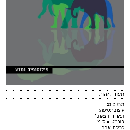
תעודת זהות
תרגום מ:
עיצוב עטיפה:
תאריך הוצאה: /
פורמט: x ס"מ
כריכה: אחר