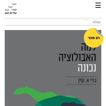
☰
קטלוג