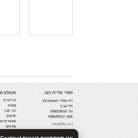
ספרי עליית הגג
מומלצים
דף הבית
רח' חסידי האומות 24
קטלוג
תל אביב
רבי מכר
טל. 036029010
חדשים
פקס. 036040013
מאמרים אחר
info@bita.co.il
אודותנו
צור קשר
מדיניות פרט
WebManager