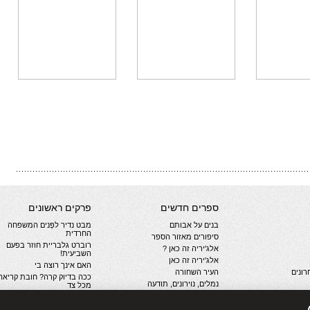
ספרים חדשים
פרקים ראשונים
בנים על אבותם
מבט נדיר לפְּנים המשפחה
החרדית
סיפורים מאזור הספר
רוברט גלבריית חוזר בפעם
אלג'יריה זה כאן ?
השביעית!
אלג'יריה זה כאן
האם אינך רוצה בי
ונים
העיר השחורה
ככה בדיוק קרה? חובת קריאה
נמלים, נוירונים, תודעה
מכל צד
קבר דוהר
חשיכה נראית. ספורט הנפש
יות
שנת הארבה
קולה או פפסי? התפתחות