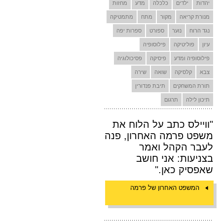
יהדות
ילדים
כלכלה
מדע
מחזות
מנורת קריאה
מקור
מתח
מתמטיקה
נגד הרוח
נוער
ספורט
ספרות יפה
עיון
פוליטיקה
פילוסופיה
פילוסופיה ומדע
פיסיקה
פסיכולוגיה
צבא
קלסיקה
שואה
שירה
תורת המשחקים
תיבת פנדורין
תיכון לילה
תרגום
"וויילס כתב על הלוח את
משפט פרמה האחרון, פנה
לעבר הקהל ואמר
בצניעות: אני חושב
שאפסיק כאן."
המשפט האחרון של פרמה