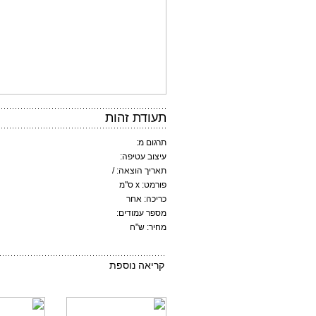
תעודת זהות
תרגום מ:
עיצוב עטיפה:
תאריך הוצאה: /
פורמט: x ס"מ
כריכה: אחר
מספר עמודים:
מחיר: ש"ח
קריאה נוספת