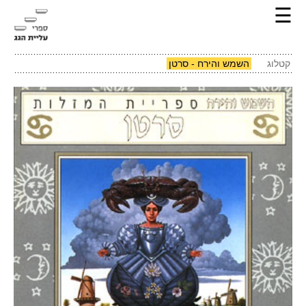
☰
קטלוג
השמש והירח - סרטן