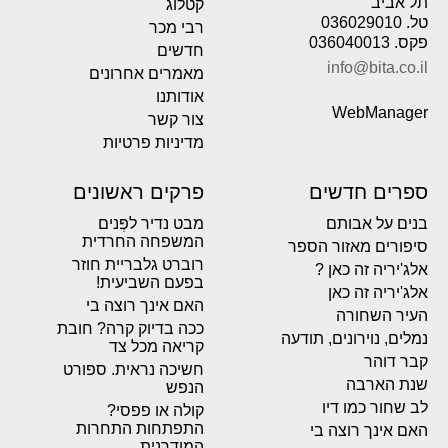
תל אביב
קטלוג
טל. 036029010
רבי מכר
פקס. 036040013
חדשים
info@bita.co.il
מאמרים אחרונים
אודותנו
WebManager
צור קשר
מדיניות פרטיות
ספרים חדשים
פרקים ראשונים
בנים על אבותם
מבט נדיר לפְּנים
המשפחה החרדית
סיפורים מאזור הספר
רוברט גלבריית חוזר
אלג'יריה זה כאן ?
בפעם השביעית!
אלג'יריה זה כאן
האם אינך רוצה בי
העיר השחורה
ככה בדיוק קרה? חובת
נמלים, נוירונים, תודעה
קריאה מכל צד
קבר דוהר
חשיכה נראית. ספורט
שנת הארבה
הנפש
לב שחור כמו דיו
קולה או פפסי?
התפתחות התחרות
האם אינך רוצה בי
המודרנית