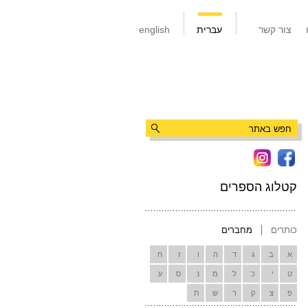
צור קשר
עברית
english
קטלוג הספרים
כותרים
מחברים
א
ב
ג
ד
ה
ו
ז
ח
ט
י
כ
ל
מ
נ
ס
ע
פ
צ
ק
ר
ש
ת