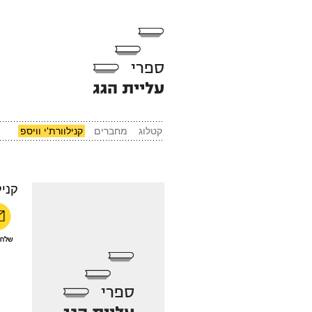
קטלוג
מחברים
קנילוורת'י וויספ
קניל