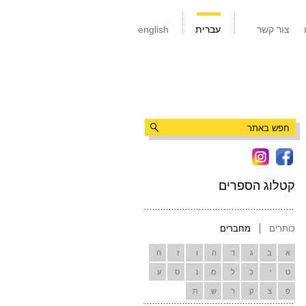
צור קשר
עברית
english
קטלוג הספרים
כותרים
מחברים
א
ב
ג
ד
ה
ו
ז
ח
ט
י
כ
ל
מ
נ
ס
ע
פ
צ
ק
ר
ש
ת