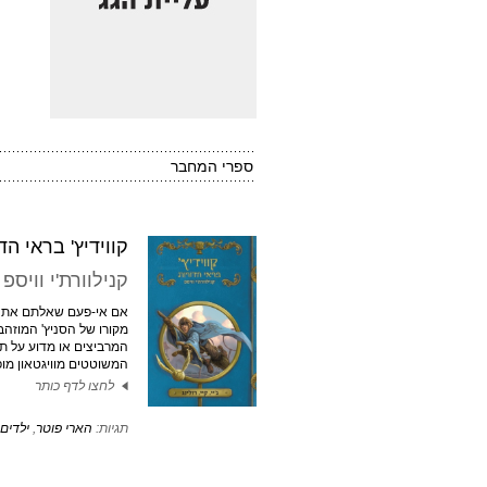
ספרי המחבר
קווידיץ' בראי הד
קנילוורת'י וויספ
אם אי-פעם שאלתם את 
מקורו של הסניץ' המוזהב
המרביצים או מדוע על ת
המשוטטים מוויגטאון מופי
לחצו לדף כותר
תגיות:
הארי פוטר
,
ילדים