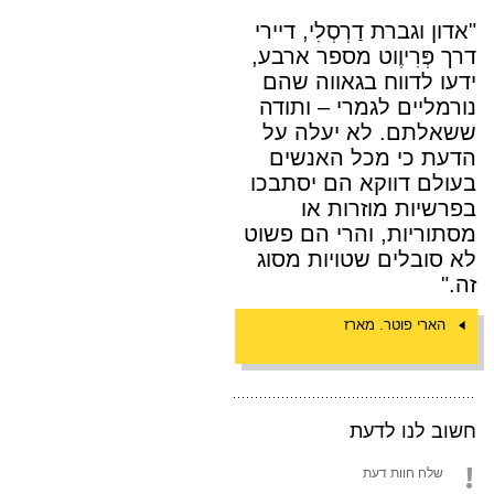
"אדון וגברת דַרְסְלִי, דיירי
דרך פְּרִיוֶוט מספר ארבע,
ידעו לדווח בגאווה שהם
נורמליים לגמרי – ותודה
ששאלתם. לא יעלה על
הדעת כי מכל האנשים
בעולם דווקא הם יסתבכו
בפרשיות מוזרות או
מסתוריות, והרי הם פשוט
לא סובלים שטויות מסוג
זה."
הארי פוטר. מארז
חשוב לנו לדעת
שלח חוות דעת