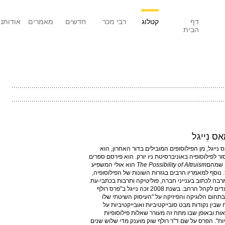
דף
קטלוג
רבי מכר
חדשים
מאמרים
אודותנו
הבית
ס נֵייגל
 נייגל, מן הפילוסופים המובילים בדור האחרון, הוא
ור לפילוסופיה באוניברסיטת ניו יורק. הוא פירסם ספרים
 שמהם
The Possibility of Altruism
הוא אולי המשפיע
. נוסף למאמריו הרבים בגזרות השונות של הפילוסופיה,
רבה לכתוב בענייני חברה, פוליטיקה ותרבות בכתבי-עת
המיועדים לקהל הרחב. בשנת 2008 זכה נייגל ב"פרס רולף
בתחום הלוגיקה והפיזיקה על "העיסוק השיטתי שלו
שבין נקודות מבט סובייקטיביות ואובייקטיביות על
ות ובאופן שבו מתח זה מעורר שאלות פילוסופיות
ות". הפרס על שם ד"ר רולף שוק מוענק מדי שלוש שנים