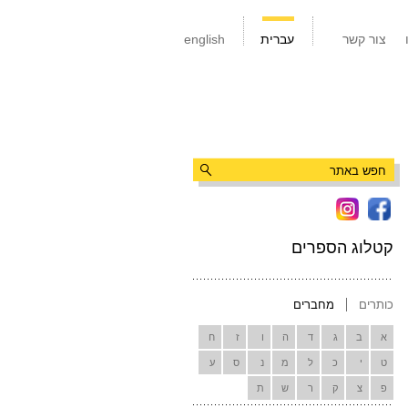
צור קשר
עברית
english
קטלוג הספרים
כותרים
מחברים
א
ב
ג
ד
ה
ו
ז
ח
ט
י
כ
ל
מ
נ
ס
ע
פ
צ
ק
ר
ש
ת