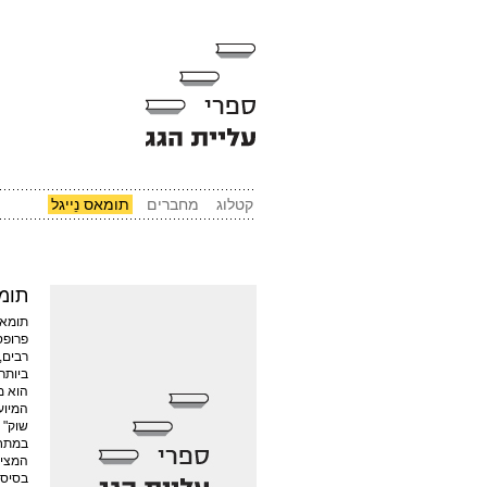
קטלוג
מחברים
תומאס נֵייגל
תומא
תומאס
פרופס
רבים,
ביותר
הוא מ
שוק" 
במתח 
המציא
בסיסי