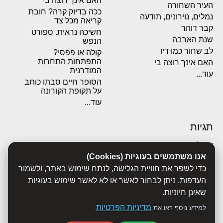
האם אינך רוצה בי
העיר השחורה
ככה בדיוק קרה? חובת
נמלים, נוירונים, תודעה
קריאה מכל צד
קבר דוהר
חשיכה נראית. ספורט
שנת הארבה
הנפש
לב שחור כמו דיו
קולה או פפסי?
התפתחות התחרות
האם אינך רוצה בי
המודרנית
עוד...
הסופר חיים סבתו כותב
על תקופת הקורונה
עוד...
תגיות
אבולוציה
אנו משתמשים בעוגיות (Cookies)
אכסדרה
אנשים
כדי לשפר את חוויית הגלישה, לנתח שימוש באתר, ולשמור
ביוגרפיות
העדפות. ניתן לבחור לאשר או לא לאשר שימוש בעוגיות
ביולוגיה
שאינן חיוניות.
בריאות
מדיניות הפרטיות
למידע נוסף ראו את
.
ג'רונימו סטילטון