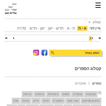
☰
קטלוג
מיין לפי:
א - ת
ת - א
חדש - ישן
ישן - חדש
סדרה
1
קטלוג הספרים
כותרים
מחברים
אבולוציה
אכסדרה
אנשים
ביוגרפיות
ביולוגיה
בריאות
ג'רונימו סטילטון
הארי פוטר
היסטוריה
יהדות
ילדים
כלכלה
מדע