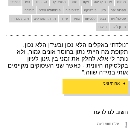
מחזות
מנורת קריאה
מקור
מתח
מתמטיקה
נגד הרוח
נוער
ספורט
ספרות יפה
עיון
פוליטיקה
פילוסופיה
פילוסופיה ומדע
פיסיקה
פסיכולוגיה
צבא
קלסיקה
שואה
שירה
תורת המשחקים
תיבת פנדורין
תיכון לילה
תרגום
"נולדתי באקלים הלא נכון ובעידן הלא נכון.
תקופת מה הייתי נתון בחוסר אונים גמור, ולא
נותר לי אלא לחלק את זמני בין גינון לעיון
בקלסיקה היוונית - כאשר שני העיסוקים מקיימים
אותי במידה שווה."
אחותי ואני
חשוב לנו לדעת
שלח חוות דעת