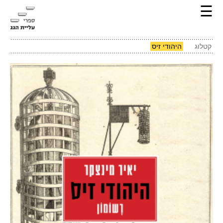
☰
קטלוג
היהודי זיס