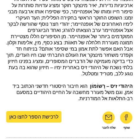
ארכיוניות נדירות, יאיר מינצקר חוקר ומציג עדויות סותרות על
סיפור חייו ומותו של אופנהיימר, כפי שסיפרו אותו ארבעה מבני
זמנו: השופט החוקר הראשי בחקירה הפלילית; העֵד העיקרי
לימיו האחרונים של אופנהיימר; יהודי חצר נוסף שהורשה לבקר
אצל אופנהיימר ערב הוצאתו להורג; ואחד הביוגרפים
המוקדמים ביותר של אופנהיימר. מן הסיפורים הללו מצטיירת
תמונה מעוררת חלחלה של תאווֹת: בצע כסף, מין, אלימות וקלון.
אבל האם אפשר לתת אמון במי שסיפר אותם? בניתוח חד
וקפדני משחזר מינצקר את העולם החברתי שבו חיו העדים, תוך
כדי בדיקה מעמיקה של הדברים המסופרים, ומציג בפנינו חיזיון
בלתי נשכח של היהודי זיס באחרית ימיו – חיזיון שהוא בה בעת
נוגע ללב, מטריד ומטלטל.
היהודי זיס –
רָשוֹמוֹן
הוא חיבור היסטורי חדשני הכתוב ביד
אמן, וגם משל מעורר מחשבה על החיים היהודיים במסעם
רב-התלאות אל המודרניות.
לרכישת הספר לחצו כאן