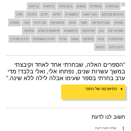
אבולוציה
אכסדרה
אנשים
ביוגרפיות
ביולוגיה
בריאות
ג'רונימו סטילטון
הארי פוטר
היסטוריה
יהדות
ילדים
כלכלה
מדע
מחזות
מנורת קריאה
מקור
מתח
מתמטיקה
נגד הרוח
נוער
ספורט
ספרות יפה
עיון
פוליטיקה
פילוסופיה
פילוסופיה ומדע
פיסיקה
פסיכולוגיה
צבא
קלסיקה
שואה
שירה
תורת המשחקים
תיבת פנדורין
תיכון לילה
תרגום
"הספרים האלה, שבחרתי אחד לאחד וקיבצתי
במשך עשרות שנים, נפתחו אלי, ואלי בלבד! מדי
ערב בחרתי בספר שעימו אבלה לילה ללא שינה."
התֵיאוֹרֶמָה של התוכי
חשוב לנו לדעת
שלח חוות דעת