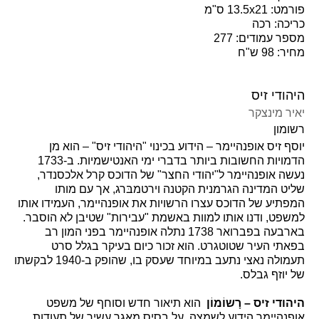
פורמט: 13.5x21 ס"מ
כריכה: רכה
מספר עמודים: 277
מחיר: 98 ש"ח
היהודי זיס
יאיר מינצקר
רשומון
יוסף זיס אופנהיימר – הידוע בכינוי "היהודי זיס" – הוא מן
הדמויות החשובות ביותר בדברי ימי האנטישמיות. ב-1733
נעשה אופנהיימר ל"יהודי החצר" של הדוכס קרל אלכסנדר,
שליט המדינה הגרמנית הקטנה וירטמבּרג, אך עם מותו
המפתיע של הדוכס עצרו הרשויות את אופנהיימר, העמידו אותו
למשפט, ודנו אותו למוות באשמת "עבירות" שטיבן לא הוסבר.
בארבעה בפברואר 1738 נתלה אופנהיימר בפני המון רב
בפאתי העיר שטוטגרט. הוא זכור כיום בעיקר בגלל סרט
תעמולה נאצי נתעב במיוחד שעסק בו, שהופק ב-1940 לבקשתו
של יוזף גבלס.
היהודי זיס –
רָשוֹמוֹן
הוא תיאור חדש וסוחף של משפט
אופנהיימר הידוע לשמצה. על בסיס מאגר עשיר של תעודות