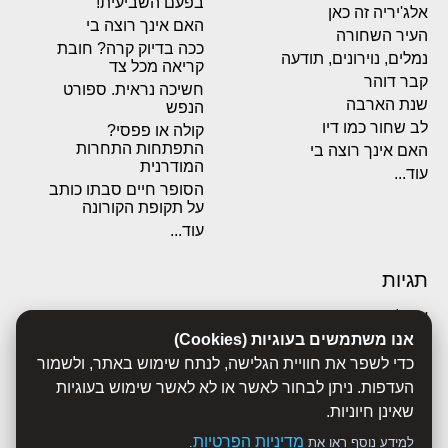
בפעם השביעית!
אלג'יריה זה כאן
האם אינך רוצה בי
העיר השחורה
ככה בדיוק קרה? חובת
נמלים, נוירונים, תודעה
קריאה מכל צד
קבר דוהר
חשיכה נראית. ספורט
שנת הארבה
הנפש
לב שחור כמו דיו
קולה או פפסי?
התפתחות התחרות
האם אינך רוצה בי
המודרנית
עוד...
הסופר חיים סבתו כותב
על תקופת הקורונה
עוד...
תגיות
אבולוציה
אנו משתמשים בעוגיות (Cookies)
אכסדרה
אנשים
כדי לשפר את חוויית הגלישה, לנתח שימוש באתר, ולשמור
ביוגרפיות
העדפות. ניתן לבחור לאשר או לא לאשר שימוש בעוגיות
ביולוגיה
שאינן חיוניות.
בריאות
מדיניות הפרטיות
למידע נוסף ראו את
.