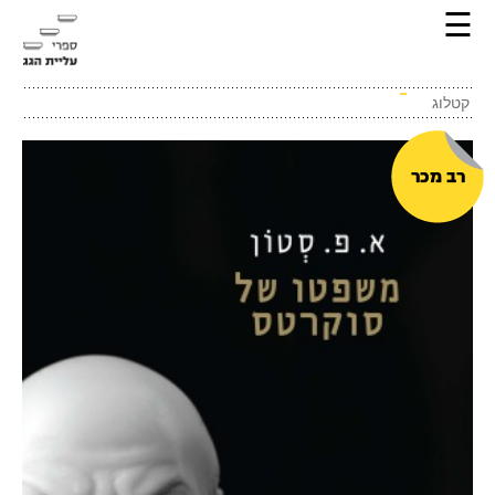
☰
קטלוג