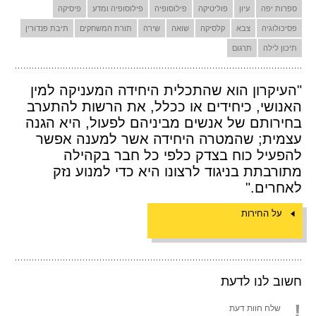
ספרות יפה
עיון
פוליטיקה
פילוסופיה
פילוסופיה ומדע
פיסיקה
פסיכולוגיה
צבא
קלסיקה
שואה
שירה
תורת המשחקים
תיבת פנדורין
תיכון לילה
תרגום
"העיקרון הוא שהתכלית היחידה המעניקה למין
האנושי, כיחידים או ככלל, את הרשות להתערב
בחירותם של אנשים מביניהם לפעול, היא הגנה
עצמית; שהמטרה היחידה אשר למענה אפשר
להפעיל כוח בצדק כלפי כל חבר בקהילה
מתורבתת בניגוד לרצונו היא כדי למנוע נזק
לאחרים."
על החירות
חשוב לנו לדעת
שלח חוות דעת