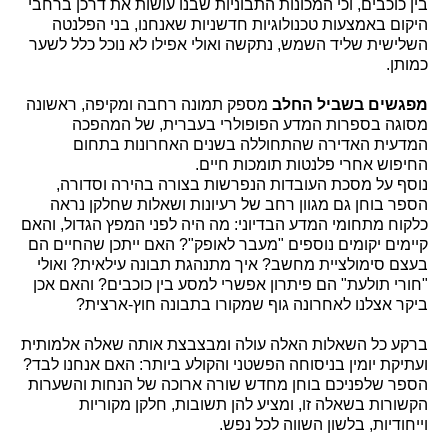
בין כוכבים, וכי המכונות התבוניות שבנו עושות את דרכן ברחבי
היקום באמצעות טכנולוגיות חדשניות שאנחנו, בני הפלנטה
השלישית שליד השמש, נתקשה ואולי אפילו לא נוכל כלל לשער
כמותן.
מפגשים בשביל החלב
מספק תמונה רחבה ומקיפה, ראשונה
מסוגה בספרות המדע הפופולרי בעברית, של המהפכה
המדעית האדירה שהתחוללה בשנים האחרונות בתחום
החיפוש אחרי פלנטות תומכות חיים.
נוסף על מסכת העובדות הנפרשות בצורה בהירה וסדורה,
הספר בוחן גם מגוון רחב של רעיונות ושאלות שחלקן נראה
כלקוח מתחומי המדע הבדיוני: מה היה לפני המפץ הגדול, והאם
קיימים יקומים נוספים "מעבר לאופק"? האם ייתכן שהחיים הם
בעצם סימולציית מחשב? איך מתנהגת תבונה עילאית? ואולי
"חורי תולעת" הם פיתרון אפשרי למסע בין כוכבים? והאם אכן
ביקר אצלנו לאחרונה גוף שמקורו בתבונה חוץ-ארצית?
ברקע כל השאלות האלה עולה ומבצבצת אותה שאלה אלמותית
ועתיקת יומין בניסוחה הפשטני והקולע ביותר: האם אנחנו לבד?
הספר שלפניכם בוחן מחדש שורה ארוכה של הנחות והשערות
הקשורות בשאלה זו, ומציע להן תשובות, חלקן מקוריות
וייחודיות, בלשון השווה לכל נפש.