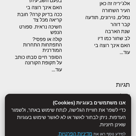
בפעם השביעית!
אלג'יריה זה כאן
האם אינך רוצה בי
העיר השחורה
ככה בדיוק קרה? חובת
נמלים, נוירונים, תודעה
קריאה מכל צד
קבר דוהר
חשיכה נראית. ספורט
שנת הארבה
הנפש
לב שחור כמו דיו
קולה או פפסי?
התפתחות התחרות
האם אינך רוצה בי
המודרנית
עוד...
הסופר חיים סבתו כותב
על תקופת הקורונה
עוד...
תגיות
אבולוציה
אכסדרה
אנו משתמשים בעוגיות (Cookies)
אנשים
כדי לשפר את חוויית הגלישה, לנתח שימוש באתר, ולשמור
ביוגרפיות
העדפות. ניתן לבחור לאשר או לא לאשר שימוש בעוגיות
ביולוגיה
שאינן חיוניות.
בריאות
מדיניות הפרטיות
למידע נוסף ראו את
.