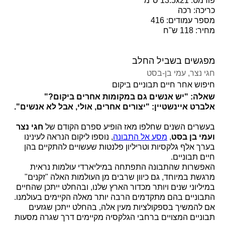
פורמט: 13.5x21 ס"מ
כריכה: רכה
מספר עמודים: 416
מחיר: 118 ש"ח
מפגשים בשביל החלב
חגי נצר
, עמי בן-בסט
חיפוש אחר חיים תבוניים ביקום
שאלה: "יש אנשים גם במקומות אחרים ביקום?"
אלברט איינשטיין: "יצורים אחרים, אולי, אבל לא אנשים".
בעשרים השנים שחלפו מאז הופיע ספרם הקודם של
חגי נצר
ועמי בן בסט
,
מסע אל התבונה
, נוספו ליקום הנראה לעינינו
בערך אלף גלקסיות וטריליון פלנטות שעשויים להתקיים בהן
חיים תבוניים.
האפשרות שהתבונה התפתחה במיליארדי עולמות נראית
מרגשת במיוחד, גם כיוון שרבים מן העולמות האלה "זקנים"
במיליוני שנים ויותר מכדור הארץ שלנו, ובהחלט ייתכן שהחיים
התבוניים בהם מתקדמים הרבה יותר מאלה הקיימים בעולמנו.
אם להמשיך בספקולציות מעין אלה, בהחלט ייתכן שגזעים
תבוניים המצויים ברחבי הגלקסיה מקיימים דרך שגרה מסעות