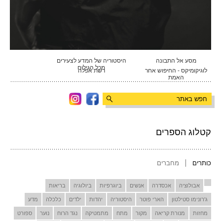
מסע אל התבונה
היסטוריה של המדע לצעירים
מכל הגילים
לוגיקומיקס - החיפוש אחר
רשת אפלה
האמת
קטלוג הספרים
כותרים
מחברים
אבולוציה
אכסדרה
אנשים
ביוגרפיות
ביולוגיה
בריאות
ג'רונימו סטילטון
הארי פוטר
היסטוריה
יהדות
ילדים
כלכלה
מדע
מחזות
מנורת קריאה
מקור
מתח
מתמטיקה
נגד הרוח
נוער
ספורט