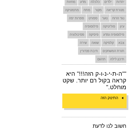
יהדות
ילדים
כלכלה
מדע
מחזות
מנורת קריאה
מקור
מתח
מתמטיקה
נגד הרוח
נוער
ספורט
ספרות יפה
עיון
פוליטיקה
פילוסופיה
פילוסופיה ומדע
פיסיקה
פסיכולוגיה
צבא
קלסיקה
שואה
שירה
תורת המשחקים
תיבת פנדורין
תיכון לילה
תרגום
""ה-ת-י-נ-ו-ק הזה!!!" היא
קראה בקול רם יותר. שקט
מוחלט."
התינוק הזה
חשוב לנו לדעת