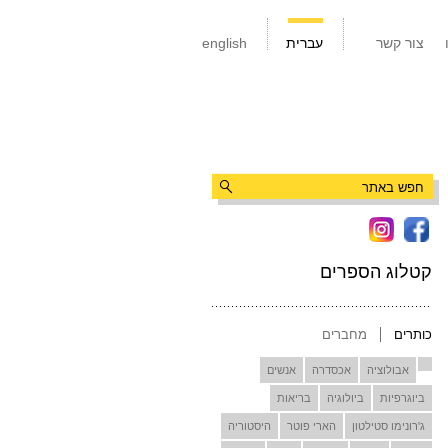
צור קשר
עברית
english
קטלוג הספרים
כותרים
מחברים
אבולוציה
אכסדרה
אנשים
ביוגרפיות
ביולוגיה
בריאות
ג'רונימו סטילטון
הארי פוטר
היסטוריה