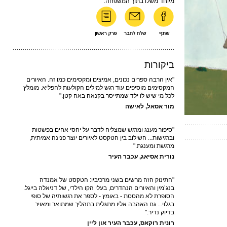
מיוחד משלו בתוך המשפחה.
ביקורות
"אין הרבה ספרים נכונים, אמיצים ומקסימים כמו זה. האיורים
המקסימים מוסיפים עוד רגש למילים הקולעות להפליא. מומלץ
לכל מי שיש לו ילד שמתייסר בקנאה באח קטן."
מור אסאל, לאישה
"סיפור מענג ומרגש שמצליח לדבר על יחסי אחים בפשטות
וברגישות... השילוב בין הטקסט לאיורים יוצר פנינה אמיתית,
מרגשת ומענגת."
נורית אסיאג, עכבר העיר
"התינוק הזה מרשים בשני מרכיביו: הטקסט של אמנדה
בנג’מין והאיורים הנהדרים, בעלי הקו הילדי, של דניאלה בייגל.
הסופרת לא מהססת - באומץ - לספר את רגשותיה של סופי
בגלוי... גם האהבה אליו מתגלית בתהליך שמתואר ומאויר
בדיוק נדיר."
רונית רוקאס, עכבר העיר און ליין