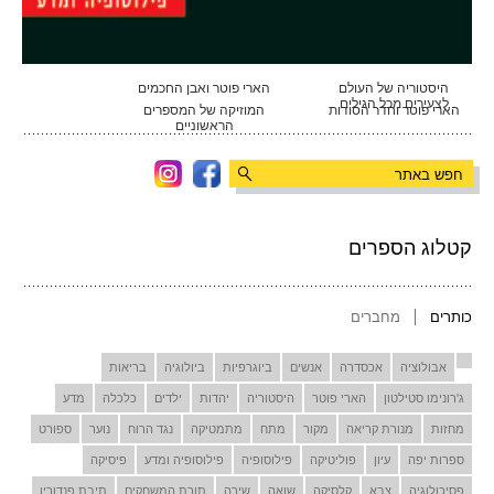
היסטוריה של העולם
הארי פוטר ואבן החכמים
לצעירים מכל הגילים
הארי פוטר וחדר הסודות
המוזיקה של המספרים
הראשוניים
קטלוג הספרים
כותרים
מחברים
אבולוציה
אכסדרה
אנשים
ביוגרפיות
ביולוגיה
בריאות
ג'רונימו סטילטון
הארי פוטר
היסטוריה
יהדות
ילדים
כלכלה
מדע
מחזות
מנורת קריאה
מקור
מתח
מתמטיקה
נגד הרוח
נוער
ספורט
ספרות יפה
עיון
פוליטיקה
פילוסופיה
פילוסופיה ומדע
פיסיקה
פסיכולוגיה
צבא
קלסיקה
שואה
שירה
תורת המשחקים
תיבת פנדורין