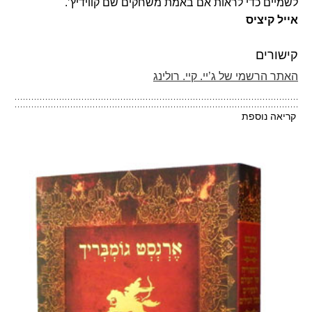
לשמיים כדי לראות אם באמת משחקים שם קווידיץ’. "
אייל קיציס
קישורים
האתר הרשמי של ג’יי. קיי. רולינג
קריאה נוספת