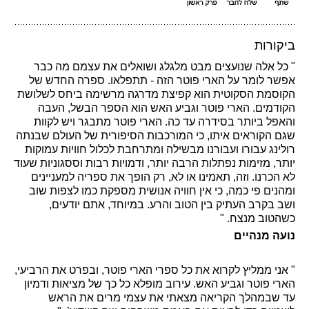
ביקורות
" כל אלה שנועצים מבט מלגלג ושואלים את עצמם מה כבר
אפשר לומר על הארי פוטר הזה - תתפלאו. ספרה החדש של
הקוסמת הסקוטית הוא קפיצת מדרגה מרשימה ביחס לשלושת
הקודמים. הארי פוטר וגביע האש הוא הספר הבשל, העבה
והאפל ביותר בסידרה עד כה. הארי פוטר מתבגר ויש לקוות
שגם הקוראים איתו, כי המורכבות הסיפורית של העולם שבנתה
רולינג עבורו ועבורנו מבשילה ומתרחבת לכלול חוויות עמוקות
יותר, מזימות נפתלות הרבה יותר, ודמויות רבות וססגוניות שעוד
לא הכרנו. וזה, תאמינו או לא, רק הופך את ספריה למעניינים
ומהנים פי כמה, כי אין חוויה אנושית מספקת כמו לצפות שוב
ושב בקרב העתיק בין הטוב והרע. במיוחד, אתם יודעים,
כשהטוב מנצח. "
נועה מנהיים
" אני ממליץ לקרוא את כל ספרי הארי פוטר, ובפרט את הרביעי,
הארי פוטר וגביע האש. עירוב מופלא כל כך של מציאות ודמיון
עד שבמהלך הקריאה מצאתי את עצמי מרים את הראש