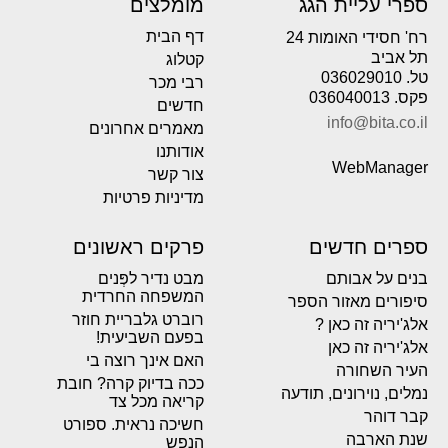
ספרי עליית הגג
מומלצים
דף הבית
רח' חסידי האומות 24
תל אביב
קטלוג
טל. 036029010
רבי מכר
פקס. 036040013
חדשים
info@bita.co.il
מאמרים אחרונים
אודותנו
WebManager
צור קשר
מדיניות פרטיות
ספרים חדשים
פרקים ראשונים
בנים על אבותם
מבט נדיר לפְּנים
המשפחה החרדית
סיפורים מאזור הספר
רוברט גלבריית חוזר
אלג'יריה זה כאן ?
בפעם השביעית!
אלג'יריה זה כאן
האם אינך רוצה בי
העיר השחורה
ככה בדיוק קרה? חובת
נמלים, נוירונים, תודעה
קריאה מכל צד
קבר דוהר
חשיכה נראית. ספורט
שנת הארבה
הנפש