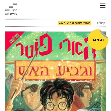
☰
קטלוג
הארי פוטר וגביע האש