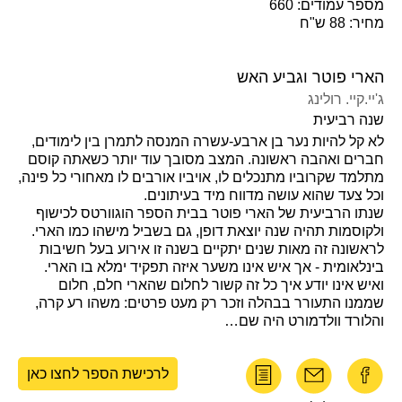
מספר עמודים: 660
מחיר: 88 ש"ח
הארי פוטר וגביע האש
ג'יי.קיי. רולינג
שנה רביעית
לא קל להיות נער בן ארבע-עשרה המנסה לתמרן בין לימודים,
חברים ואהבה ראשונה. המצב מסובך עוד יותר כשאתה קוסם
מתלמד שקרוביו מתנכלים לו, אויביו אורבים לו מאחורי כל פינה,
וכל צעד שהוא עושה מדווח מיד בעיתונים.
שנתו הרביעית של הארי פוטר בבית הספר הוגוורטס לכישוף
ולקוסמות תהיה שנה יוצאת דופן, גם בשביל מישהו כמו הארי.
לראשונה זה מאות שנים יתקיים בשנה זו אירוע בעל חשיבות
בינלאומית - אך איש אינו משער איזה תפקיד ימלא בו הארי.
ואיש אינו יודע איך כל זה קשור לחלום שהארי חלם, חלום
שממנו התעורר בבהלה וזכר רק מעט פרטים: משהו רע קרה,
והלורד וולדמורט היה שם…
לרכישת הספר לחצו כאן