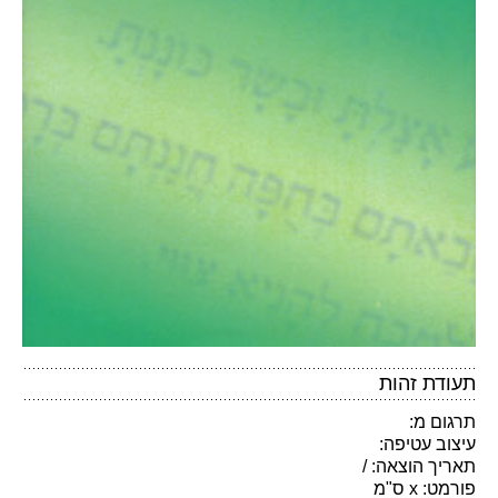
תעודת זהות
תרגום מ:
עיצוב עטיפה:
תאריך הוצאה: /
פורמט: x ס"מ