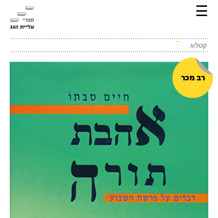
☰
קטלוג