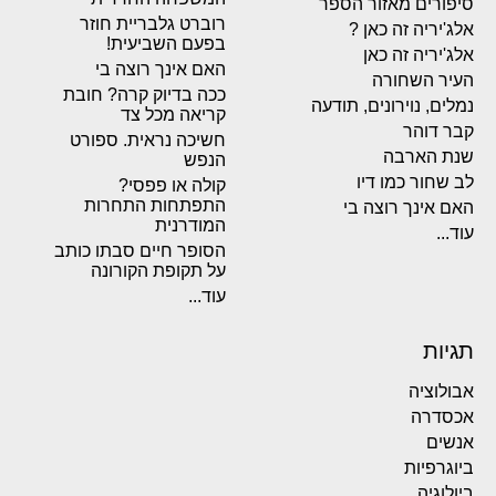
סיפורים מאזור הספר
רוברט גלבריית חוזר
אלג'יריה זה כאן ?
בפעם השביעית!
אלג'יריה זה כאן
האם אינך רוצה בי
העיר השחורה
ככה בדיוק קרה? חובת
נמלים, נוירונים, תודעה
קריאה מכל צד
קבר דוהר
חשיכה נראית. ספורט
שנת הארבה
הנפש
לב שחור כמו דיו
קולה או פפסי?
התפתחות התחרות
האם אינך רוצה בי
המודרנית
עוד...
הסופר חיים סבתו כותב
על תקופת הקורונה
עוד...
תגיות
אבולוציה
אכסדרה
אנשים
ביוגרפיות
ביולוגיה