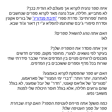
איזה ספר נהנית לקרוא אך מעולם לא הודית בכך?
לא מתבייש, חלילה, אבל נהנה מאד לקרוא ספרים שנחשבים
פחות 'ספרותיים': סדרת ספרי
"תיבת פנדורין"
של בוריס אקונין
וסדרת סיפורי ג'יבס שתורגמו להפליא ע"י דן דאור וג'וד שבא.
האם אתה נוהג להשאיל ספרים?
לא!
איך אתה מסדר את הספריה שלך?
בעיקר לפי נושאים. לצערי, מחוסר מקום, ספרים חדשים
מוכנסים לרווחים פנויים בין המדפים אחרי שכבר סידרתי שתי
שורות בכל מדף וספרים ששוכבים בין המדפים.
האם יש ספר שהפסקת לקרוא באמצע?
לאחרונה, יותר ויותר: "דברי ימי המנזר" של סאראמגו,
"סנוורים" של אליאס קאנטי, "חדר" של יובל שמעוני, לא בגלל
שהם גרועים חלילה, אלא בגלל חוסר היכולת שלי לפנות
משאבי נפש.
כמה משקל אתה מייחס לעטיפת הספר? האם קרה שבחרת
ספר על סמך העטיפה שלו?