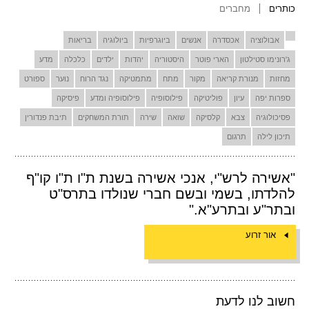
כותרים
מחברים
אבולוציה
אכסדרה
אנשים
ביוגרפיות
ביולוגיה
בריאות
ג'רונימו סטילטון
הארי פוטר
היסטוריה
יהדות
ילדים
כלכלה
מדע
מחזות
מנורת קריאה
מקור
מתח
מתמטיקה
נגד הרוח
נוער
ספורט
ספרות יפה
עיון
פוליטיקה
פילוסופיה
פילוסופיה ומדע
פיסיקה
פסיכולוגיה
צבא
קלסיקה
שואה
שירה
תורת המשחקים
תיבת פנדורין
תיכון לילה
תרגום
"אשירה לרש"י, אנכי אשירה בשנת ת"ו ת"ו קו"ף
להלדתו, בשמי ובשם חברי שנולדו בתרס"ט
ובתר"ע ובתרע"א."
אור זרוע
חשוב לנו לדעת