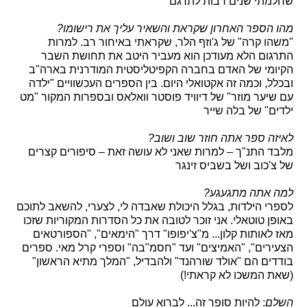
שחלמתי שנים רבות לתרגם
מהו הספר האחרון שקראת והשאיר עליך את רישומו?
"משהו קרה" של ג'וזף הלר, שקראתי באיחור רב. למרות
התרגום הלא מעודכן הוא מעביר היטב את תחושת השבר
הקיומי של האדם בחברה הקפיטליסטית המודרנית בארה"ב
ובכלל, וכמה זה אקטואלי היום. בין הספרים העכשוויים "ילדה
עם שיער מוזר" של דיוויד פוסטר וואלאס ובספרות המקור "מט
ילדים" של בלה שייר
לאיזה ספר אתה חוזר שוב ושוב?
מלבד התנ"ך – למרות שאני לא עושה זאת – סיפורים קצרים
של צ'כוב ושל בשביס זינגר
למה אתה מתגעגע?
לספרי הילדות, בגלל היכולת שאבדה לי, לצערי, להשאב לתוכם
באופן טוטאלי. אני זוכר לטובה את כל הסדרות המקוריות שזכו
מאז לאותות קלון... מ"צ'יפופו" דרך "הימאים", "הספורטאים
הצעירים", "האמיצים" ועד "חסמ"בה" וספרי קרל מאי. ספרים
בודדים הם "אולד שורהנד" ולהבדיל, "המלך מתיא הראשון"
(שאת המשכו לא קראתי!)
השלם
: להיות סופר זה... לברוא עולם