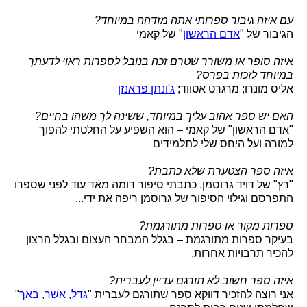
עם איזה גיבור ספרותי אתה מזדהה במיוחד?
הגיבור של "
אדם הראשון
" של קאמי
איזה סופר או משורר שטרם זכה בנובל לספרות ראוי לדעתך
במיוחד לזכות בפרס?
אליס מונרו; מרגרט אטווד;
ג'ונתן פראנזן
האם יש ספר אהוב עליך במיוחד, ששינה לך משהו בחיים?
"אדם הראשון" של קאמי – הוא השפיע על החלטתי להפוך
למורה ועל היחס שלי לתלמידים
איזה ספר הצטערת שלא כתבת?
"רץ" של דויד גרוסמן. כתבתי סיפור דומה מאד עוד לפני שספרו
התפרסם וגילוי הסיפור של גרוסמן ריפה את ידי...
ספרות מקור או ספרות מתורגמת?
בעיקר ספרות מתורגמת – בגלל המבחר העצום ובגלל הרצון
להכיר תרבויות אחרות.
איזה ספר חשוב לא תורגם עדיין לעברית?
אני רוצה להזכיר דווקא ספר שתורגם לעברית "
גדל, אשר, באך
"