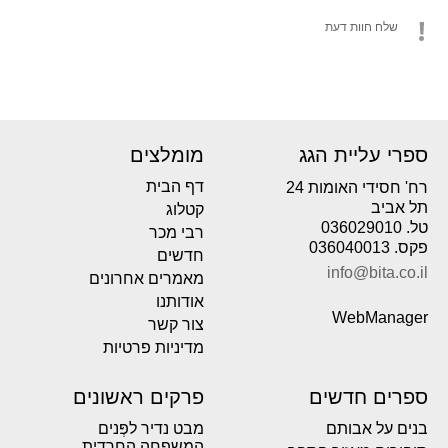
שלח חוות דעת
ספרי עליית הגג
מומלצים
דף הבית
רח' חסידי האומות 24
תל אביב
קטלוג
טל. 036029010
רבי מכר
פקס. 036040013
חדשים
info@bita.co.il
מאמרים אחרונים
אודותנו
WebManager
צור קשר
מדיניות פרטיות
ספרים חדשים
פרקים ראשונים
בנים על אבותם
מבט נדיר לפְּנים
המשפחה החרדית