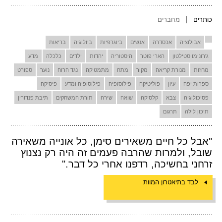
כותרים
מחברים
אבולוציה
אכסדרה
אנשים
ביוגרפיות
ביולוגיה
בריאות
ג'רונימו סטילטון
הארי פוטר
היסטוריה
יהדות
ילדים
כלכלה
מדע
מחזות
מנורת קריאה
מקור
מתח
מתמטיקה
נגד הרוח
נוער
ספורט
ספרות יפה
עיון
פוליטיקה
פילוסופיה
פילוסופיה ומדע
פיסיקה
פסיכולוגיה
צבא
קלסיקה
שואה
שירה
תורת המשחקים
תיבת פנדורין
תיכון לילה
תרגום
"אבל כל חיים משאירים סימן, כל אונייה משאירה
שובל, ולמרות שהרבה פעמים זה היה רק נצנוץ
זרחני בחשיכה, רדפנו אחרי כל דבר."
לבד בתיאטרון המוות