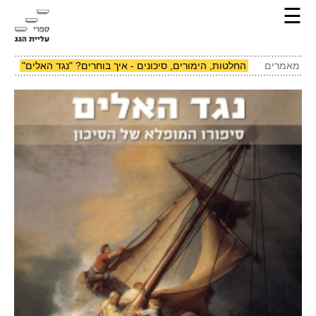
☰
מאמרים
החלטות, הימורים, סיכונים - איך בוחרים? "נגד האלים"