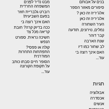
בנים על אבותם
מבט נדיר לפְּנים
המשפחה החרדית
סיפורים מאזור הספר
רוברט גלבריית חוזר
אלג'יריה זה כאן ?
בפעם השביעית!
אלג'יריה זה כאן
האם אינך רוצה בי
העיר השחורה
ככה בדיוק קרה? חובת
נמלים, נוירונים, תודעה
קריאה מכל צד
קבר דוהר
חשיכה נראית. ספורט
שנת הארבה
הנפש
לב שחור כמו דיו
קולה או פפסי?
התפתחות התחרות
האם אינך רוצה בי
המודרנית
עוד...
הסופר חיים סבתו כותב
על תקופת הקורונה
עוד...
תגיות
אבולוציה
אכסדרה
אנשים