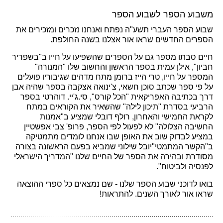
משבוע הספר לשבוע הספר
שבוע הספר העברי תשע"ה נפתח ואנחנו נזכרים ומזכירים את
הספרים החדשים שראו אור אצלנו בשנה החולפת.
חיים סבתו מספר גם על הספרים שהשפיעו על חייו ב"בשפריר
חביון", אילן עמית בספר הראשון והחשוב שלו "המנורה"
המספר על חייו, טרי הייז ברומן מתח מדהים שגיבוריו פועלים
על פי ספר שכתב סוכן חשאי, צ'ינואה אצקבה בספר שהיה אבן
דרך בכתיבה האפריקאית "הכל קורס", סי.ג'יי. דוהרטי בספר
הרביעי בסדרת "תיכון לילה" שהשאיר את הקוראים במתח
לקראת החמישי והאחרון, רולף דובלי שמציע ב"אמנות
החשיבה הצלולה" לא לפעול לפי הספר, פרופ' צבי אפשטיין
במציע לבדוק שוב את האופן שבו אנחנו לומדים מתמטיקה
ב"הקשר המתמטי"יובל שילוני שמביא בפעם הראשונה בצורה
מסודרת ובהירה את הספר של החיים שלנו "המדריך הישראלי
לפנסיה ולביטוח".
בואו לדוכני שבוע הספר שלנו - שם נמצאים כל ספרי ההוצאה
שראו אור לאורך השנים. להתראות!