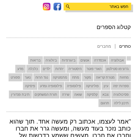
קטלוג הספרים
כותרים
מחברים
אבולוציה
אכסדרה
אנשים
ביוגרפיות
ביולוגיה
בריאות
ג'רונימו סטילטון
הארי פוטר
היסטוריה
יהדות
ילדים
כלכלה
מדע
מחזות
מנורת קריאה
מקור
מתח
מתמטיקה
נגד הרוח
נוער
ספורט
ספרות יפה
עיון
פוליטיקה
פילוסופיה
פילוסופיה ומדע
פיסיקה
פסיכולוגיה
צבא
קלסיקה
שואה
שירה
תורת המשחקים
תיבת פנדורין
תיכון לילה
תרגום
"אמר לעצמו, אכתוב רק מעשה אחד. תוך שהוא
כותב נזכר בעוד מעשה, ומעשה גרר את חברו
וחברו את חברו. מעשים ששמע בדרשות של