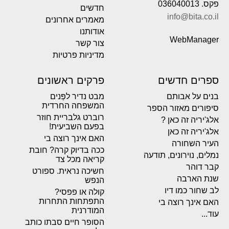
פקס. 036040013
חדשים
info@bita.co.il
מאמרים אחרונים
אודותנו
WebManager
צור קשר
מדיניות פרטיות
ספרים חדשים
פרקים ראשונים
בנים על אבותם
מבט נדיר לפְּנים
המשפחה החרדית
סיפורים מאזור הספר
רוברט גלבריית חוזר
אלג'יריה זה כאן ?
בפעם השביעית!
אלג'יריה זה כאן
האם אינך רוצה בי
העיר השחורה
ככה בדיוק קרה? חובת
נמלים, נוירונים, תודעה
קריאה מכל צד
קבר דוהר
חשיכה נראית. ספורט
שנת הארבה
הנפש
לב שחור כמו דיו
קולה או פפסי?
התפתחות התחרות
האם אינך רוצה בי
המודרנית
עוד...
הסופר חיים סבתו כותב