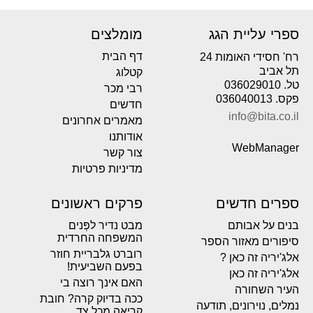
ספרי עליית הגג
מומלצים
דף הבית
רח' חסידי האומות 24
תל אביב
קטלוג
טל. 036029010
רבי מכר
פקס. 036040013
חדשים
info@bita.co.il
מאמרים אחרונים
אודותנו
WebManager
צור קשר
מדיניות פרטיות
ספרים חדשים
פרקים ראשונים
בנים על אבותם
מבט נדיר לפְּנים
המשפחה החרדית
סיפורים מאזור הספר
רוברט גלבריית חוזר
אלג'יריה זה כאן ?
בפעם השביעית!
אלג'יריה זה כאן
האם אינך רוצה בי
העיר השחורה
ככה בדיוק קרה? חובת
נמלים, נוירונים, תודעה
קריאה מכל צד