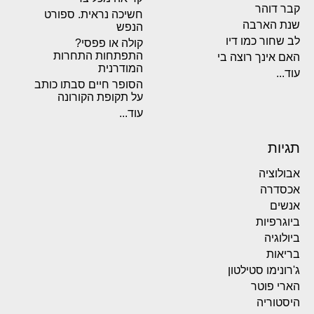
קבר דוהר
חשיכה נראית. ספורט
שנת הארבה
הנפש
לב שחור כמו דיו
קולה או פפסי?
התפתחות התחרות
האם אינך רוצה בי
המודרנית
עוד...
הסופר חיים סבתו כותב
על תקופת הקורונה
עוד...
תגיות
אבולוציה
אכסדרה
אנשים
ביוגרפיות
ביולוגיה
בריאות
ג'רונימו סטילטון
הארי פוטר
היסטוריה