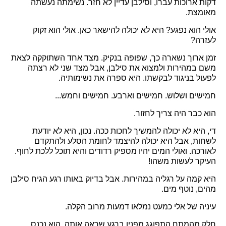
דקות ארוכות עברו, וסילבן עדיין לא חזר. נשימתה נעשתה
מאומצת.
אולי הוא נפגע? היא לא יכולה להישאר כאן. אולי הוא זקוק
לעזרה?
זמן ארוך נשארה כך, שפופה בנקיק. מצד אחד השתוקקה לצאת
משם במהירות ולמצוא את סילבן, אבל מצד שני לא רצתה
לפעול בניגוד לבקשתו. היא ספרה את נשימותיה.
חמישים ושלוש. חמישים וארבע. חמישים וחמש...
הוא כבר היה צריך לחזור.
די, היא לא יכולה להמשיך לחכות ככה. נכון, היא לא יודעת
לשחות, אבל היא יכולה להיצמד לחומת הסלע ולהתקדם
לאורכה. ואולי המים יהיו מספיק רדודים והיא תוכל ללכת לחוף.
העיקר לעשות משהו!
היא קמה על רגליה במהירות. אבל בדיוק באותו רגע הגיח סילבן
מהים, נוטף מים.
עיניה של אלי כמעט נמלאו דמעות מרוב הקלה.
חלק מהמתח התפוגג מפניו ברגע שראה אותה. הוא נכנס