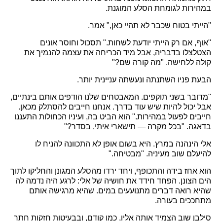
במהירות לגומחת הסלע המוגנת.
"הייתי בטוח שכבר לא תהיי כאן," אמר.
"אוף, אם רק הייתי יודעת לשחות." תסכול וחוסר אונים
הצטלצלו בדבריה, אבל מיד הכריחה את עצמה להנמיך את
קולה ללחישה. "מה קורה שם?"
הבעת פניו השתנתה ונעשתה עניינית יותר.
"מדובר בשני תוקפים. המאבטחים שלנו הודפים אותם בינתיים,
אבל יכול להיות שיש עוד בדרך. אנחנו חייבים להסתלק מכאן.
חייבים לפעול במהירות." הוא הביט בה, ועיניו הכחולות התעננו
בדאגה. "בכל מקרה — תישארי איתי, בסדר?"
אלי הינהנה במרץ. היא בשום אופן לא התכוונה להניח לו
להיעלם שוב מעיניה. "מבטיחה."
הוא אחז בידה והתכופף, ויחד ירדו מהסלע המגונן והחליקו לתוך
הים הצונן. הפחד חידד את חושיה של אלי: לרגע היה נדמה לה
שהיא רואה דברים מתנועעים במים. שהיא מרגישה אותם
מתחככים בעורה.
סילבן שוב הצמיד אותה אליו, כמו קודם, ובבעיטות חזקות חתר