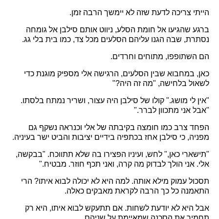
הייתי צריכה לדעת שזה לא יימשך הרבה זמן.
ברגע שהגיעו אל חומת הסלע, ניווט אותם סילבן אל גומחה
נסתרת, שבה הגנו עליהם הסלעים מכל צד, כמו בית בלי גג.
הם השתופפו, מתוחים וחרדים.
כאן, במחבוא שבין הסלעים, הרגישה אלי מספיק מוגנת כדי
לשאול בלחישה, "מה זה היה?"
"אין לי מושג." קולו של סילבן היה עצור, ושריר נמתח בלסתו.
"אבל אני מתכוון לברר."
הפחד צרב כמו חומצה בקיבתה של אלי וכנראה נשקף גם
מפניה, כי סילבן אחז בכתפיה בידיים יציבות והביט ישר בעיניה.
"תישארי כאן," לחש, ועיניו הפצירו בה שלא תתווכח. "בבקשה,
אלי. אני הולך לבדוק מה קרה, ואני תכף חוזר. מבטיח."
תסכול עמוק מילא אותה. למה היא לא יכולה לבוא איתו? הרי
התאמנה כל כך הרבה לקראת מאבקים כאלה.
אבל היא לא יודעת לשחות. אם תתעקש לבוא איתו, היא רק
תחמיר את הסכנה שמאיימת על שניהם.