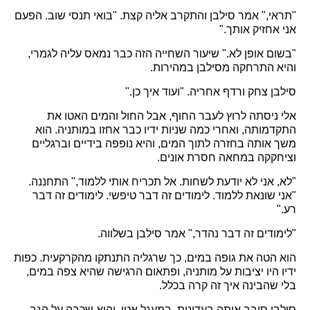
"תראי," אמר סילבן והתקרב אליה קצת. "בואי תנסי שוב. הפעם
אני אחזיק אותך."
"בשום אופן לא." שיעור השחייה הזה כבר נמאס עליה לגמרי,
והיא התרחקה מסילבן במהירות.
סילבן צחק ורדף אחריה. "ועוד איך כן."
אלי ניסתה לרוץ לעבר החוף, אבל החול והמים האטו את
התקדמותה, ואחרי כמה שניות ידיו כבר אחזו במותניה. הוא
משך אותה בחזרה לתוך המים, והיא נופפה בידיים וברגליים
וציחקקה במחאה חסרת אונים.
"לא, אני לא יודעת לשחות. אל תכריח אותי ללמוד," התחננה.
"אני שונאת ללמוד. לימודים זה דבר טיפשי. לימודים זה דבר
רע."
"לימודים זה דבר נהדר," אמר סילבן בשלווה.
הוא הטה את גופה במים, כך שרגליה התנתקו מהקרקעית. כפות
ידיו היו יציבות על מותניה, ופתאום הרגישה שהיא צפה במים,
בלי שהבינה איך זה קרה בכלל.
סילבן סובב אותה בעדינות, במעגל אטי, והיא שכבה על הגב