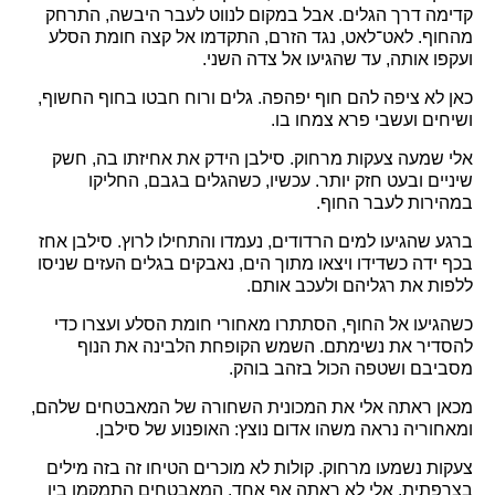
קדימה דרך הגלים. אבל במקום לנווט לעבר היבשה, התרחק
מהחוף. לאט־לאט, נגד הזרם, התקדמו אל קצה חומת הסלע
ועקפו אותה, עד שהגיעו אל צדה השני.
כאן לא ציפה להם חוף יפהפה. גלים ורוח חבטו בחוף החשוף,
ושיחים ועשבי פרא צמחו בו.
אלי שמעה צעקות מרחוק. סילבן הידק את אחיזתו בה, חשק
שיניים ובעט חזק יותר. עכשיו, כשהגלים בגבם, החליקו
במהירות לעבר החוף.
ברגע שהגיעו למים הרדודים, נעמדו והתחילו לרוץ. סילבן אחז
בכף ידה כשדידו ויצאו מתוך הים, נאבקים בגלים העזים שניסו
ללפות את רגליהם ולעכב אותם.
כשהגיעו אל החוף, הסתתרו מאחורי חומת הסלע ועצרו כדי
להסדיר את נשימתם. השמש הקופחת הלבינה את הנוף
מסביבם ושטפה הכול בזהב בוהק.
מכאן ראתה אלי את המכונית השחורה של המאבטחים שלהם,
ומאחוריה נראה משהו אדום נוצץ: האופנוע של סילבן.
צעקות נשמעו מרחוק. קולות לא מוכרים הטיחו זה בזה מילים
בצרפתית. אלי לא ראתה אף אחד. המאבטחים התמקמו בין