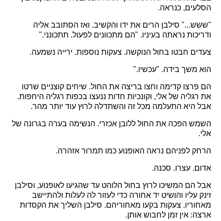
הסלעים, כנראה.
"ששש..." סילבן הרים את ידו והקשיב. ואז הסתובב אליה
ודריכות נראתה בעיניו. "הם מתכוונים לפעול. תתכונני."
צעדים חבטו בחול הנוקשה. צעקות נוספות. ירייה נשמעה.
הוא משך בידה. "עכשיו."
הם פרצו קדימה וחצו בריצה את החול. שיחים קוצניים שרטו
את רגליה של אלי, וקונכיות חדות ננעצו בכפות רגליה היחפות.
אבל היא התעלמה מכל זה והשתדלה לרוץ עוד יותר מהר.
השמש הפכה את החול ללובן אכזרי. הנשימה בערה בגרונה של
אלי.
הרחק לפניהם נראה האופנוע כמו תמרור אזהרה.
אדום. עצרו. סכנה.
אבל הם המשיכו לרוץ בחול הלוהט עד שהגיעו לאופנוע, וסילבן
זינק עליו והושיט יד אחורה כדי לעזור לה לעלות ולהתיישב
מאחוריו. צעקות בקעו מאחוריהם. סילבן השליך את הקסדות
ארצה: אין זמן לחבוש אותן.