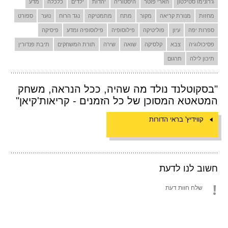
ג'רונימו סטילטון
הארי פוטר
היסטוריה
יהדות
ילדים
כלכלה
מדע
מחזות
מנורת קריאה
מקור
מתח
מתמטיקה
נגד הרוח
נוער
ספורט
ספרות יפה
עיון
פוליטיקה
פילוסופיה
פילוסופיה ומדע
פיסיקה
פסיכולוגיה
צבא
קלסיקה
שואה
שירה
תורת המשחקים
תיבת פנדורין
תיכון לילה
תרגום
"בסקוטלנד נולד מה שהיה, ככל הנראה, משחק
המטאטא המסוכן של כל הזמנים - קריאות'קיאן"
קווידיץ' בראי הדורות
חשוב לנו לדעת
שלח חוות דעת