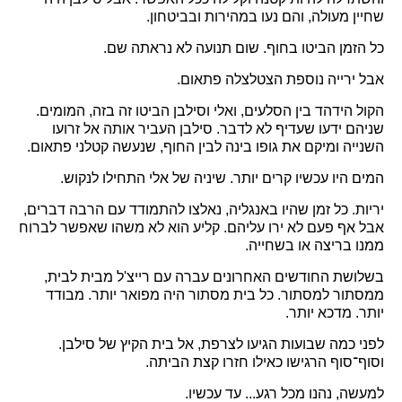
שחיין מעולה, והם נעו במהירות ובביטחון.
כל הזמן הביטו בחוף. שום תנועה לא נראתה שם.
אבל ירייה נוספת הצטלצלה פתאום.
הקול הידהד בין הסלעים, ואלי וסילבן הביטו זה בזה, המומים.
שניהם ידעו שעדיף לא לדבר. סילבן העביר אותה אל זרועו
השנייה ומיקם את גופו בינה לבין החוף, שנעשה קטלני פתאום.
המים היו עכשיו קרים יותר. שיניה של אלי התחילו לנקוש.
יריות. כל זמן שהיו באנגליה, נאלצו להתמודד עם הרבה דברים,
אבל אף פעם לא ירו עליהם. קליע הוא לא משהו שאפשר לברוח
ממנו בריצה או בשחייה.
בשלושת החודשים האחרונים עברה עם רייצ'ל מבית לבית,
ממסתור למסתור. כל בית מסתור היה מפואר יותר. מבודד
יותר. מדכא יותר.
לפני כמה שבועות הגיעו לצרפת, אל בית הקיץ של סילבן.
וסוף־סוף הרגישו כאילו חזרו קצת הביתה.
למעשה, נהנו מכל רגע... עד עכשיו.