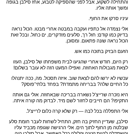
והתחילה לשקוע, אבל לפני שהספיקה לטבוע, אחז סילבן בגופה
ומשך אותה אליו.
עיניו סרקו את החוף.
אלי נצמדה אל כתפיו ועקבה במבטה אחרי מבטו. הכול נראה
בדיוק כמו קודם: חול רך, סלעים מזדקרים, ים כחול. ובכל זאת
הכול נראה שונה פתאום. ומסוכן.
הזעם הבזיק בתוכה כמו אש.
רק היום, חודש אחרי שהגיעו לבית משפחתו של סילבן, העזו
לצאת מגבולות האחוזה. ואפילו המעט הזה לא עובר בשלום!
עכשיו לא ירשו להם לצאת שוב. איזה תסכול. מה, ככה יתנהלו
כל החיים שלה? בבריחה מתמדת? בפחד בלתי־פוסק?
היא נזכרה שרייצ'ל נשארה בבריכה שבאחוזה. אולי גם אותה
התקיפו? הם חייבים לחזור לשם מיד. לבדוק מה קורה איתה.
אלי התפללה בכל לבה — רק שלא קרה כלום לרייצ'ל.
סילבן, שעדיין החזיק בה חזק, התחיל לשחות לעבר חומת סלע
שבלטה מן החוף לתוך הים. אלי הרגישה שגופה מכביד עליו
והשתדלה להיות קטנה וקלילה ככל האפשר. אבל סילבן היה