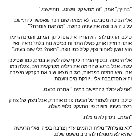
"בחייך," אמר, "זה ממש קל. פשוט... תתיישבי."
אלי הביטה מסביבה ולא מצאה שום דבר שאפשר להתיישב
עליו. היא כיווצה את עיניה בחשד. "מה זאת אומרת?"
סילבן הדגים לה: הוא הוריד את גופו לתוך המים, והמים הרימו
אותו והחזיקו אותו, כאילו התרווח בכיסא נוח בלתי־נראה. ואז
הוא נשען לאחור וצף, קליל כמו נוצה. "רואה? בלי שום בעיה."
אלי היססה, ובסוף הניחה לגוף שלה לשקוע במים, כמו שסילבן
עשה. אבל ברגע שהרימה את רגליה מקרקעית הים, צללה כמו
אבן. היא התיזה בפראות, רגליה מצאו שוב את הקרקע היציבה,
והיא הסתובבה אליו, יורקת מים וזועמת.
"אני לא יכולה להתיישב במים," אמרה בכעס.
סילבן ניסה לשמור על הבעת פנים אוהדת, אבל ניצוץ של צחוק
ריצד בעיניו, וזוויות פיו התעקלו כלפי מעלה.
"הממ... ניסיון לא מוצלח."
"לא מוצלח?" מליחות המים עדיין צרבה בפיה, ואלי הרגישה
שהיא לא מסוגלת להרכיב משפט שלם.