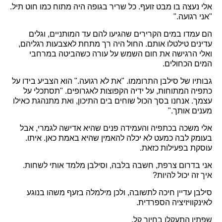
אלי נעצה בו מבט זועף. כל שריר בגופה היה מתוח כמו חוט תיל.
"אני רגועה."
הם עמדו במים הקרירים שהגיעו להם עד המותניים, וגלים
עדינים טילטלו אותם. החול היה רך מתחת לאצבעות רגליהם,
ואלי הרגישה את חום השמש על עורה כשהביטה במרחבי
המים הכחולים.
גבותיו של סילבן התרוממו. "את לא רגועה." הוא הצביע בידו על
כתפיה המתוחות, על ידיה הקפוצות לאגרופים. "תסתכלי על
עצמך. אנחנו בסך הכול שוחים בים התיכון, ואת מתנהגת כאילו
מענים אותך."
אלי משכה בכתפיה והעמידה פנים שהיא אדישה לגמרי, אבל
בעומק לבה כמעט לא יכלה להאמין שהיא באמת כאן. איתו.
עוסקת בפעילות כזאת.
אני בדרום צרפת, חשבה בלבה, וסילבן מלמד אותי לשחות.
איך זה יכול להיות?
סילבן עדיין חיכה לתשובה, ולכן מילמלה בזעף משהו בנוגע
לאינקוויזיציה הספרדית.
שפתיו התעקלו בחיוך קל.