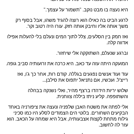
היא נעצה בו מבט נוקב. "תשמור על עצמך."
לרגע הביט בה כאילו הוא רוצה להגיד משהו, אבל בסוף רק
משך אותה אליו וחיבק אותה חזק. עורו היה רטוב וקר.
ואז חמק בין הסלעים, צלל לתוך המים ונעלם בלי להעלות אפילו
אדווה קלה.
וברגע שנעלם, השתוקקה אלי שיחזור.
המועקה היתה עזה עד כאב. היא כרכה את זרועותיה סביב גופה.
עוד ועוד אנשים נפגעים בגללה. קודם רות, אחר כך ג'ו, ואז
רייצ'ל. ועכשיו, אם נתניאל יתפוס את סילבן...
שלוש יריות הידהדו ברצף מהיר, ואלי נשנקה בבהלה
והשתופפה. קליע ניתז ביללה צווחנית.
אלי לפתה את משטח האבן שלפניה ונעצה את ציפורניה באחד
הבקיעים השחורים. בלוטי הים הצמודים לסלע היו כמו סכיני
גילוח מתחת לקצות אצבעותיה, אבל היא שמחה על הכאב. הוא
עזר לה לחשוב.