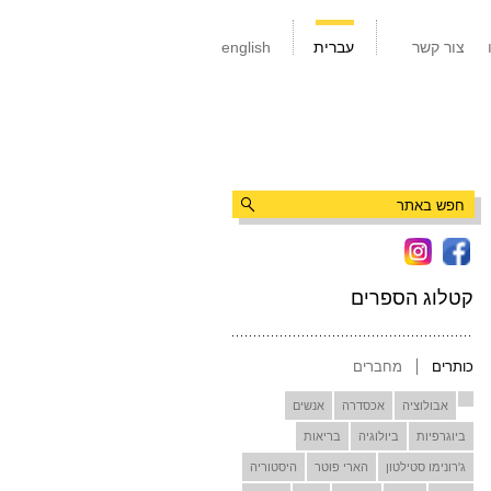
צור קשר
עברית
english
קטלוג הספרים
כותרים
מחברים
אבולוציה
אכסדרה
אנשים
ביוגרפיות
ביולוגיה
בריאות
ג'רונימו סטילטון
הארי פוטר
היסטוריה