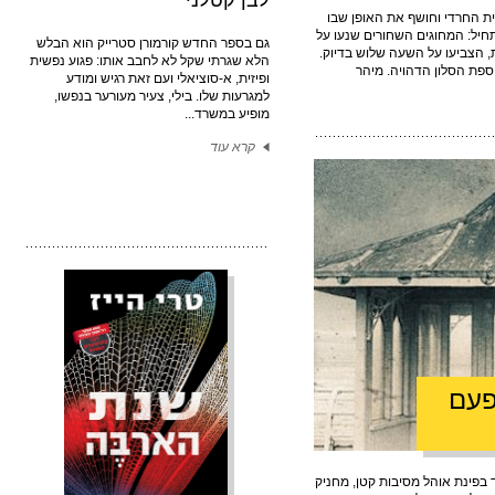
לבן קטלני
ית החרדי וחושף את האופן שבו
ל: המחוגים השחורים שנעו על
גם בספר החדש קורמורן סטרייק הוא הבלש
, הצביעו על השעה שלוש בדיוק.
הלא שגרתי שקל לא לחבב אותו: פגוע נפשית
ספת הסלון הדהויה. מיהר
ופיזית, א-סוציאלי ועם זאת רגיש ומודע
למגרעות שלו. בילי, צעיר מעורער בנפשו,
מופיע במשרד...
קרא עוד
פעם
ק עמד בפינת אוהל מסיבות קטן, מחניק