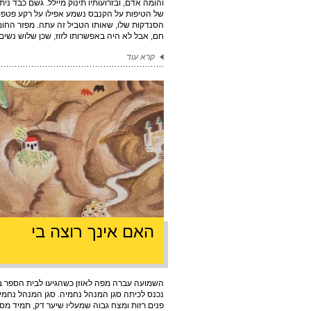
והומה אדם, ובזרועותיו תינוק מיילל. גשם כבד נית
של הטיפות על הקנבס נשמע אפילו על רקע פטפוטי
הסנדקוּת שלו, שאותו הטביל זה עתה. מפזר החום 
חם, אבל לא היה באפשרותו לזוז, שכן שלוש נשים.
קרא עוד
האם אינך רוצה בי
השמועה עברה מפה לאוזן כשהגיעו לבית הספר בי
נכנס לכיתה סגן המנהל נחמיה. סגן המנהל נחמי
פנים רזות ומצח גבוה שמעליו שיער דק, תמיד מס