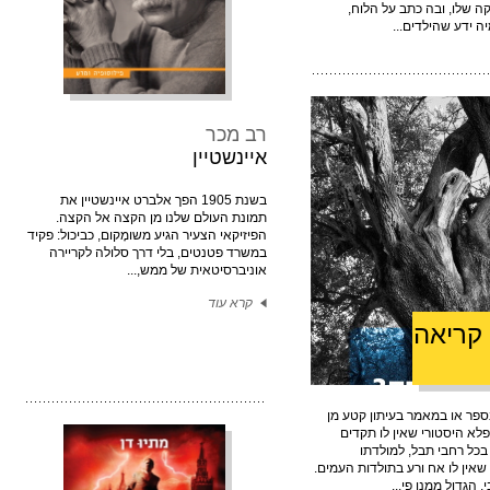
קה שלו, ובה כתב על הלוח,
 ידע שהילדים...
רב מכר
איינשטיין
בשנת 1905 הפך אלברט איינשטיין את
תמונת העולם שלנו מן הקצה אל הקצה.
הפיזיקאי הצעיר הגיע משומָקום, כביכול: פקיד
במשרד פטנטים, בלי דרך סלולה לקריירה
אוניברסיטאית של ממש,...
קרא עוד
קריאה
פר או במאמר בעיתון קטע מן
לא היסטורי שאין לו תקדים
בכל רחבי תבל, למולדתו
2, שנה, הוא מהלך שאין לו אח ורע בתולדות העמים.
הגדול ממנו פי...