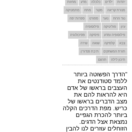
יהדות
ילדים
כלכלה
מדע
מחזות
מנורת קריאה
מקור
מתח
מתמטיקה
נגד הרוח
נוער
ספורט
ספרות יפה
עיון
פוליטיקה
פילוסופיה
פילוסופיה ומדע
פיסיקה
פסיכולוגיה
צבא
קלסיקה
שואה
שירה
תורת המשחקים
תיבת פנדורין
תיכון לילה
תרגום
"הדרך הפשוטה ביותר
ללמד סטודנטים את
העצבים בראשו של אדם
היא להראות להם את
מצב הדברים בראשו של
כריש. מפת הדרכים הקלה
ביותר להכרת הגפיים
נמצאת אצל הדגים.
הזוחלים עוזרים לנו להבין