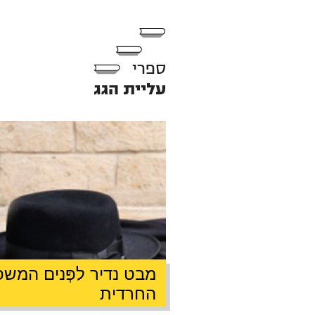
מבט נדיר לפְּנים המש
החרדית