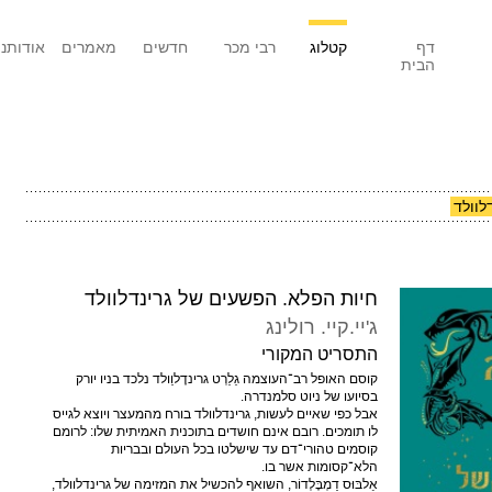
דף
קטלוג
רבי מכר
חדשים
מאמרים
אודותנו
הבית
לוולד
חיות הפלא. הפשעים של גרינדלוולד
ג'יי.קיי. רולינג
התסריט המקורי
קוסם האופל רב־העוצמה גֵלֵרְט גרינדֶלוַולד נלכד בניו יורק
בסיועו של ניוט סלמנדרה.
אבל כפי שאיים לעשות, גרינדלוולד בורח מהמעצר ויוצא לגייס
לו תומכים. רובם אינם חושדים בתוכנית האמיתית שלו: לרומם
קוסמים טהורי־דם עד שישלטו בכל העולם ובבריות
הלא־קסומות אשר בו.
אַלבּוּס דַמְבֶּלְדוֹר, השואף להכשיל את המזימה של גרינדלוולד,