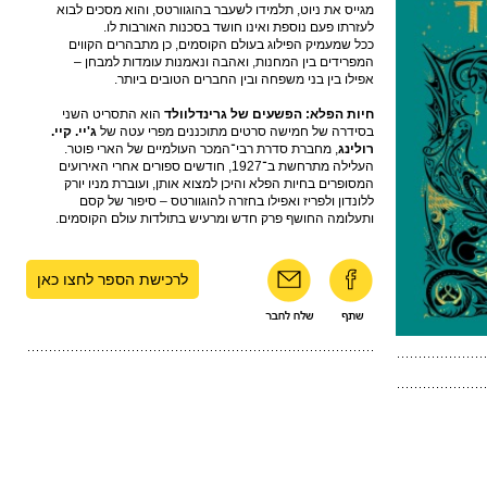
מגייס את ניוט, תלמידו לשעבר בהוגוורטס, והוא מסכים לבוא
לעזרתו פעם נוספת ואינו חושד בסכנות האורבות לו.
ככל שמעמיק הפילוג בעולם הקוסמים, כן מתבהרים הקווים
המפרידים בין המחנות, ואהבה ונאמנות עומדות למבחן –
אפילו בין בני משפחה ובין החברים הטובים ביותר.
חיות הפלא: הפשעים של גרינדלוולד
הוא התסריט השני
בסידרה של חמישה סרטים מתוכננים מפרי עטה של
ג'יי. קיי.
רולינג
, מחברת סדרת רבי־המכר העולמיים של הארי פוטר.
העלילה מתרחשת ב־1927, חודשים ספורים אחרי האירועים
המסופרים בחיות הפלא והיכן למצוא אותן, ועוברת מניו יורק
ללונדון ולפריז ואפילו בחזרה להוגוורטס – סיפור של קסם
ותעלומה החושף פרק חדש ומרעיש בתולדות עולם הקוסמים.
לרכישת הספר לחצו כאן