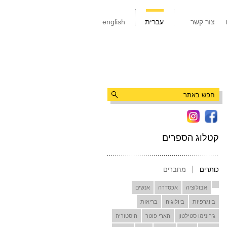
צור קשר
עברית
english
קטלוג הספרים
כותרים
מחברים
אבולוציה
אכסדרה
אנשים
ביוגרפיות
ביולוגיה
בריאות
ג'רונימו סטילטון
הארי פוטר
היסטוריה