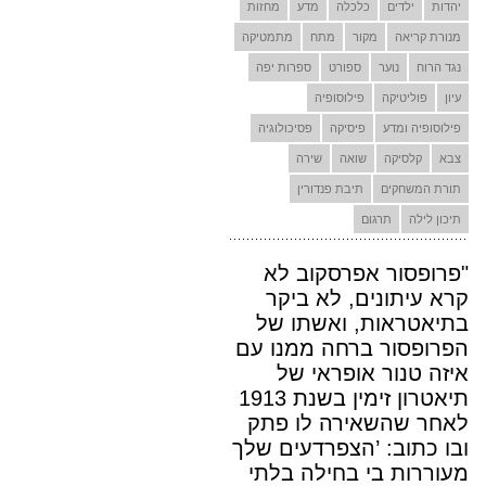
יהדות
ילדים
כלכלה
מדע
מחזות
מנורת קריאה
מקור
מתח
מתמטיקה
נגד הרוח
נוער
ספורט
ספרות יפה
עיון
פוליטיקה
פילוסופיה
פילוסופיה ומדע
פיסיקה
פסיכולוגיה
צבא
קלסיקה
שואה
שירה
תורת המשחקים
תיבת פנדורין
תיכון לילה
תרגום
"פרופסור אפרסקוב לא
קרא עיתונים, לא ביקר
בתיאטראות, ואשתו של
הפרופסור ברחה ממנו עם
איזה טנור אופראי של
תיאטרון זימין בשנת 1913
לאחר שהשאירה לו פתק
ובו כתוב: ’הצפרדעים שלך
מעוררות בי בחילה בלתי