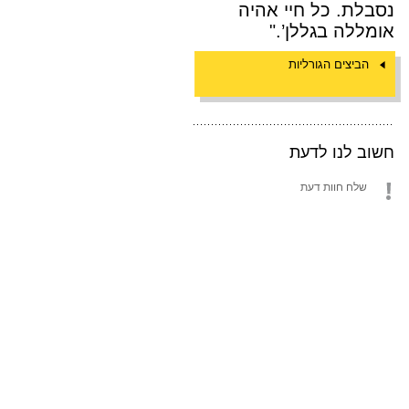
נסבלת. כל חיי אהיה
אומללה בגללן’."
הביצים הגורליות
חשוב לנו לדעת
שלח חוות דעת