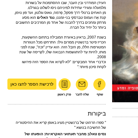
העידן המודרני ובין העבר, שבו ההסתמכות על בשורות
מלמעלה ומגידי עתידות למיניהם ניסו לשלוט בגורלנו.
מן האחים ברנולי דרך פּסקל, פֶרמה, גאוּס וגלטון, ועד פון נוימן,
קנת אֶרו ועמוס טברסקי בני-זמננו,
נגד האלים
הוא מסע
מרתק ומחכים בדרך להבנה של אחד מן המרכיבים החשובים
ביותר כל יחיד וכל חברה.
בשנת 2007, בראיון באיגרת המובילה בתחום ההשקעות,
הכריז פיטר ברנשטיין ממרום גילו: התרחקו מכל הנגזרות
המטורפות הללו, מן הזבל הזה. הוא עדיין "זכה", שנה לפני
מותו, להיות עֵד להתגשמות הנבואה שלו, לקריסה של שנת
2008.
וכדברי אחד המבקרים: "לא לקרוא את הספר הזה פירושו
לקחת סיכון מיותר."
לרכישת הספר לחצו כאן
ביקורות
" ספרו הרהוט של ברנשטיין מציג באופן קריא את ההיסטוריה
של החשיבה בנושא "
נסים טאלבּ מחבר תעתועי האקראיות: הופעתו של