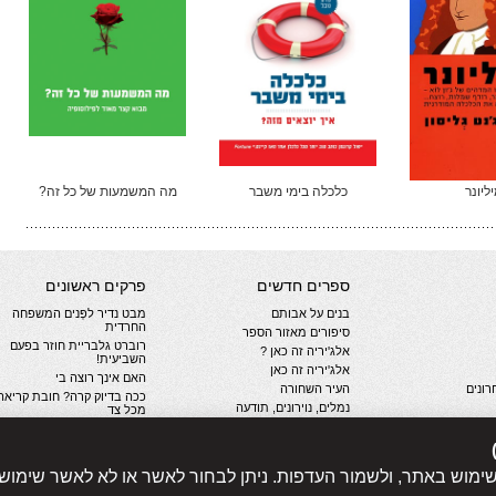
ליונר
כלכלה בימי משבר
מה המשמעות של כל זה?
ספרים חדשים
פרקים ראשונים
בנים על אבותם
מבט נדיר לפְּנים המשפחה
החרדית
סיפורים מאזור הספר
רוברט גלבריית חוזר בפעם
אלג'יריה זה כאן ?
השביעית!
אלג'יריה זה כאן
האם אינך רוצה בי
ונים
העיר השחורה
ככה בדיוק קרה? חובת קריאה
נמלים, נוירונים, תודעה
מכל צד
קבר דוהר
חשיכה נראית. ספורט הנפש
יות
שנת הארבה
קולה או פפסי? התפתחות
התחרות המודרנית
לב שחור כמו דיו
שימוש באתר, ולשמור העדפות. ניתן לבחור לאשר או לא לאשר שימוש
הסופר חיים סבתו כותב על
האם אינך רוצה בי
תקופת הקורונה