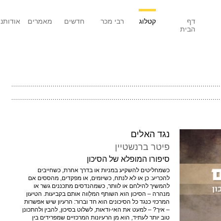
דף
קטלוג
רבי מכר
חדשים
מאמרים
אודותנו
הבית
נגד האלים
פיטר ברנשטיין
סיפורו המופלא של הסיכון
כשמחליטים להשקיע במניות או בדרך אחרת, כשחייבים
להכריע: כן או לא לנתח, כשיזמים, או מפקדים, מהססים אם
להמשיך להילחם או לוותר, כשמהנדסים מתכננים גשר או
מנהרה – הסיכון הוא השותף המלַווה אותם בקביעות. הטיעון
המרכזי כנגד כל הסיכונים הוא חד וברור: הרעיון שיש אפשרות
– איך? – למעט את האי-ודאות, לשלוט בסיכון, להבין ולהתכונן
טוב יותר לעתיד, הוא מן הרעיונות המרכזיים שמפרידים בין