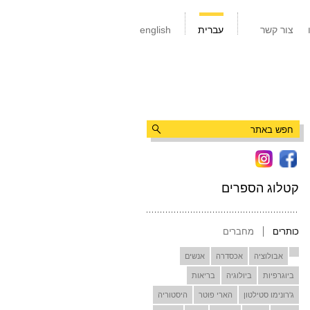
צור קשר
עברית
english
קטלוג הספרים
כותרים
מחברים
אבולוציה
אכסדרה
אנשים
ביוגרפיות
ביולוגיה
בריאות
ג'רונימו סטילטון
הארי פוטר
היסטוריה