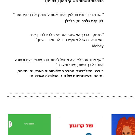
הברבור השחור בשוקי ההון (ובחיים)
" אני מדבר בזהירות: לאף אחד אסור להחמיץ את הספר הזה "
ג'ון קנת גלבּריית, כלכלן
" מרתק... הכרך המאתגר הזה יעזור לכם להבין את
האי-ודאויות שכל משקיע חייב להתמודד איתן "
Money
" אף אחד אחר לא היה מסוגל לכתוב ספר שהוא בעת ובעונה
אחת כל-כך חשוב, מענג ומעורר "
רוברט היילברונר, מחבר הפילוסופים הארציים: חייהם,
ימיהם ורעיונותיהם של הוגי הכלכלה הגדולים