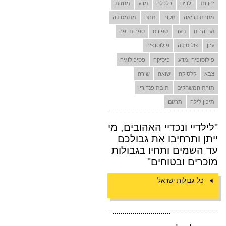
יהדות
ילדים
כלכלה
מדע
מחזות
מנורת קריאה
מקור
מתח
מתמטיקה
נגד הרוח
נוער
ספורט
ספרות יפה
עיון
פוליטיקה
פילוסופיה
פילוסופיה ומדע
פיסיקה
פסיכולוגיה
צבא
קלסיקה
שואה
שירה
תורת המשחקים
תיבת פנדורין
תיכון לילה
תרגום
"לילדיי ונכדיי האהובים, מי
ייתן ותרחיבו את גבולכם
עד השמים ותחיו בגבולות
מוכרים ובטוחים"
כל גבולות ישראל