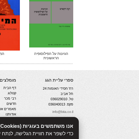
הגיונות על הפילוסופיה
המי
הראשונית
ספרי עליית הגג
מומלצים
דף הבית
רח' חסידי האומות 24
קטלוג
תל אביב
רבי מכר
טל. 036029010
חדשים
פקס. 036040013
מאמרים אחר
info@bita.co.il
אודותנו
צור קשר
מדיניות פרט
אנו משתמשים בעוגיות (Cookies)
WebManager
כדי לשפר את חוויית הגלישה, לנתח 