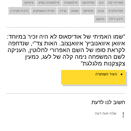
ספרות יפה
עיון
פוליטיקה
פילוסופיה
פילוסופיה ומדע
פיסיקה
פסיכולוגיה
צבא
קלסיקה
שואה
שירה
תורת המשחקים
תיבת פנדורין
תיכון לילה
תרגום
"שמו האמיתי של אודיסאוס לא היה זכיר במיוחד:
איוואן איוואנוביץ' איוואנְצוֹב. האות צד"י, שנדחפה
לקראת סופו של השם האפרורי לחלוטין, העניקה
לשם המשפחה נימה קלה של לעג, כמעין
צקצקנות מלגלגת"
העיר השחורה
חשוב לנו לדעת
שלח חוות דעת