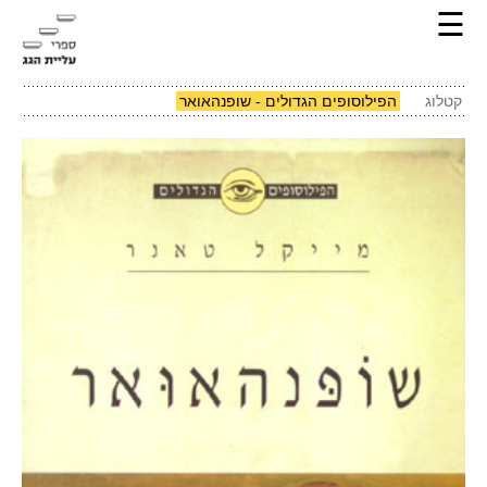
☰
קטלוג
הפילוסופים הגדולים - שופנהאואר