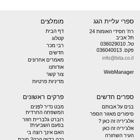
ספרי עליית הגג
מומלצים
דף הבית
רח' חסידי האומות 24
תל אביב
קטלוג
טל. 036029010
רבי מכר
פקס. 036040013
חדשים
info@bita.co.il
מאמרים אחרונים
אודותנו
WebManager
צור קשר
מדיניות פרטיות
ספרים חדשים
פרקים ראשונים
בנים על אבותם
מבט נדיר לפְּנים
המשפחה החרדית
סיפורים מאזור הספר
רוברט גלבריית חוזר
אלג'יריה זה כאן ?
בפעם השביעית!
אלג'יריה זה כאן
האם אינך רוצה בי
העיר השחורה
ככה בדיוק קרה? חובת