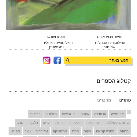
שיער צבוע אדום
החטא ועונשו
הפילוסופים הגדולים -
הפילוסופים הגדולים -
שפינוזה
ויטגנשטיין
קטלוג הספרים
כותרים
מחברים
אבולוציה
אכסדרה
אנשים
ביוגרפיות
ביולוגיה
בריאות
ג'רונימו סטילטון
הארי פוטר
היסטוריה
יהדות
ילדים
כלכלה
מדע
מחזות
מנורת קריאה
מקור
מתח
מתמטיקה
נגד הרוח
נוער
ספורט