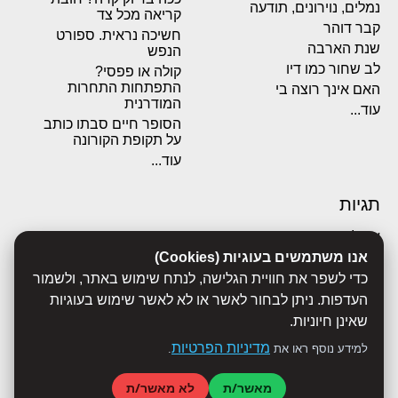
נמלים, נוירונים, תודעה
קריאה מכל צד
קבר דוהר
חשיכה נראית. ספורט
שנת הארבה
הנפש
לב שחור כמו דיו
קולה או פפסי?
התפתחות התחרות
האם אינך רוצה בי
המודרנית
עוד...
הסופר חיים סבתו כותב
על תקופת הקורונה
עוד...
תגיות
אבולוציה
אכסדרה
אנו משתמשים בעוגיות (Cookies)
אנשים
כדי לשפר את חוויית הגלישה, לנתח שימוש באתר, ולשמור
ביוגרפיות
העדפות. ניתן לבחור לאשר או לא לאשר שימוש בעוגיות
ביולוגיה
שאינן חיוניות.
בריאות
מדיניות הפרטיות
למידע נוסף ראו את
.
ג'רונימו סטילטון
הארי פוטר
מאשר/ת
לא מאשר/ת