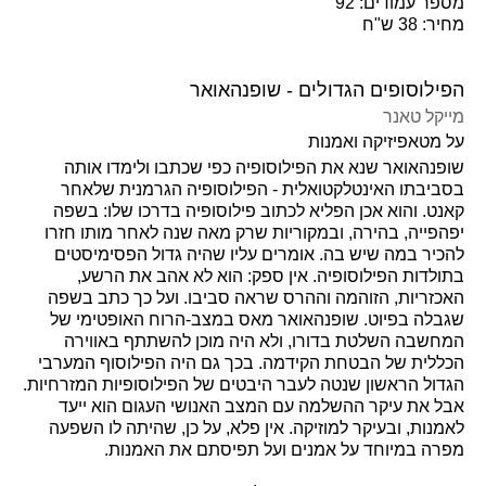
מספר עמודים: 92
מחיר: 38 ש"ח
הפילוסופים הגדולים - שופנהאואר
מייקל טאנר
על מטאפיזיקה ואמנות
שופנהאואר שנא את הפילוסופיה כפי שכתבו ולימדו אותה
בסביבתו האינטלקטואלית - הפילוסופיה הגרמנית שלאחר
קאנט. והוא אכן הפליא לכתוב פילוסופיה בדרכו שלו: בשפה
יפהפייה, בהירה, ובמקוריות שרק מאה שנה לאחר מותו חזרו
להכיר במה שיש בה. אומרים עליו שהיה גדול הפסימיסטים
בתולדות הפילוסופיה. אין ספק: הוא לא אהב את הרשע,
האכזריות, הזוהמה וההרס שראה סביבו. ועל כך כתב בשפה
שגבלה בפיוט. שופנהאואר מאס במצב-הרוח האופטימי של
המחשבה השלטת בדורו, ולא היה מוכן להשתתף באווירה
הכללית של הבטחת הקידמה. בכך גם היה הפילוסוף המערבי
הגדול הראשון שנטה לעבר היבטים של הפילוסופיות המזרחיות.
אבל את עיקר ההשלמה עם המצב האנושי העגום הוא ייעד
לאמנות, ובעיקר למוזיקה. אין פלא, על כן, שהיתה לו השפעה
מפרה במיוחד על אמנים ועל תפיסתם את האמנות.