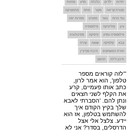
יהדות
ילדים
כלכלה
מדע
מחזות
מנורת קריאה
מקור
מתח
מתמטיקה
נגד הרוח
נוער
ספורט
ספרות יפה
עיון
פוליטיקה
פילוסופיה
פילוסופיה ומדע
פיסיקה
פסיכולוגיה
צבא
קלסיקה
שואה
שירה
תורת המשחקים
תיבת פנדורין
תיכון לילה
תרגום
"’לזה קוראים מספר
טלפון’, הוא אמר לרון,
כתב אותו פעמיים, קרע
את הקלף לשני חצאים
ונתן להם. ’הסברתי לאבא
שלך בקיץ הקודם איך
להשתמש בטלפון, אז הוא
יידע. צלצל אלי אצל
הדרסלים, בסדר? אני לא