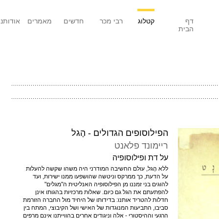
דף
קטלוג
רבי מכר
חדשים
מאמרים
אודותנו
הבית
הפילוסופים הגדולים - הֶגל
ריימונד פלאנט
על דת ופילוסופיה
ללא הֶגל, עולם החשיבה המודרני היה משהו שקשה להעלות
על הדעת, כך ממרקס וניטשה שהושפעו ממנו ישירות, ועד
להוגים בני זמננו מן הפילוסופיה האנליטית ה"מגלים"
להפתעתם את הגל גם כיום. שאלות מרכזיות בהגותו אינן
חדלות להטריד אותנו: בדידותו של היחיד מול החברה הזורמת
סביבו, התביעות המנוגדות של האישי ושל הקיבוצי, המתח בין
הרגעי וההיסטורי - אלה וניגודים אחרים בהווייתנו אינם מרפים