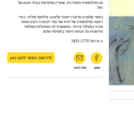
מן הפילוסופיה המודרנית, שעדיין מתקיימת בצילו הענק של
הגל.
בספר שלפנינו מראה ריימונד פלאנט, פילוסוף פוליטי, כיצד
דווקא הפילוסופיה של הדת של הגל -לכאורה היבט פחות
מרכזי במכלול יצירתו - מאפשרת לנו הסתכלות מאלפת
וחדשנית על הנחות היסוד בתפיסת עולמו.
ג.ו.פ הגל 1831-1770
לרכישת הספר לחצו כאן