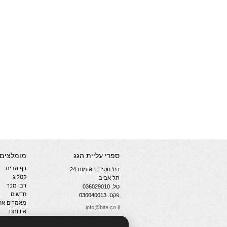
ספרי עליית הגג
מומלצים
דף הבית
רח' חסידי האומות 24
קטלוג
תל אביב
רבי מכר
טל. 036029010
חדשים
פקס. 036040013
מאמרים אחר
info@bita.co.il
אודותנו
צור קשר