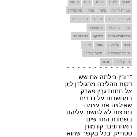
יהדות
ילדים
כלכלה
מדע
מחזות
מנורת קריאה
מקור
מתח
מתמטיקה
נגד הרוח
נוער
ספורט
ספרות יפה
עיון
פוליטיקה
פילוסופיה
פילוסופיה ומדע
פיסיקה
פסיכולוגיה
צבא
קלסיקה
שואה
שירה
תורת המשחקים
תיבת פנדורין
תיכון לילה
תרגום
"רובין בילתה את שש
דקות ההליכה מהגוֹלדן ליָון
אל תחנת גרְין פארק
במחשבות על דברים
שאילצה את עצמה
נחרצות לא לחשוב עליהם
בשמונת החודשים
האחרונים: קורמורן
סטרייק, בכל הֶקשר שהוא