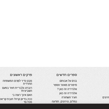
ספרים חדשים
פרקים ראשונים
בנים על אבותם
מבט נדיר לפְּנים המשפחה
החרדית
סיפורים מאזור הספר
רוברט גלבריית חוזר בפעם
אלג'יריה זה כאן ?
השביעית!
אלג'יריה זה כאן
האם אינך רוצה בי
ונים
העיר השחורה
ככה בדיוק קרה? חובת קריאה
נמלים, נוירונים, תודעה
מכל צד
קבר דוהר
חשיכה נראית. ספורט הנפש