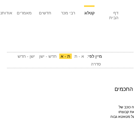
דף
קטלוג
רבי מכר
חדשים
מאמרים
אודותנו
הבית
מיין לפי:
א - ת
ת - א
חדש - ישן
ישן - חדש
סדרה
 החכמים
ה כוכב של
את קבוצתו
 על מטאטא גבוה