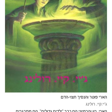
הארי פוטר והנסיך חצוי-הדם
ג'יי.קיי. רולינג
הארי, רון והֶרמיוני הם כבר "ילדים גדולים". הם מתבגרים