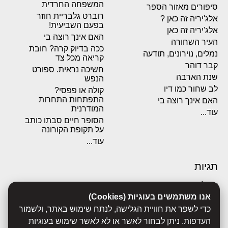
המשפחה החרדית
סיפורים מאזור הספר
רוברט גלבריית חוזר
אלג'יריה זה כאן ?
בפעם השביעית!
אלג'יריה זה כאן
האם אינך רוצה בי
העיר השחורה
ככה בדיוק קרה? חובת
נמלים, נוירונים, תודעה
קריאה מכל צד
קבר דוהר
חשיכה נראית. ספורט
שנת הארבה
הנפש
לב שחור כמו דיו
קולה או פפסי?
התפתחות התחרות
האם אינך רוצה בי
המודרנית
עוד...
הסופר חיים סבתו כותב
על תקופת הקורונה
עוד...
תגיות
אבולוציה
אנו משתמשים בעוגיות (Cookies)
אכסדרה
אנשים
כדי לשפר את חוויית הגלישה, לנתח שימוש באתר, ולשמור
ביוגרפיות
העדפות. ניתן לבחור לאשר או לא לאשר שימוש בעוגיות