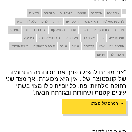
אבולוציה
אכסדרה
אנשים
ביוגרפיות
ביולוגיה
בריאות
ג'רונימו סטילטון
הארי פוטר
היסטוריה
יהדות
ילדים
כלכלה
מדע
מחזות
מנורת קריאה
מקור
מתח
מתמטיקה
נגד הרוח
נוער
ספורט
ספרות יפה
עיון
פוליטיקה
פילוסופיה
פילוסופיה ומדע
פיסיקה
פסיכולוגיה
צבא
קלסיקה
שואה
שירה
תורת המשחקים
תיבת פנדורין
תיכון לילה
תרגום
"אני מוכרח להציג בפניך את תכונותיה התרומיות
של קונסטנצה שלי. אין היא מכוערת, אך מצד שני
רחוקה מלהיות יפה. כל יופייה כולו מצוי בשתי
עיניים קטנות ושחורות ובגזרתה הנאה."
הנשים של מוצרט
חשוב לנו לדעת