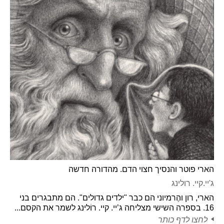
הארי פוטר והנסיך חצוי הדם. מהדורה חדשה
ג'יי.קיי. רולינג
הארי, רון והֶרמיוני הם כבר "ילדים גדולים". הם מתבגרים בני
16. בספרה השישי מצליחה ג’יי. קיי. רוֹלינג לשמר את הקסם...
לחצו לדף כותר