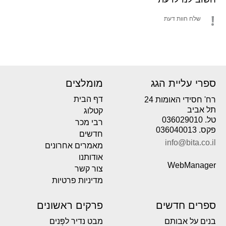
שלח חוות דעת
ספרי עליית הגג
מומלצים
דף הבית
רח' חסידי האומות 24
תל אביב
קטלוג
טל. 036029010
רבי מכר
פקס. 036040013
חדשים
info@bita.co.il
מאמרים אחרונים
אודותנו
WebManager
צור קשר
מדיניות פרטיות
ספרים חדשים
פרקים ראשונים
בנים על אבותם
מבט נדיר לפְּנים