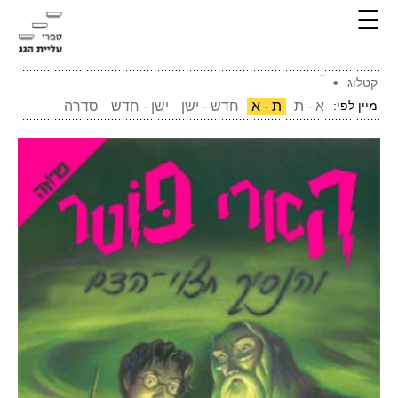
☰
קטלוג
מיין לפי:
א - ת
ת - א
חדש - ישן
ישן - חדש
סדרה