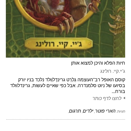
חיות הפלא והיכן למצוא אותן
ג'יי.קיי. רולינג
קוסם האופל רב־העוצמה גֵלֵרְט גרינדֶלוַולד נלכד בניו יורק
בסיועו של ניוט סלמנדרה. אבל כפי שאיים לעשות, גרינדלוולד
בורח...
לחצו לדף כותר
הארי פוטר
ילדים
תרגום
תגיות:
,
,
,