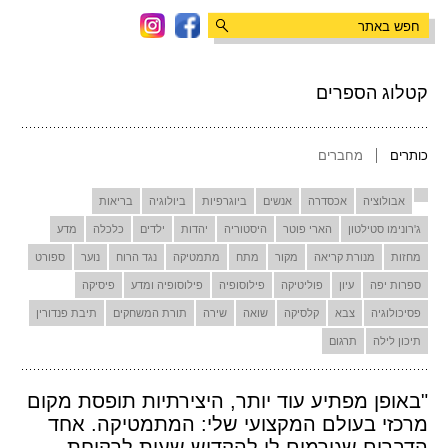
קטלוג הספרים
כותרים
מחברים
אבולוציה
אכסדרה
אנשים
ביוגרפיות
ביולוגיה
בריאות
ג'רונימו סטילטון
הארי פוטר
היסטוריה
יהדות
ילדים
כלכלה
מדע
מחזות
מנורת קריאה
מקור
מתח
מתמטיקה
נגד הרוח
נוער
ספורט
ספרות יפה
עיון
פוליטיקה
פילוסופיה
פילוסופיה ומדע
פיסיקה
פסיכולוגיה
צבא
קלסיקה
שואה
שירה
תורת המשחקים
תיבת פנדורין
תיכון לילה
תרגום
"באופן מפתיע עוד יותר, היצירתיות תופסת מקום
מרכזי בעולם המקצועי שלי: המתמטיקה. אחד
הדברים שגורמים לי להקדיש שעות לרקיחת