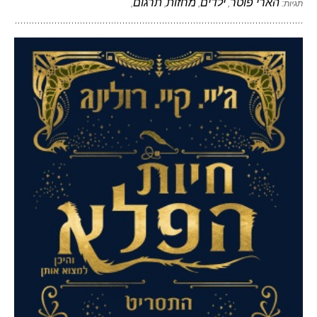
הארי פוטר
ילדים
מחזות
תרגום
תגיות:
,
,
,
,