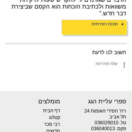
משוואות ולכתיבת הוכחות הוא הקסם שביצירת
דבר חדש."
תוכנת היצירתיות
חשוב לנו לדעת
שלח חוות דעת
ספרי עליית הגג
מומלצים
דף הבית
רח' חסידי האומות 24
תל אביב
קטלוג
טל. 036029010
רבי מכר
פקס. 036040013
חדשים