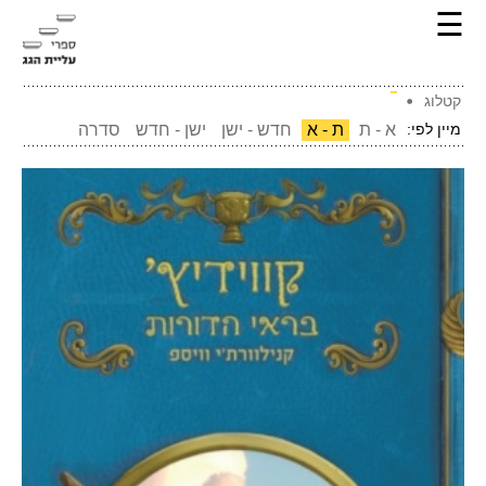
☰
קטלוג
מיין לפי:
א - ת
ת - א
חדש - ישן
ישן - חדש
סדרה