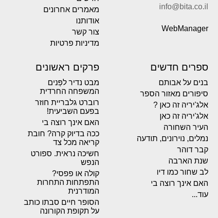
info@bita.co.il
מאמרים אחרונים
אודותנו
WebManager
צור קשר
מדיניות פרטיות
ספרים חדשים
פרקים ראשונים
בנים על אבותם
מבט נדיר לפְּנים
המשפחה החרדית
סיפורים מאזור הספר
רוברט גלבריית חוזר
אלג'יריה זה כאן ?
בפעם השביעית!
אלג'יריה זה כאן
האם אינך רוצה בי
העיר השחורה
ככה בדיוק קרה? חובת
נמלים, נוירונים, תודעה
קריאה מכל צד
קבר דוהר
חשיכה נראית. ספורט
שנת הארבה
הנפש
לב שחור כמו דיו
קולה או פפסי?
התפתחות התחרות
האם אינך רוצה בי
המודרנית
עוד...
הסופר חיים סבתו כותב
על תקופת הקורונה