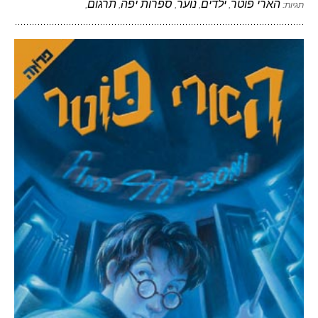
הארי פוטר
ילדים
נוער
ספרות יפה
תרגום
תגיות:
,
,
,
,
,