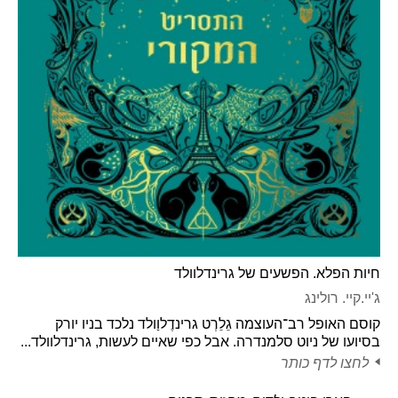
חיות הפלא. הפשעים של גרינדלוולד
ג'יי.קיי. רולינג
קוסם האופל רב־העוצמה גֵלֵרְט גרינדֶלוַולד נלכד בניו יורק
בסיועו של ניוט סלמנדרה. אבל כפי שאיים לעשות, גרינדלוולד...
לחצו לדף כותר