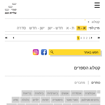
☰
קטלוג
מיין לפי:
א - ת
ת - א
חדש - ישן
ישן - חדש
סדרה
5
4
3
2
1
קטלוג הספרים
כותרים
מחברים
אבולוציה
אכסדרה
אנשים
ביוגרפיות
ביולוגיה
בריאות
ג'רונימו סטילטון
הארי פוטר
היסטוריה
יהדות
ילדים
כלכלה
מדע