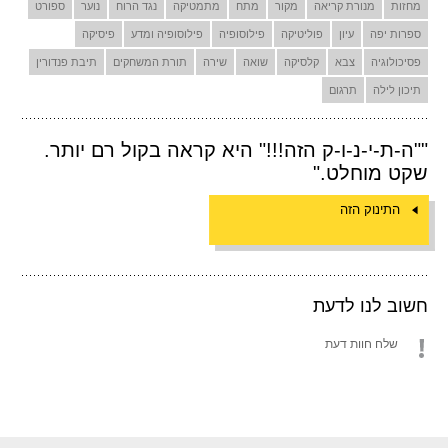
מחזות
מנורת קריאה
מקור
מתח
מתמטיקה
נגד הרוח
נוער
ספורט
ספרות יפה
עיון
פוליטיקה
פילוסופיה
פילוסופיה ומדע
פיסיקה
פסיכולוגיה
צבא
קלסיקה
שואה
שירה
תורת המשחקים
תיבת פנדורין
תיכון לילה
תרגום
""ה-ת-י-נ-ו-ק הזה!!!" היא קראה בקול רם יותר.
שקט מוחלט."
התינוק הזה
חשוב לנו לדעת
שלח חוות דעת