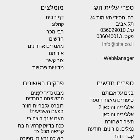
ספרי עליית הגג
מומלצים
דף הבית
רח' חסידי האומות 24
תל אביב
קטלוג
טל. 036029010
רבי מכר
פקס. 036040013
חדשים
info@bita.co.il
מאמרים אחרונים
אודותנו
WebManager
צור קשר
מדיניות פרטיות
ספרים חדשים
פרקים ראשונים
בנים על אבותם
מבט נדיר לפְּנים
המשפחה החרדית
סיפורים מאזור הספר
רוברט גלבריית חוזר
אלג'יריה זה כאן ?
בפעם השביעית!
אלג'יריה זה כאן
האם אינך רוצה בי
העיר השחורה
ככה בדיוק קרה? חובת
נמלים, נוירונים, תודעה
קריאה מכל צד
קבר דוהר
חשיכה נראית. ספורט