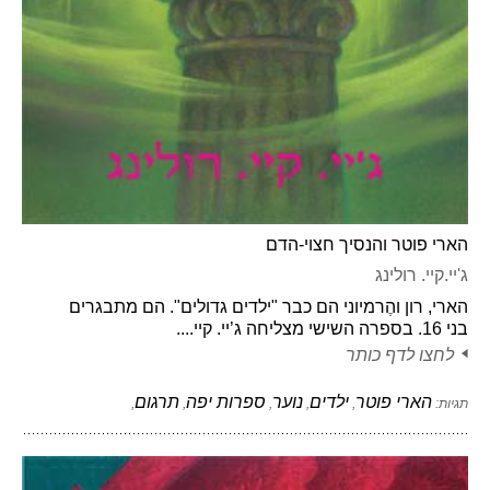
הארי פוטר והנסיך חצוי-הדם
ג'יי.קיי. רולינג
הארי, רון והֶרמיוני הם כבר "ילדים גדולים". הם מתבגרים
בני 16. בספרה השישי מצליחה ג’יי. קיי....
לחצו לדף כותר
הארי פוטר
ילדים
נוער
ספרות יפה
תרגום
תגיות:
,
,
,
,
,