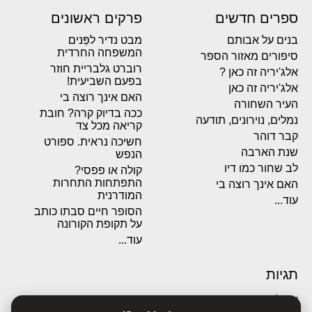
ספרים חדשים
פרקים ראשונים
בנים על אבותם
מבט נדיר לפְּנים
המשפחה החרדית
סיפורים מאזור הספר
רוברט גלבריית חוזר
אלג'יריה זה כאן ?
בפעם השביעית!
אלג'יריה זה כאן
האם אינך רוצה בי
העיר השחורה
ככה בדיוק קרה? חובת
נמלים, נוירונים, תודעה
קריאה מכל צד
קבר דוהר
חשיכה נראית. ספורט
שנת הארבה
הנפש
לב שחור כמו דיו
קולה או פפסי?
התפתחות התחרות
האם אינך רוצה בי
המודרנית
עוד...
הסופר חיים סבתו כותב
על תקופת הקורונה
עוד...
תגיות
אבולוציה