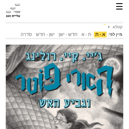
☰
קטלוג
מיין לפי:
א - ת
ת - א
חדש - ישן
ישן - חדש
סדרה