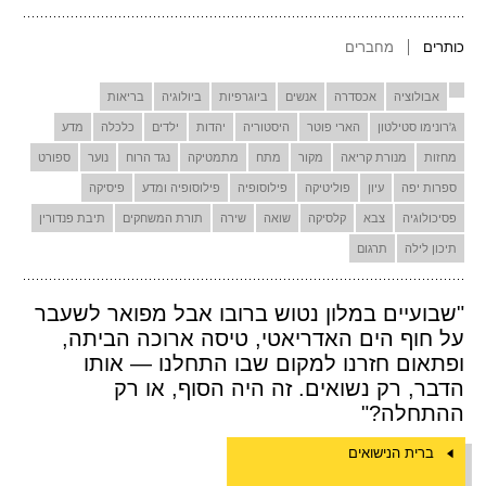
כותרים
מחברים
אבולוציה
אכסדרה
אנשים
ביוגרפיות
ביולוגיה
בריאות
ג'רונימו סטילטון
הארי פוטר
היסטוריה
יהדות
ילדים
כלכלה
מדע
מחזות
מנורת קריאה
מקור
מתח
מתמטיקה
נגד הרוח
נוער
ספורט
ספרות יפה
עיון
פוליטיקה
פילוסופיה
פילוסופיה ומדע
פיסיקה
פסיכולוגיה
צבא
קלסיקה
שואה
שירה
תורת המשחקים
תיבת פנדורין
תיכון לילה
תרגום
"שבועיים במלון נטוש ברובו אבל מפואר לשעבר
על חוף הים האדריאטי, טיסה ארוכה הביתה,
ופתאום חזרנו למקום שבו התחלנו — אותו
הדבר, רק נשואים. זה היה הסוף, או רק
ההתחלה?"
ברית הנישואים