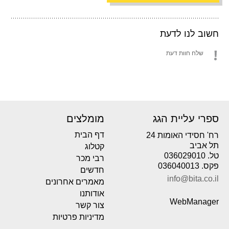
חשוב לנו לדעת
שלח חוות דעת
ספרי עליית הגג
מומלצים
דף הבית
רח' חסידי האומות 24
תל אביב
קטלוג
טל. 036029010
רבי מכר
פקס. 036040013
חדשים
info@bita.co.il
מאמרים אחרונים
אודותנו
WebManager
צור קשר
מדיניות פרטיות