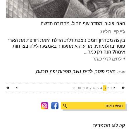
הארי פוטר ומסדר עוף החול. מהדורה חדשה
ג'יי.קיי. רולינג
בקצה מסדרון דומם ניצבת דלת. הדלת הזאת רודפת את הארי
פוטר בחלומותיו. מדוע הוא מתעורר באמצע הלילה בצרחות
אימה? הנה רק כמה...
לחצו לדף כותר
הארי פוטר
ילדים
נוער
ספרות יפה
תרגום
תגיות:
,
,
,
,
,
11
10
9
8
7
6
5
4
3
2
1
קטלוג הספרים