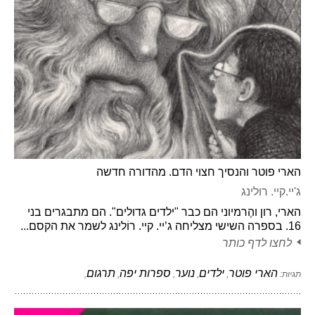
הארי פוטר והנסיך חצוי הדם. מהדורה חדשה
ג'יי.קיי. רולינג
הארי, רון והֶרמיוני הם כבר "ילדים גדולים". הם מתבגרים בני
16. בספרה השישי מצליחה ג’יי. קיי. רוֹלינג לשמר את הקסם...
לחצו לדף כותר
הארי פוטר
ילדים
נוער
ספרות יפה
תרגום
תגיות:
,
,
,
,
,