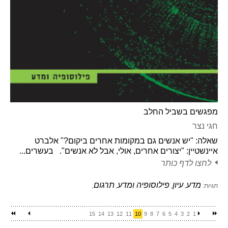
מפגשים בשביל החלב
חגי נצר
שאלה: "יש אנשים גם במקומות אחרים ביקום?" אלברט
איינשטיין: "יצורים אחרים, אולי, אבל לא אנשים". בעשרים...
לחצו לדף כותר
מדע
עיון
פילוסופיה ומדע
תרגום
תגיות:
,
,
,
,
15
14
13
12
11
10
9
8
7
6
5
4
3
2
1