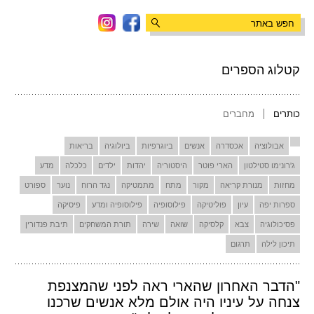
קטלוג הספרים
כותרים
מחברים
אבולוציה
אכסדרה
אנשים
ביוגרפיות
ביולוגיה
בריאות
ג'רונימו סטילטון
הארי פוטר
היסטוריה
יהדות
ילדים
כלכלה
מדע
מחזות
מנורת קריאה
מקור
מתח
מתמטיקה
נגד הרוח
נוער
ספורט
ספרות יפה
עיון
פוליטיקה
פילוסופיה
פילוסופיה ומדע
פיסיקה
פסיכולוגיה
צבא
קלסיקה
שואה
שירה
תורת המשחקים
תיבת פנדורין
תיכון לילה
תרגום
"הדבר האחרון שהארי ראה לפני שהמצנפת
צנחה על עיניו היה אולם מלא אנשים שרכנו