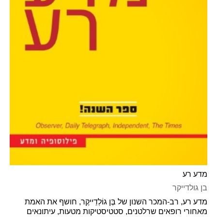
מדע רע
בן גולדייקר
מדע רע, רב-המכר השנון של בֶּן גוֹלְדֵייקֶר, חושף את האמת
מאחורי רופאים שרלטנים, סטטיסטיקות מטעות, עיתונאים