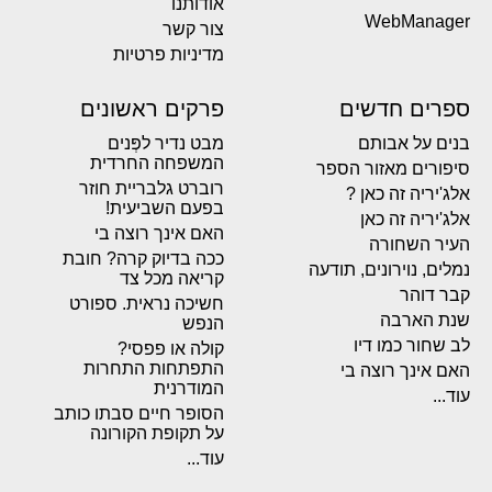
אודותנו
WebManager
צור קשר
מדיניות פרטיות
ספרים חדשים
פרקים ראשונים
בנים על אבותם
מבט נדיר לפְּנים
המשפחה החרדית
סיפורים מאזור הספר
רוברט גלבריית חוזר
אלג'יריה זה כאן ?
בפעם השביעית!
אלג'יריה זה כאן
האם אינך רוצה בי
העיר השחורה
ככה בדיוק קרה? חובת
נמלים, נוירונים, תודעה
קריאה מכל צד
קבר דוהר
חשיכה נראית. ספורט
שנת הארבה
הנפש
לב שחור כמו דיו
קולה או פפסי?
התפתחות התחרות
האם אינך רוצה בי
המודרנית
עוד...
הסופר חיים סבתו כותב
על תקופת הקורונה
עוד...