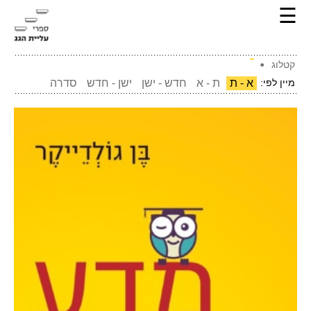
☰
קטלוג
מיין לפי:
א - ת
ת - א
חדש - ישן
ישן - חדש
סדרה