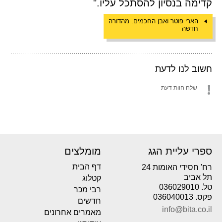
קדימה בנסיון להסתכל עליו."
הארי פוטר ואבן החכמים. מהדורה
חדשה
חשוב לנו לדעת
שלח חוות דעת
ספרי עליית הגג
מומלצים
דף הבית
רח' חסידי האומות 24
תל אביב
קטלוג
טל. 036029010
רבי מכר
פקס. 036040013
חדשים
info@bita.co.il
מאמרים אחרונים