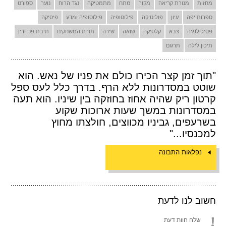
מחזות
מנורת קריאה
מקור
מתח
מתמטיקה
נגד הרוח
נוער
ספורט
ספרות יפה
עיון
פוליטיקה
פילוסופיה
פילוסופיה ומדע
פיסיקה
פסיכולוגיה
צבא
קלסיקה
שואה
שירה
תורת המשחקים
תיבת פנדורין
תיכון לילה
תרגום
"תוך זמן קצר הכירו כולם את פניו של נאש. הוא
שוטט במסדרונות ללא הרף. בדרך כלל לעס ספל
קרטון ריק שהיה אחוז בחוזקה בין שיניו. הוא תעה
במסדרונות במשך שעות ארוכות שקוע
בשרעפים, גביניו מכווצים, חולצתו מחוץ
למכנסיו..."
נפלאות התבונה
חשוב לנו לדעת
שלח חוות דעת