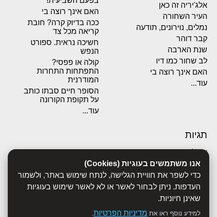
בפעם השביעית!
אלג'יריה זה כאן
האם אינך רוצה בי
העיר השחורה
ככה בדיוק קרה? חובת
נמלים, נוירונים, תודעה
קריאה מכל צד
קבר דוהר
חשיכה נראית. ספורט
שנת הארבה
הנפש
לב שחור כמו דיו
קולה או פפסי?
התפתחות התחרות
האם אינך רוצה בי
המודרנית
עוד...
הסופר חיים סבתו כותב
על תקופת הקורונה
עוד...
תגיות
אבולוציה
אנו משתמשים בעוגיות (Cookies)
אכסדרה
אנשים
כדי לשפר את חוויית הגלישה, לנתח שימוש באתר, ולשמור
ביוגרפיות
העדפות. ניתן לבחור לאשר או לא לאשר שימוש בעוגיות
ביולוגיה
שאינן חיוניות.
בריאות
מדיניות הפרטיות
למידע נוסף ראו את
.