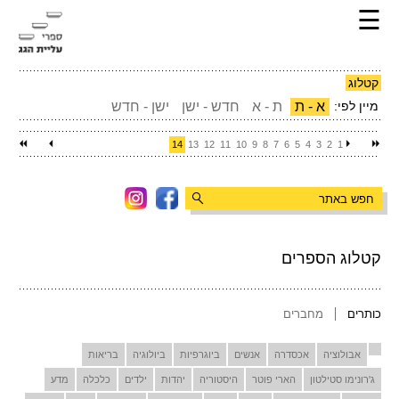
☰
קטלוג
מיין לפי:
א - ת
ת - א
חדש - ישן
ישן - חדש
14
13
12
11
10
9
8
7
6
5
4
3
2
1
קטלוג הספרים
כותרים
מחברים
אבולוציה
אכסדרה
אנשים
ביוגרפיות
ביולוגיה
בריאות
ג'רונימו סטילטון
הארי פוטר
היסטוריה
יהדות
ילדים
כלכלה
מדע