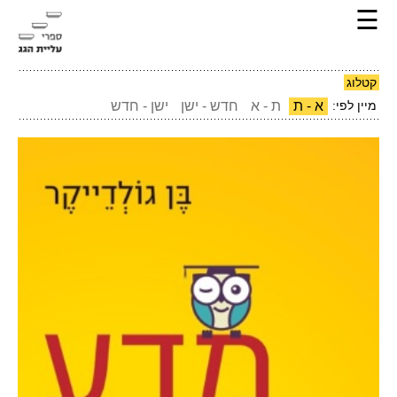
☰
קטלוג
מיין לפי:
א - ת
ת - א
חדש - ישן
ישן - חדש