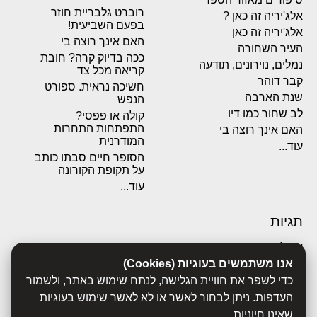
רוברט גלבריית חוזר
אלג'יריה זה כאן ?
בפעם השביעית!
אלג'יריה זה כאן
האם אינך רוצה בי
העיר השחורה
ככה בדיוק קרה? חובת
נמלים, נוירונים, תודעה
קריאה מכל צד
קבר דוהר
חשיכה נראית. ספורט
שנת הארבה
הנפש
לב שחור כמו דיו
קולה או פפסי?
התפתחות התחרות
האם אינך רוצה בי
המודרנית
עוד...
הסופר חיים סבתו כותב
על תקופת הקורונה
עוד...
תגיות
אבולוציה
אנו משתמשים בעוגיות (Cookies)
אכסדרה
אנשים
כדי לשפר את חוויית הגלישה, לנתח שימוש באתר, ולשמור
ביוגרפיות
העדפות. ניתן לבחור לאשר או לא לאשר שימוש בעוגיות
ביולוגיה
שאינן חיוניות.