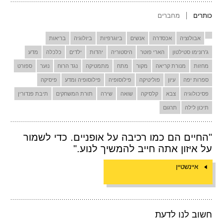
כותרים
מחברים
אבולוציה
אכסדרה
אנשים
ביוגרפיות
ביולוגיה
בריאות
ג'רונימו סטילטון
הארי פוטר
היסטוריה
יהדות
ילדים
כלכלה
מדע
מחזות
מנורת קריאה
מקור
מתח
מתמטיקה
נגד הרוח
נוער
ספורט
ספרות יפה
עיון
פוליטיקה
פילוסופיה
פילוסופיה ומדע
פיסיקה
פסיכולוגיה
צבא
קלסיקה
שואה
שירה
תורת המשחקים
תיבת פנדורין
תיכון לילה
תרגום
"החיים הם כמו רכיבה על אופניים. כדי לשמור
על איזון אתה חייב להמשיך לנוע."
איינשטיין
חשוב לנו לדעת