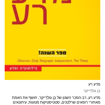
מדע רע
בן גולדייקר
מדע רע, רב-המכר השנון של בֶּן גוֹלְדֵייקֶר, חושף את האמת
מאחורי רופאים שרלטנים, סטטיסטיקות מטעות, עיתונאים