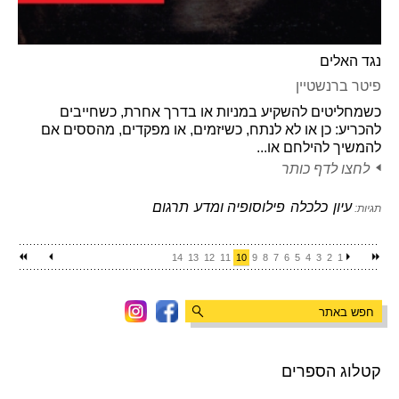
נגד האלים
פיטר ברנשטיין
כשמחליטים להשקיע במניות או בדרך אחרת, כשחייבים
להכריע: כן או לא לנתח, כשיזמים, או מפקדים, מהססים אם
להמשיך להילחם או...
לחצו לדף כותר
עיון
כלכלה
פילוסופיה ומדע
תרגום
תגיות:
14
13
12
11
10
9
8
7
6
5
4
3
2
1
קטלוג הספרים