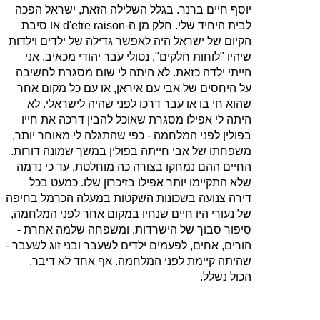
יוסף חיים ברנר. בגלל השלילה הזאת, ישראל הפכה
לבית היחיד שלי. חלק מן ה‑
raison
d'etre
או סיבת
הקיום של ישראל היה לאפשר גדילה של ילדים וילדות
שיהיו "לוחות חלקים", נטולי עבר יהודי מכאיב. אני
הייתי ילדה כזאת. לא היתה לי שום מסגרת לחשיבה
על היחסים של אבי עם איראן, או עם כל מקום אחר
שהוא חי בו או עבר דרכו לפני שהיה לישראלי. לא
היתה לי אפילו מסגרת שאוכל להבין דרכה את חייו
בפולין לפני המלחמה ‑ כפי שהתגלה לי מאוחר יותר,
משפחתו של אבי חייתה בפולין במשך שמונה דורות.
החיים ההם נמחקו בצורה כה מוחלטת, עד כי נדמה
שלא התקיימו יותר אפילו בזיכרון שלו. כמעט בכל
דירה צנועה בשכונות השקטות במעלה הכרמל בחיפה
של נעורי היו חיים שנחיו במקום אחר לפני המלחמה,
סיפור סבוך של הישרדות, ומשפחה שלמה אחרת ‑
הורים, אחים, לפעמים ילדים לשעבר ובני זוג לשעבר ‑
שהיתה קיימת לפני המלחמה. אף אחד לא דיבר.
הכול נשלל.