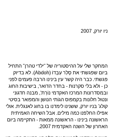
ניו יורק, 2007
המחקר שלי על ההיסטוריה של "ילדי טהרן" התחיל
ביום שפגשתי את סָלַר עַבְּדוֹ (
Abdoh
). לא בדיוק
פגשתי. כבר היה קשר עין בינינו הרבה פעמים לפני
כן ‑ ולא בלי סקרנות ‑ בחדר הדואר, בישיבות החוג
ובמסדרונות המרכז האקדמי נוֹרְת', מבנה חדגוני
ונטול חלונות בקמפוס הגוֹתי הנושן והמפואר בסיטי
קולג' בניו יורק, ששנינו לימדנו בו בחוג לאנגלית. אולי
אפילו החלפנו כמה מילים. אבל השיחה האמיתית
הראשונה בינינו ‑ הראשונה ממאות ‑ התקיימה ביום
האחרון של השנה האקדמית 2007.