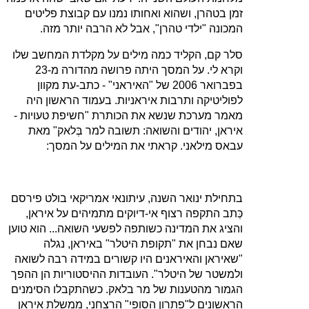
זמן בטהרן, ושהוא ואחותו נמנו עם קבוצת פליטים
המכונה "ילדי טהרן", אבל לא הרבה יותר מזה.
סלר קם, הקליד כמה מילים על מקלדת המחשב שלו
וקרא לי. על המסך היתה פרושה מהדורה מ‑23
בפברואר 2006 של "האיראני" ‑ כתב‑עת מקוון
לפוליטיקה ותרבות איראניות. בעמוד הראשון היה
מאמר מערכת שנשא את הכותרת "חשיפת טעויות ‑
איראן, יהודים והשואה: תשובה למר בְּלאק" מאת
עבאס מילאני. קראתי את המילים על המסך:
בתחילת ינואר השנה, עיתונאי אמריקאי בולט פירסם
כְּתב התקפה רצוף אי‑דיוקים מתמיהים על איראן,
והציג את המדינה כשותפה לפשעי השואה... הוא טוען
שאם נבחן את "תקופת היטלר" באיראן, נגלה
"שאיראן והאיראנים היו קשורים במידה רבה לשואה
ולמשטר של היטלר". העובדות ההיסטוריות הן ההפך
הגמור מהטענות של מר בלאק. כשהתקבלו הסימנים
הראשונים ל"פתרון הסופי" הרצחני, ממשלת איראן