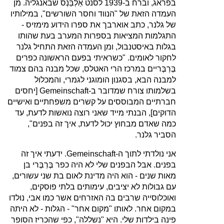
בפראג, וברח ב‑1939 לסנט אַלְבַּנְס שבאנגליה. מן
העמדה הזאת של "הנווד וחסר השורשים", במילותיו
של גלנר, כתב אוארבך את ספרו הידוע מימזיס ‑
התגלמות המציאות בספרות המערב בעת שהותו
בגלות באיסטנבול, ומן העמדה הזאת התחיל גלנר
לחקור לאומים. "כשראיתי בפעם הראשונה כפרים
בֶּרְבֶּריים במרכז הרי האטלס, שכל מבנה בהם צמוד
למבנה הבא, בסגנון הומוגני לגמרי, והמכלול
בשלמותו צורח שמדובר ב‑
Gemeinschaft
[יחסים
חברתיים המבוססים על קשרים משפחתיים ואישיים
הדוקים], הבנתי מייד שאני רוצה נואשות לדעת, עד
כמה שאדם מבחוץ יכול לדעת, איך זה בפנים",
הסביר גלנר.
אני נולדתי לתוך ה‑
Gemeinschaft
. ידעתי איך זה
בפנים. אבל הבפנים שלי לא היה כפר בֶּרְבֶּרי בן
מאות שנים ‑ הוא היה מדינת לאום בת שני עשורים,
עם גבולות לא יציבים, עימותים בלתי פוסקים,
ואוכלוסייה שרבים בה האזרחים אשר כמו אבי, נולדו
במקום אחר. לאותו "מקום אחר" ‑ הגלות ‑ לא היתה
פינה בילדות שלי. היא "נשללה", כפי שהכריז הסופר