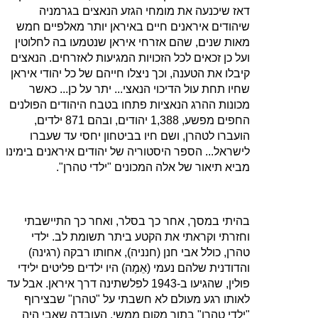
דאז שיכנעה את מומחי הגזע הנאצים בגרמניה
שיהודים איראנים חיים באיראן יותר מאלפיים חמש
מאות שנים, שהם אזרחי איראן שנטמעו בה לחלוטין
ועל כן זכאים לכל הזכויות המגיעות לאזרחים. הנאצים
קיבלו את הטענה, וכך ניצלו חייהם של כל יהודי איראן
שחיו תחת עול הדיכוי הנאצי... יתר על כן... כאשר
מכונות ההרג הנאציות פתחו בטבח היהודים הפולנים
החפים מפשע, 1,388 יהודים, ובהם 871 ילדים,
הועברו לטהרן, ושם חיו בביטחון יחסי עד שעברו
לישראל... הספר היסטוריה של יהודים איראנים בימינו
מביא תיאור של אלה המכונים "ילדי טהרן".
בהיתי במסך, אחר כך בסלר, ואחר כך התיישבתי
וחזרתי וקראתי את הקטע ביתר תשומת לב. ילדי
טהרן, כולל אבי חנן (חנניה), אחותו רבקה (רגינה)
והדודנית שלהם נעמי (אֵמָה) היו ילדים פליטים ילידי
פולין, שהגיעו ב‑1943 לפלשתינה דרך איראן. אבל עד
לאותו רגע מעולם לא חשבתי על "טהרן" שבצירוף
"ילדי טהרן" בתור מקום ממשי. העובדה שאבי היה