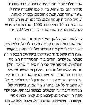
אחד מילדי טהרן תמיד היתה בעיני עובדה מובנת
מאליה לגבי מי שהוא. בדיוק כמו העובדה שהיו לו
שיער שחור קצר, קצת מחוספס, מסורק לאחור,
ועיניים כחולות קטנות ומעט מלוכסנות. או העובדה
שהוא מת ב‑10 באוקטובר 1993, שנה אחרי שפרש
לגמלאות מחיל האוויר אחרי שירות של 48 שנים.
עד לאותו רגע, על אף שאני מתמחה בספרות
השוואתית ומיומנת בקריאה מעבר לגבולות לאומיים,
לא יכולתי לדמיין את הסיפור של ילדי טהרן בהקשר
שונה מזה שהפנמתי כשגדלתי בישראל: מבצע חילוץ
מוצלח של ילדים יהודים בידי ההסתדרות הציונית
העולמית. הסיפור של אבי היה סיפור ישראלי, חלק
מהמיתולוגיה של המדינה, ועל כן אי‑אפשר שיופיע
בנרטיב ההיסטורי של שום מדינה אחרת ‑ ובטח לא
של מדינה שהפכה בדור האחרון ליריב פוליטי. אפילו
לא חשבתי על אבי בתור ניצול שואה. בישראל של
צעירותי דיברו על הניצולים בבושה ובלחש, אבל ילדי
טהרן היו ישראלים: קיבוצניקים, קציני צבא, אנשי
תקשורת, תעשיינים, יאנוש בן‑גל, אלכס גלעדי... הם