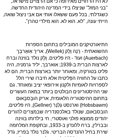
לא היו הדחויים מאירופה כי אם הרצויים מישראל,
"בני המזל" שניצלו בידי המדינה היהודית החדשה.
כשגדלתי, בכל פעם ששאלו אותי אם אבי ניצול שואה,
הייתי עונה, "לא. הוא לא. הוא מילדי טהרן".
התיאורטיקנים המובילים בתחום הספרות
ההשוואתית ‑ רֶנֶה וֶלֶק (
Wellek
), אריך אַוּאֶרבַּך
(
Auerbach
) ועוד ‑ היו פליטים. וֶלֶק נולד בווינה וברח
לארצות הברית ב‑1939; אוארבך, יליד גרמניה, היה
פליט בטורקיה, ומאוחר יותר בארצות הברית. הם לא
כתבו על החוויה הפְּליטית אלא חיברו שירי הלל
לספרויות לאומיות ולקנון אירופאי יציב ומאוחד. גם
שני ההיסטוריונים הבולטים ביותר במאה העשרים
בתחום ההיסטוריה הלאומית, אריק הובְּסבָּאוּם
(
Hobsbawm
) וארנסט גֶלְנֶר (
Gellner
), היו פליטים.
הובסבאום, שנולד באלכסנדריה שבמצרים להורים
יהודים ממוצא פולני ואוסטרי, חי בילדותו בווינה
ובברלין, ברח ללונדון ב‑1933, ובתקופת המלחמה
שירת בחיל ההנדסה הבריטי. גלנר נולד בפריז, גדל