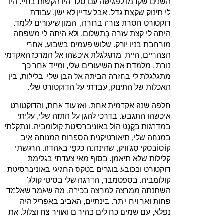
השנים שקדמו לפגישה עם סלר היו הקשות בחיי. היו
לי תינוק שקצת גדל, אבל עדיין לא ישן, עבודת
דוקטורט חסרת צורה ברורה, והמון שיעורים ללמד.
היתה לי קצת עזרה בְּתשלום, ולא היתה לי משפחה
מורחבת בניו יורק. שלוש פעמים בשבוע, אחרי
הצהריים, הייתי מתגלגלת איכשהו אל המרכז האקדמי
נורת', מלמדת את השיעורים שלי, ומייד אחר כך
מתגלגלת לי בחזרה הביתה אל הבן שלי. בלילות, בין
האכלות של התינוק, עבדתי על הדוקטורט שלי.
חלפה שנה אקדמית אחת, ואז עוד אחת, והדוקטורט
איכשהו התגבש. בדרכי להגן על התזה שלי, עליתי
במדרגות בקֶנְט הוֹל באוניברסיטת קולומביה, ונתקלתי
במנחה שלי, תיאורטיקנית הספרות המנוֹחה איב
קוֹסוֹבסקי סֶגְ'וויק, שהינהנה כלפַּי באהדה. הרגשתי
קלילות שלא תיאמן. בסוף מאי צעדתי בגלימת
דוקטורט ובכובע בוגרים בטקס החגיגי באוניברסיטת
קולומביה. בספטמבר, הדרגה שלי בסיטי קולג'
השתנתה ממרצה למרצה בכירה, מה שאמר שאלמד
פחות וארוויח יותר. בינתיים, האביב באפריל היה
נפלא, עם שמים כחולים בהירים ואוויר צח וצלול. את