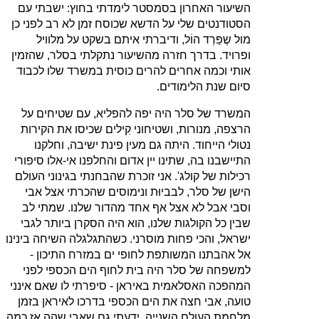
השיעור האחרון בסמסטר לימדתי בחוץ: ישבתי עם
הסטודנטים שלי על הדשא שכוסח זמן לא רב לפני כן
מול שֶפַּרְד הוֹל, ודיברתי איתם בשקט על מלוויל
ופרויד. בדרך חזרה מהשיעור נתקלתי בסלר, שהזמין
אותי וכמה אחרים להרים כוסית במשרד שלו לכבוד
סיום שנת הלימודים.
המשרד של סלר היה יפה להפליא, עם שטיחים על
הרצפה, מנורות, ושטיחוני קִילים שכיסו את הקירות
נטולי הייחוד. היתה גם מעין פינת ישיבה, וחלקנו
התיישבנו בה, שתינו יין אדום והחלפנו אי‑אלו סיפורי
רכילות של קולג'. אני זוכרת שהבחנתי בגינוני העולם
הישן של סלר, לבביוּת ונימוסים שהכרתי אצל אבי
וסבי אבל לא אצל אף אחד מהדור שלנו. שמתי לב
שבין כל הקולגות שלנו, הוא היה הסקרן ביותר לגבי
ישראל, והכי פחות מוסרני. כשהתגלגלה השיחה בינינו
אל אהבתנו המשותפת לחופי ים במזרח התיכון ‑
למשפחה של סלר היה בית לחוף הים הכספי לפני
המהפכה האסלאמית באיראן ‑ סיפרתי לו שאם אינני
טועה, אבי חצה את הים הכספי בדרכו לאיראן בזמן
מלחמת העולם השנייה. ידעתי גם שאבי שהה אז כמה