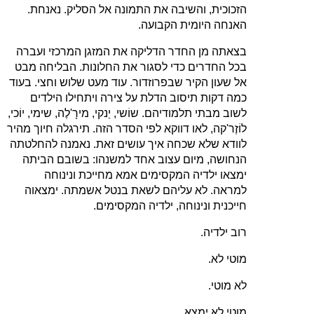
הזכוכית, והשיבה את התמונה אל הסליק. נאנחת.
האנחה היומית הקבועה.
בצאתה מן החדר הדליקה את המזגן המרכזי ועברה
בכל החדרים כדי לסגור את החלונות. הבליחה מבט
אל שעון הקיר שבפרוזדור. עוד מעט שלוש וחצי. בעוד
כמה דקות תיסוב הדלת על צירה ויתחילו הילדים
לשוב מבתי תלמודיהם. שוֹשי, יַנקי, מירָ'לֶה, שימי, יוֹכי,
לוֹזֶר'קה, לאו דווקא לפי הסדר הזה. תירגלה חיוך מהיר
לוודא שלא שכחה איך עושים זאת. נאמנה להחלטתה
הנחושה, מיום עצוב אחד למשנהו: בשובם הביתה
ימצאו ילדיה המקסימים אמא מחייכת ונינוחה
למראה. לא עליהם לשאת בנטל אשמתה. ימצאוה
חייכנית ונינוחה, ילדיה המקסימים.
רוב ילדיה.
מוטי לא.
לא מוטי.
מוטי לא יִמְצָא.