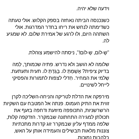
וידעה שלא יהיה.
כשנכנסה הביתה נאחזה בספק הקלוש. אולי טעתה
כשדימתה לנחש את ריחו בחדר המדרגות. אולי
השתהה היום, ולוּ לרגע של אמירת שלום. לא שמגיע
לה.
"שָ‑לוֹם, שָ‑לוֹם!", ניסתה להישמע צוהלת.
שלומה לא הושב ולא נדרש. פתיה שכמותך, לְמה
בדיוק ציפית? אָשַׁמְתְּ לו. בָּגַדְתְּ לו. תעית ותעתעת.
שַלמי את המחיר. חִדלי לצפות לתמורות והפסיקי
לייחל לשינויים.
מירפקה את הדלת לטריקה והניחה‑השליכה לקרן
זווית את התיק העמוס. פנתה אל המטבח עם השקיות
הרשרשניות, התכופפה מיוזעת ודחפה בזעף את
תכולתן למגירה התחתונה שבמקרר. הזדקפה קלות,
שלפה ממדף עליון שבמקרר זוג קדרות מתכתיות
צוננות מלאות תבשילים והעמידה אותן על האש,
בלהבות נמוכות.