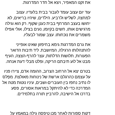
את זקנו המאפיר, ויצא אל חדר המדרגות.
עוד יום עצוב עומד לעבור בבית בלעדיו. עצוב
למחצה, לשליש ולרביע. הילדים, שיהיו בריאים, לא
יחושו בעצב המרחף בבית כענן שקוף. רק הוא וגילה
מרגישים אותו, חשים בקיומו, נעים בצילו, אולי אפילו
משמרים את נוכחותו. עצב שמור לבעליו.
את גרם המדרגות גימא בחיפזון שאינו אופייני
להתנהלותו הרגילה, המיושבת. ליד תיבות הדואר
הפעורות, תלושות הדלתות, עצר להרף‑הצצה, העיף
מבט אל לוע תיבתם הריקה, ופלט מבלי דעת אנחה.
בטרם יצא אל הרחוב הצרוב, ההומה אדם, ציירו פניו
על עצמם כהרגלם ארשת של נינוחות מאולצת. מפַלס
לו נתיב נחפז בין העוברים‑ושבים, עיניו נוטות מטה אל
המדרכה כדי לא להיתקל במראות אסורים, פסע
בדרכו אל הישיבה, להרביץ תורה בתלמידים.
דקות ספורות לאחר מכן טיפסה גילה במאמץ על