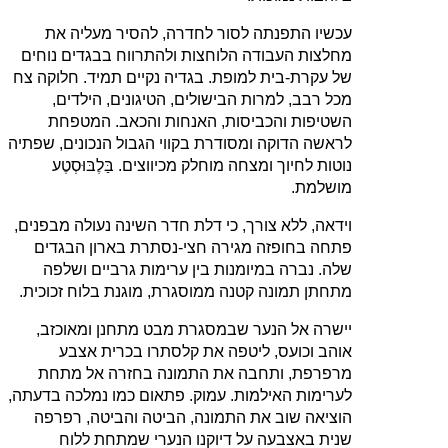
עכשיו התפנתה לסור לחדרה, להסיר מעליה את
מחלצות העבודה הלוחצות ולהתרווח בבגדים נוחים
של עקרת‑בית למופת. בגדיה נקיים תמיד. חלוקה צח
מכל רבב, למרות הבישולים, הטיגונים, הילדים,
השטיפות והכביסות, האנחות והכאב. המטפחת
לראשה הדוקה ומסודרת בקווי הגבול הנכונים, שפתיה
נוטות לחיוך ומצחה מוחלק מכיווצים. בַּלֶבּוּסְטֶע
מושלמת.
וידאה, ללא צורך, כי דלת חדר השינה נעולה מבפנים,
פתחה בחופזה מגירה חצי‑נסתרת בארון הבגדים
שלה. נברה במיומנות בין ערימות גרביים ושלפה
מתחתן תמונה קטנה ממוסגרת, מוגנת בלוח זכוכית.
יישרה אל הנער שבמסגרת מבט מתחנן ומאוכזב,
אוהב וכועס, ליטפה את קלסתרו בכרית אצבע
מרפרפת, ותחבה את התמונה בחזרה אל מתחת
לערימות האילמות. עמוק. פתאום כמו נמלכה בדעתה,
הוציאה שוב את התמונה, הביטה והביטה, רפרפה
שנית באצבעה על דיוקנו הנערי שמתחת ללוח