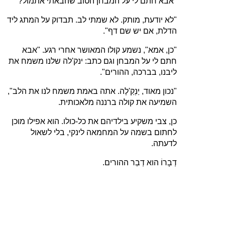
"אבא חתם לי על המבחן הטוב שהבאתי אתמול?"
"לא יודעת, מותק. לא שמתי לב. תבדוק על המתג ליד
הדלת, אם יש שם דף".
"כן, אמא", נשמע קולו המאושר אחרי רגע. "אבא
חתם לי על המבחן וגם כתב: ינק'לה שלנו משמח את
ליבנו, בברכה, ההורים".
"נכון מאוד, יַנְקַ'לֶה. אתה באמת משמח לנו את הלב",
השמיעה את קולה ברננה מלאכותית.
כן, צבי משקיע בילדיהם את כל‑כולו. הוא אפילו מוכן
לחתום בשמה על המחמאה לינקי, בלי לשאול
לדעתה.
דְבָרוֹ הוא דְבַר ההורים.