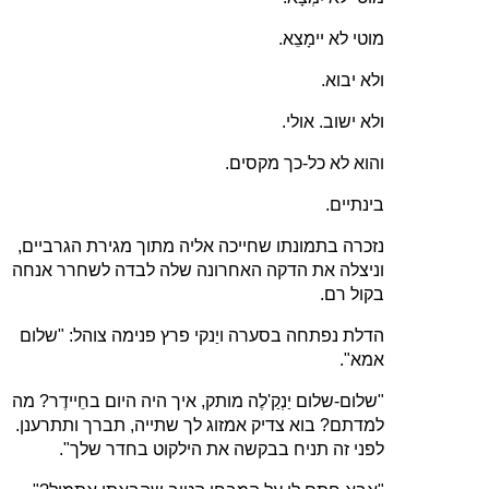
מוטי לא יימָצֵא.
ולא יבוא.
ולא ישוב. אולי.
והוא לא כל‑כך מקסים.
בינתיים.
נזכרה בתמונתו שחייכה אליה מתוך מגירת הגרביים,
וניצלה את הדקה האחרונה שלה לבדה לשחרר אנחה
בקול רם.
הדלת נפתחה בסערה ויַנקי פרץ פנימה צוהל: "שלום
אמא".
"שלום‑שלום יַנְקַ'לֶה מותק, איך היה היום בחֵיידֶר? מה
למדתם? בוא צדיק אמזוג לך שתייה, תברך ותתרענן.
לפני זה תניח בבקשה את הילקוט בחדר שלך".