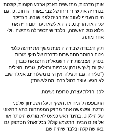
אותן מדרגות, מתנשפת באבק ארבע הקומות, קולטת
בנחיריה את שיירי ריחו של צבי באוויר הדחוס. כן, גם
היום העדיף לעזוב את הבית לפני שובהּ. הצדיקה
עליה את הדין. נכונה היא לשאת עד תום חייה את
מלוא נטל האשמה, ובלבד שיתכפר לה מתישהו. ולוּ
אחר מותה.
תיק העבודה שבידה הימנית משך את זרועה כלפי
מטה בחוסר התחשבות כדרכם של תיקי מורות.
בפרקי אצבעות ידה השמאלית חרצו את כובדן
שקיות‑רַשְׁרַש ובהן עגבניות ובצלים, גזרים וחצילים
("סליחה, גברת גילה, אין היום משלוחים. אמג'ד שוב
לא הגיע. עוצר בטול‑כרם. מה לעשות").
לפני הדלת עצרה, טרופת נשימה.
התכופפה להניח את השקיות על השטיחון שלפני
הדלת, ופשפשה אחר מחזיק המפתחות בתא החיצוני
של הילקוט. בהינד ראש כמעט לא מורגש היטתה אוזן
אל פנים הבית: התשמע קולו? בכל זאת? תסתפק גם
באוושה קלה ובלבד שיהיה שם.