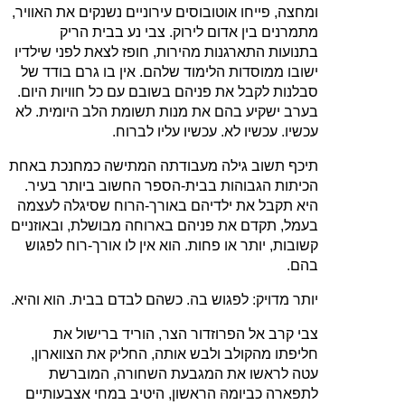
ומחצה, פייחו אוטובוסים עירוניים נשנקים את האוויר,
מתמרנים בין אדום לירוק. צבי נע בבית הריק
בתנועות התארגנות מהירות, חופז לצאת לפני שילדיו
ישובו ממוסדות הלימוד שלהם. אין בו גרם בודד של
סבלנות לקבל את פניהם בשובם עם כל חוויות היום.
בערב ישקיע בהם את מנות תשומת הלב היומית. לא
עכשיו. עכשיו לא. עכשיו עליו לברוח.
תיכף תשוב גילה מעבודתה המתישה כמחנכת באחת
הכיתות הגבוהות בבית‑הספר החשוב ביותר בעיר.
היא תקבל את ילדיהם באורך‑הרוח שסיגלה לעצמה
בעמל, תקדם את פניהם בארוחה מבושלת, ובאוזניים
קשובות, יותר או פחות. הוא אין לו אורך‑רוח לפגוש
בהם.
יותר מדויק: לפגוש בה. כשהם לבדם בבית. הוא והיא.
צבי קרב אל הפרוזדור הצר, הוריד ברישול את
חליפתו מהקולב ולבש אותה, החליק את הצווארון,
עטה לראשו את המגבעת השחורה, המוברשת
לתפארה כביומהּ הראשון, היטיב במחי אצבעותיים