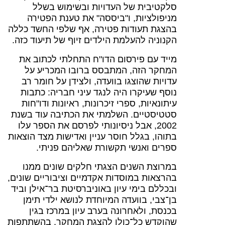
סלקטיבית של העדויות ובשימוש בשלל
מניפולציות, ו"ביססה" את טענת הפטירה
בהצגת תעודות פטירה, אף שלפי החשד כללה
הקנוניה להעלמת הילדים זיוף של תיעוד כזה.
מייד עם פירסום הדו"ח התחלתי לכתוב את
המחקר הזה, המתבסס ברובו המכריע על
עדויות שהוצגו בוועדה, ולצידן על חומר רב
נוסף שעיקרו היה לנגד עיני חבריה: כתבות
עיתונאיות, ספרי זיכרונות, ראיונות ודו"חות
סטטיסטיים. השלמתי את הכתיבה עוד בשנת
2002, אבל ניסיונותי לפרסם את הספר עלו
בתוהו, בגלל חוסר עניין ואדישות מצד הוצאות
ספרים ואנשי תקשורת שאליהם פניתי.
במרוצת השנים הצגתי חלקים שונים ממנו
בהרצאות במוסדות אקדמיים וציבוריים שונים,
ובכללם בימי עיון באוניברסיטת בר־אילן וביד
בן־צבי, בוועדה המיוחדת לנושא ילדי תימן
בכנסת, ולאחרונה בערב עיון במרכז בגין
שהוקדש כל־כולו להצגת המחקר, בהשתתפות