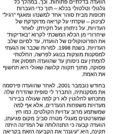
הוועדה בדלתיים פתוחות. וכך, במהלך כל
גלגולַי וטלטולַי בכלא – תוך כדי העברות
תכופות מבית סוהר אחד למשנהו ומאגף "רגיל"
לצינוק – שקדתי על קריאה מדוקדקת של
העדויות, על ניתוחן ועל חקירתן. לאחר
שיחרורי מן הכלא המשכתי לקרוא "באדיקות"
את הפרוטוקולים של הוועדה, עד לסיום שלב
העדויות, בשנת 1998. למרות שכבר אז הגעתי
למסקנות מוצקות בנוגע לפרשה, החלטתי
להמתין עם ניסוחן עד שהוועדה תפסוק את
פסוקה, מתוך תקווה קלושה שאולי היא תחשוף
את האמת.
בחודש נובמבר 2001, לאחר שהוועדה פירסמה
את מסקנותיה, התברר לי סופית שהדו"ח שלה
מתכחש לחלוטין לא רק לְמה שעולה בבירור
מעדויות משפחות הנעדרים, אלא אף לְמה
שמשתמע מרוב עדויות הקולטים. כמו חץ
שמשרטטים מעגלי מטרה סביב מקום פגיעתו,
הוועדה קבעה כי התנהלותה של המדינה היתה
תקינה, היא "עיגנה" את הקביעה הזאת בקריאה