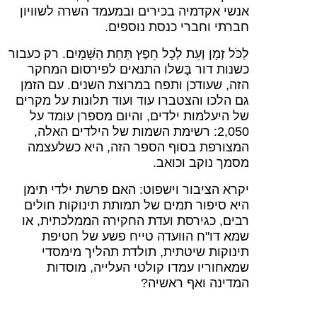
אנשי אקדמיה בכירים ובמעמד השרה לשוויון
חברתי וחברי כנסת נוספים.
לַכֹּל זְמָן וְעֵת לְכָל חֵפֶץ תַּחַת הַשָּׁמָיִם. רק כעבור
כשנות דור בָּשלו התנאים לפירסום המחקר
הזה, שעודכן ותפח במרוצת השנים. עם הזמן
גם הלכו והצטברו עוד ועוד תלונות על מקרים
של היעלמות ילדים, והיום מספרן עומד על
2,050: רשימת השמות של הילדים האלה,
המצורפת בסוף הספר הזה, היא כשלעצמה
מסמך נוקב וכואב.
יקרא הציבור וישפוט: האם פרשת ילדי תימן
היא סיפור תמים של תמותת תינוקות חולים
רבים, כגירסת ועדת החקירה הממלכתית, או
שמא דו"ח הוועדה טייח פשע של חטיפת
תינוקות שיטתית, תולדת תהליך מימסדי
שמאחוריו עמדו קולטי העלייה, מוסדות
המדינה ואף ראשיה?