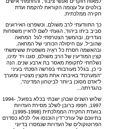
למאות חוקרים ואנשי ציבור, והחתמתי אישים
בולטים על עצומה הקוראת להקמת ועדת
חקירה ממלכתית.
כך התוודעתי לרב משולם, וכשפרצו האירועים
סביב ביתו ביהוד, הגעתי לשם לראיין משפחות
נעדרים, ובהמשך הצטרפתי לגל המחאה
שהוביל. עם חיסולה הכוחני של המחאה,
ובהאשמה חסרת כל ראָיה משפטית ששימשתי
קצין המודיעין של הרב משולם, סגנו ויד ימינו,
נשלחתי לתקופת מאסר בת ארבע שנים. הנה
כי כן, בגלל מעורבותי בפרשה הפכתי בעיני
"המערכת" באיבחה אחת מקצין מצטיין ומוערך
ל"אדם מסוכן ביותר לביטחון המדינה",
כהגדרתה...
שלוש השנים שבהן ישבתי בכלא בפועל, 1994-
1997, חפפו ברובן לשלב מסירת העדויות
בוועדת החקירה הממלכתית (1995-1998).
בתיווכם של עורכי־דין הוכנסו אלי לכלא כסדרם
הפרוטוקולים של העדויות שנמסרו בדיוני