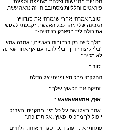
מכוניות מתנגשות וצלחת מעופפת וספינת
פּיראטים וחלליות מסתובבות. זה נראה עשר.
"טוב," אמרתי אחרי שגמרתי את סנדוויץ'
הגבינה שלי מהר ככל האפשר, "קבעתי לפגוש
את כולם ליד הפארק בשתיים?"
"תלך לשם רק ברחובות ראשיים," אמרה אמא.
"בלי קיצורי דרך ובלי לדבר עם אף אחד שאתה
לא מכיר."
"טוב."
החלקתי מהכיסא ופניתי אל הדלת.
"ותיקח את הפָּאוּץ' שלך."
"
אוּף, אמאאאאאאא
."
"אתם תעלו שם על כל מיני מתקנים, הארנק
ייפול לך מהכיס. פָּאוּץ'. אל תתווכח."
פתחתי את הפה, ותכף סגרתי אותו. הלחיים