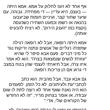
אף אחד לא העז לחלוק על אמא. אמא היתה
— בעצם, היא עדיין — די מפחידה. גבוהה, עם
שיער שחור קצר, ועיניים חומות שביעבעו
בהנאה או רשפו וכמעט השחירו כשכעסה
(וקצת כמו "הענק הירוק", לא רצית להכעיס
אותה).
אמא היתה רופאה, אבל לא רופאה רגילה
שתפרה רגליים של אנשים ונתנה זריקות נגד
כל מיני דברים. פעם אבא סיפר לי שהיא
"עוזרת לנשים שנמצאות בצרה". הוא לא אמר
איזו צרה, אבל תיארתי לעצמי שהן בטח במצב
די גרוע אם הן צריכות רופאה.
גם אבא עבד, אבל מהבית. הוא כתב
לכתבי־עת ולעיתונים. לא כל הזמן. לפעמים
הוא היה נאנח שאף אחד לא רוצה לתת לו שום
עבודה, או אומר בצחוק מריר, "זה לא החודש
של הקוראים שלי, אדי."
הרגשתי אז שאין לו עבודה "כמו שצריך". לא