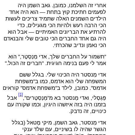
אחרי זה השלמנו, כמובן. גאב השמן היה
לפעמים חתיכת קוץ בתחת — הוא היה אחד
הילדים השמנים האלה שתמיד צריכים לעשות
הכי הרבה רעש ולהיות הכי מגעילים, כדי
להרתיע את הבריונים האמיתיים — אבל הוא
היה גם אחד החברים הכי טובים שלי והבנאדם
הכי נאמן ונדיב שהכרתי.
"תשמור על החברים שלך, אדי מַנְסְטֶר," הוא
אמר לי פעם בנימה חגיגית. "חברים זה הכול."
אדי מַנסטר היה הכינוי שלי. בגלל ששם
המשפחה שלי הוא אדמס, כמו ב"משפחת
אדמס". כמובן, לילד ב"משפחת אדמס" קוראים
[1]
פַּגְסְלי, ואדי מַנסטר בא מ"מַנְסְטֶרים",
אבל
בזמנו היה בזה איזשהו היגיון, וכמו שקורה עם
כינויים, זה נדבק.
אדי מַנסטר, גאב השמן, מיקי מֶטאל (בגלל
הגשר שהיה לו בשיניים, עם שלד ענקי