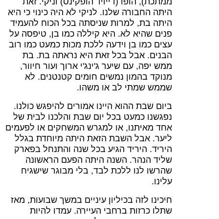
ממתכת), הוֹפּוֹ (דייויד הופקינס) וניקי. זאת
היתה החבורה שלנו. לניקי לא היה כינוי כי היא
היתה בת, למרות שניסתה בכל הכוח להעמיד
פנים שהיא לא. היא קיללה כמו בן, טיפסה על
עצים כמו בן וידעה ללכת מכות כמעט כמו רוב
הבנים. אבל בכל זאת היא נראתה בת. בת
ממש יפה, עם שיער ג'ינג'י ארוך ועור חיוור,
מנוקד בהמון נמשים חומים קטנטנים. לא
שממש שמתי לב או משהו.
ביום שבת ההוא היינו אמורים להיפגש כולנו.
נפגשנו כמעט בכל יום שבת והלכנו לבית של
אחד מאיתנו, או למגרש המשחקים או לפעמים
ליער. אבל השבת הזאת היתה מיוחדת בגלל
היריד. היריד הגיע בכל שנה והתנחל בפארק
שליד הנהר. השנה היתה הפעם הראשונה
שהרשו לנו ללכת לבד, בלי מבוגר שישגיח
עלינו.
חיכינו לזה בכיליון עיניים במשך שבועות, מאז
שתלו כרזות ברחבי העיירה. עמדו להיות