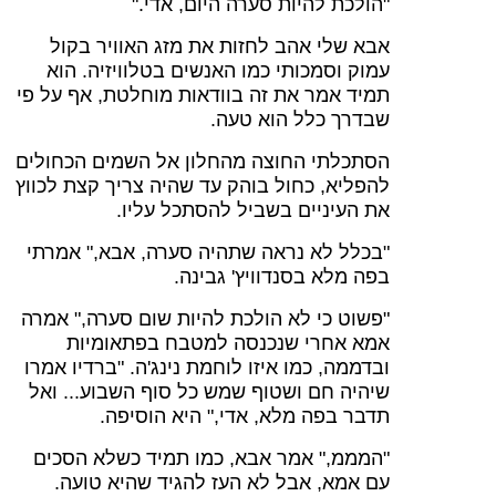
"הולכת להיות סערה היום, אדי."
אבא שלי אהב לחזות את מזג האוויר בקול
עמוק וסמכותי כמו האנשים בטלוויזיה. הוא
תמיד אמר את זה בוודאות מוחלטת, אף על פי
שבדרך כלל הוא טעה.
הסתכלתי החוצה מהחלון אל השמים הכחולים
להפליא, כחול בוהק עד שהיה צריך קצת לכווץ
את העיניים בשביל להסתכל עליו.
"בכלל לא נראה שתהיה סערה, אבא," אמרתי
בפה מלא בסנדוויץ' גבינה.
"פשוט כי לא הולכת להיות שום סערה," אמרה
אמא אחרי שנכנסה למטבח בפתאומיות
ובדממה, כמו איזו לוחמת נינג'ה. "ברדיו אמרו
שיהיה חם ושטוף שמש כל סוף השבוע... ואל
תדבר בפה מלא, אדי," היא הוסיפה.
"המממ," אמר אבא, כמו תמיד כשלא הסכים
עם אמא, אבל לא העז להגיד שהיא טועה.