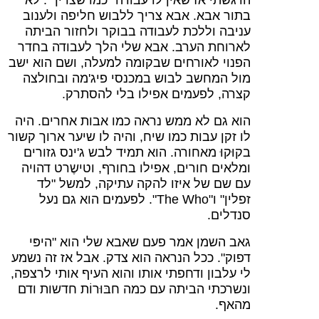
בתור אבא. אבא צריך ללבוש חליפה ולענוב
עניבה וללכת לעבודה בבוקר ולחזור הביתה
לארוחת הערב. אבא שלי הלך לעבודה בחדר
הפנוי לאורחים שבקומה למעלה, ושם הוא ישב
מול המחשב לבוש במכנסי פיג'מה ובחולצה
קצרה, לפעמים אפילו בלי להסתרק.
הוא גם לא ממש נראה כמו אבות אחרים. היה
לו זקן עבות כמו שיח, והיה לו שיער ארוך קשור
בקוּקוּ מאחורה. הוא תמיד לבש ג'ינס גזורים
ומלאים חורים, אפילו בחורף, וטישֶרט דהויה
עם שם של איזו להקה עתיקה, למשל "לד
זפלין" ו"
The Who
". לפעמים הוא גם נעל
סנדלים.
גאב השמן אמר פעם שאבא שלי הוא "היפּי
דפוק". ככל הנראה הוא צדק. אבל אז זה נשמע
לי עלבון ודחפתי אותו והוא העיף אותי לרצפה,
ונשרכתי הביתה עם כמה חבּוּרוֹת חדשות ודם
מהאף.