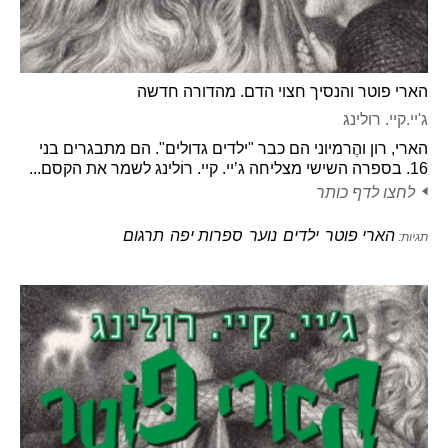
הארי פוטר והנסיך חצוי הדם. מהדורה חדשה
ג'יי.קיי. רולינג
הארי, רון והֶרמיוני הם כבר "ילדים גדולים". הם מתבגרים בני
16. בספרה השישי מצליחה ג’יי. קיי. רוֹלינג לשמר את הקסם...
לחצו לדף כותר
הארי פוטר
ילדים
נוער
ספרות יפה
תרגום
תגיות: