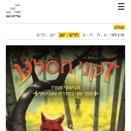
☰
קטלוג
מיין לפי:
א - ת
ת - א
חדש - ישן
ישן - חדש