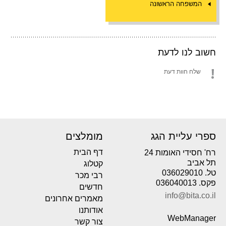
המשפחה הראשונה
חשוב לנו לדעת
שלח חוות דעת
ספרי עליית הגג
מומלצים
דף הבית
רח' חסידי האומות 24
תל אביב
קטלוג
טל. 036029010
רבי מכר
פקס. 036040013
חדשים
info@bita.co.il
מאמרים אחרונים
אודותנו
WebManager
צור קשר