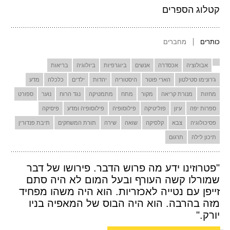
קטלוג הספרים
כותרים
מחברים
אבולוציה
אכסדרה
אנשים
ביוגרפיות
ביולוגיה
בריאות
ג'רונימו סטילטון
הארי פוטר
היסטוריה
יהדות
ילדים
כלכלה
מדע
מחזות
מנורת קריאה
מקור
מתח
מתמטיקה
נגד הרוח
נוער
ספורט
ספרות יפה
עיון
פוליטיקה
פילוסופיה
פילוסופיה ומדע
פיסיקה
פסיכולוגיה
צבא
קלסיקה
שואה
שירה
תורת המשחקים
תיבת פנדורין
תיכון לילה
תרגום
"פטרוזינו ידע מה פרוש הדבר. פירושו של דבר
שמורלו קשה העורף ובעל המום לא היה סתם
זייפן עם נטייה לאכזריות. הוא היה משהו מפחיד
מזה בהרבה. הוא היה הבוס של המאפיה בניו
יורק."