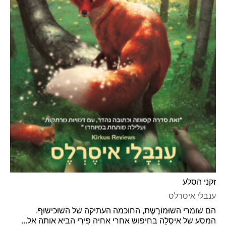
זקני הסלע
ענבלי איסרלס
הם שומרי השוּמוֹרֶשֶת, החוכמה העתיקה של השוּכּישוּף.
המסע של איסְלָה בחיפוש אחרי אחיה פִּירִי הביא אותה אל...