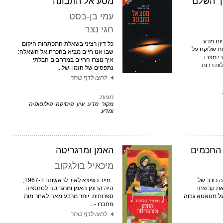
ך השלם
מסע אל התבונה
עמי בן-בסט
חגי נצר
יום מדע
כל דיון רציני בשאלת התפתחות היקום
ת שלוקח על
שבו אנו חיים מביא בהכרח אל השאלה:
י מצבו
איך נוצרו החיים במרחבים הבלתי
ת רבות...
נתפסים של הזמן ושל...
לחצו לדף כותר
תגיות:
מקור
מדע
עיון
פיסיקה
פילוסופיה
ומדע
 החכמים
האמן ומרגריטה
מיכאיל בולגקוב
ה כוכב של
מייד כשיצא לאור לראשונה ב-1967,
את קבוצתו
היה הרומן האמן ומרגריטה לסנסציה
 על מטאטא גבוה
ספרותית. יותר מרבע מאה לאחר מות
מחברו -...
לחצו לדף כותר