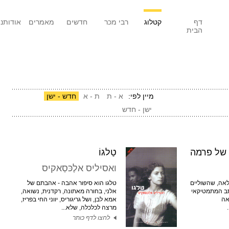
דף
קטלוג
רבי מכר
חדשים
מאמרים
אודותנו
הבית
מיין לפי:
א - ת
ת - א
חדש - ישן
ישן - חדש
של פרמה
טַלגוֹ
ואסיליס אלֶכּסַאקיס
לאה, שהשוליים
טלגו הוא סיפור אהבה - אהבתם של
תב המתמטיקאי
אלני, בחורה מאתונה, רקדנית, נשואה,
אה
אמא לבן, ושל גריגוריס, יווני החי בפריז,
מרצה לכלכלה, שלא...
לחצו לדף כותר