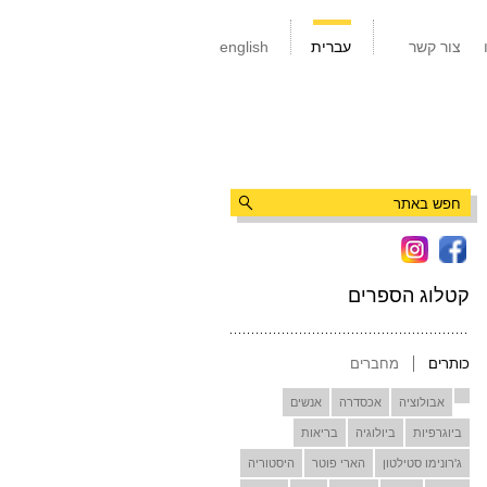
צור קשר
עברית
english
קטלוג הספרים
כותרים
מחברים
אבולוציה
אכסדרה
אנשים
ביוגרפיות
ביולוגיה
בריאות
ג'רונימו סטילטון
הארי פוטר
היסטוריה