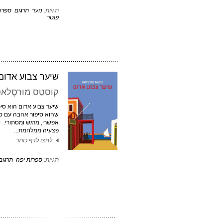
תגיות:
נוער
תרגום
ספרו
פוטר
שיער צבוע אדום
קוסטַס מוּרסֶלא
שיער צבוע אדום הוא סיפ
שהוא סיפור אהבה עם סי
אפשרי, מרגש ומסתורי. י
פצעיה ממלחמת...
לחצו לדף כותר
תגיות:
ספרות יפה
תרגום