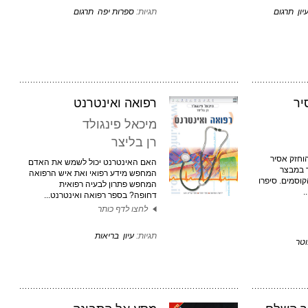
יון
תרגום
תגיות:
ספרות יפה
תרגום
יר
רפואה ואינטרנט
מיכאל פינגולד
רן בליצר
ות הוחזק אסיר
האם האינטרנט יכול לשמש את האדם
 במבצר
המחפש מידע רפואי ואת איש הרפואה
וסמים. סיפרו
המחפש פתרון לבעיה רפואית
.
דחופה? בספר רפואה ואינטרנט...
לחצו לדף כותר
תגיות:
עיון
בריאות
וטר