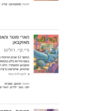
תגיות:
מתמטיקה
מדע
ע
הארי פוטר והאס
מאזקבאן
ג'יי.קיי. רולינג
במשך 12 שנים ארוכ
בשם סיריוס בלק במאסר
אזקבאן המצמרר, כלא הק
שהאיש, שהורשע ברצח..
לחצו לדף כותר
תגיות:
תרגום
ספרות
יפה
נוער
ילדים
הארי פ