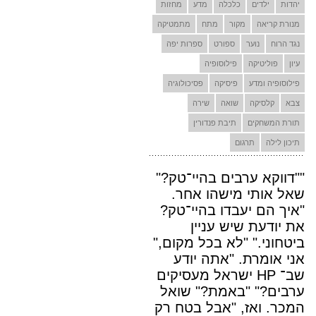
יהדות
ילדים
כלכלה
מדע
מחזות
מנורת קריאה
מקור
מתח
מתמטיקה
נגד הרוח
נוער
ספורט
ספרות יפה
עיון
פוליטיקה
פילוסופיה
פילוסופיה ומדע
פיסיקה
פסיכולוגיה
צבא
קלסיקה
שואה
שירה
תורת המשחקים
תיבת פנדורין
תיכון לילה
תרגום
""דווקא ערבים בהיי־טק?"
שאל אותי מישהו אחר.
"איך הם יעבדו בהיי־טק?
את יודעת שיש עניין
ביטחוני." "לא בכל מקום,"
אני אומרת. "אתה יודע
שב־ HP ישראל מעסיקים
ערבים?" "באמת?" שואל
המכר. ואז, "אבל בטח רק