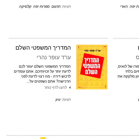
ת יפה
הארי
תגיות:
תרגום
ספרות יפה
קלסיקה
המדריך המשפטי השלם
ס
עו"ד עופר נהרי
ורו של לואיס,
המדריך המשפטי השלם יעזור לכם
ום בלתי
לדעת יותר על זכויותיכם. אתם עומדים
וון מלקקת את
לרכוש דירה - מה רצוי לדעת לפני
הרכישה? אתם נשפטים על...
לחצו לדף כותר
תגיות:
עיון