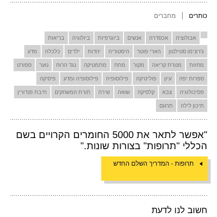
כותרים
מחברים
אבולוציה
אכסדרה
אנשים
ביוגרפיות
ביולוגיה
בריאות
ג'רונימו סטילטון
הארי פוטר
היסטוריה
יהדות
ילדים
כלכלה
מדע
מחזות
מנורת קריאה
מקור
מתח
מתמטיקה
נגד הרוח
נוער
ספורט
ספרות יפה
עיון
פוליטיקה
פילוסופיה
פילוסופיה ומדע
פיסיקה
פסיכולוגיה
צבא
קלסיקה
שואה
שירה
תורת המשחקים
תיבת פנדורין
תיכון לילה
תרגום
"אפשר לתאר את 5000 החומרים הקרויים בשם
הכללי "תרופות" בצורות שונות."
תרופות - המדריך השלם החדש
חשוב לנו לדעת