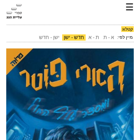
☰
קטלוג
מיין לפי:
א - ת
ת - א
חדש - ישן
ישן - חדש