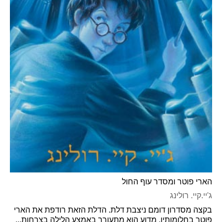
הארי פוטר ומסדר עוף החול
ג'יי.קיי. רולינג
בקצה מסדרון דומם ניצבת דלת. הדלת הזאת רודפת את הארי
פוטר בחלומותיו. מדוע הוא מתעורר באמצע הלילה בצרחות...