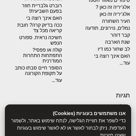
סיפורים מאזור הספר
רוברט גלבריית חוזר
אלג'יריה זה כאן ?
בפעם השביעית!
אלג'יריה זה כאן
האם אינך רוצה בי
העיר השחורה
ככה בדיוק קרה? חובת
נמלים, נוירונים, תודעה
קריאה מכל צד
קבר דוהר
חשיכה נראית. ספורט
שנת הארבה
הנפש
לב שחור כמו דיו
קולה או פפסי?
התפתחות התחרות
האם אינך רוצה בי
המודרנית
עוד...
הסופר חיים סבתו כותב
על תקופת הקורונה
עוד...
תגיות
אבולוציה
אנו משתמשים בעוגיות (Cookies)
אכסדרה
אנשים
כדי לשפר את חוויית הגלישה, לנתח שימוש באתר, ולשמור
ביוגרפיות
העדפות. ניתן לבחור לאשר או לא לאשר שימוש בעוגיות
ביולוגיה
שאינן חיוניות.