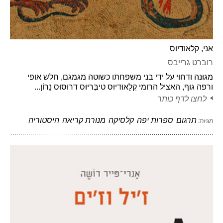
אני, קלאודיוס
רוברט גרייבס
מגוּנה ודחוי על ידי בני משפחתו כשוטה מגמגם, חלש אופי
ורפה גוף, האציל הרומי קְלַאוּדיוּס טיבֶּריוּס דרוּסוּס נֵרוֹן...
לחצו לדף כותר
תרגום
ספרות יפה
קלסיקה
מנורת קריאה
היסטוריה
תגיות: