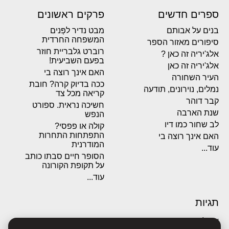
ספרים חדשים
פרקים ראשונים
בנים על אבותם
מבט נדיר לפְּנים
המשפחה החרדית
סיפורים מאזור הספר
רוברט גלבריית חוזר
אלג'יריה זה כאן ?
בפעם השביעית!
אלג'יריה זה כאן
האם אינך רוצה בי
העיר השחורה
ככה בדיוק קרה? חובת
נמלים, נוירונים, תודעה
קריאה מכל צד
קבר דוהר
חשיכה נראית. ספורט
שנת הארבה
הנפש
לב שחור כמו דיו
קולה או פפסי?
התפתחות התחרות
האם אינך רוצה בי
המודרנית
עוד...
הסופר חיים סבתו כותב
על תקופת הקורונה
עוד...
תגיות
אבולוציה