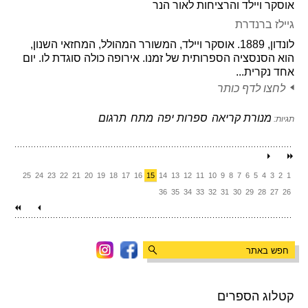
אוסקר ויילד והרציחות לאור הנר
גיילז ברנדרת
לונדון, 1889. אוסקר ויילד, המשורר המהולל, המחזאי השנון,
הוא הסנסציה הספרותית של זמנו. אירופה כולה סוגדת לו. יום
אחד נקרית...
לחצו לדף כותר
מנורת קריאה
ספרות יפה
מתח
תרגום
תגיות:
25
24
23
22
21
20
19
18
17
16
15
14
13
12
11
10
9
8
7
6
5
4
3
2
1
36
35
34
33
32
31
30
29
28
27
26
קטלוג הספרים