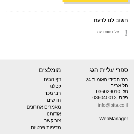
חשוב לנו לדעת
שלח חוות דעת
ספרי עליית הגג
מומלצים
דף הבית
רח' חסידי האומות 24
תל אביב
קטלוג
טל. 036029010
רבי מכר
פקס. 036040013
חדשים
info@bita.co.il
מאמרים אחרונים
אודותנו
WebManager
צור קשר
מדיניות פרטיות