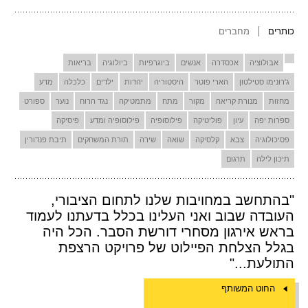
כותרים
מחברים
אבולוציה
אכסדרה
אנשים
ביוגרפיות
ביולוגיה
בריאות
ג'רונימו סטילטון
הארי פוטר
היסטוריה
יהדות
ילדים
כלכלה
מדע
מחזות
מנורת קריאה
מקור
מתח
מתמטיקה
נגד הרוח
נוער
ספורט
ספרות יפה
עיון
פוליטיקה
פילוסופיה
פילוסופיה ומדע
פיסיקה
פסיכולוגיה
צבא
קלסיקה
שואה
שירה
תורת המשחקים
תיבת פנדורין
תיכון לילה
תרגום
"בהתחשב במחויבות שלנו לתחום הציבורי,
העובדה שבוב ואני העלינו בכלל בדעתנו לעמוד
בראש אירגון מסחרי דורשת הסבר. הכל היה
בגלל הצלחת הפיילוט של פרויקט הרצפת
התולעת..."
החוט המשותף