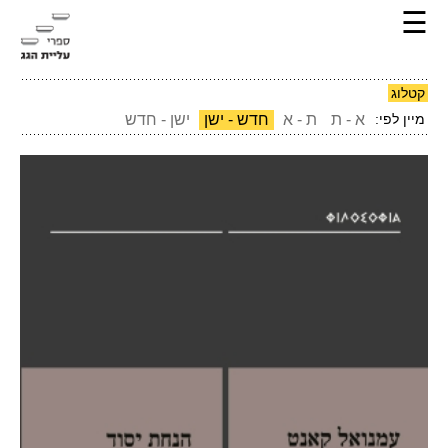
☰
קטלוג
מיין לפי:
א - ת
ת - א
חדש - ישן
ישן - חדש