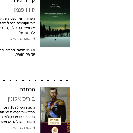
קרוב לידנב
קווין פנמן
הפרוזה המהפנטת של קווין
את הקוראים בלב ליבה 
אירועים: קרוב ליֵדֵנֶב - כ
ילדותה של...
לחצו לדף כותר
תגיות:
תרגום
ספרות יפה
קריאה
שואה
הכתרה
בוריס אקונין
השנה היא 1896.
התרגשות לקראת חגיגות
הקיסר החדש ניקולאי הש
האחרון. אבל גם לפושע המ
לחצו לדף כותר