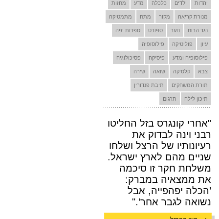
יהדות
ילדים
כלכלה
מדע
מחזות
מנורת קריאה
מקור
מתח
מתמטיקה
נגד הרוח
נוער
ספורט
ספרות יפה
עיון
פוליטיקה
פילוסופיה
פילוסופיה ומדע
פיסיקה
פסיכולוגיה
צבא
קלסיקה
שואה
שירה
תורת המשחקים
תיבת פנדורין
תיכון לילה
תרגום
"אחרי קונגרס בזל החליטו
רבני וינה לבדוק את
רעיונותיו של הרצל ושלחו
שניים מהם לארץ ישראל.
משלחת חקר זו סיכמה
את ממצאיה במברק:
’הכלה יפהפייה, אבל
נשואה לגבר אחר’."