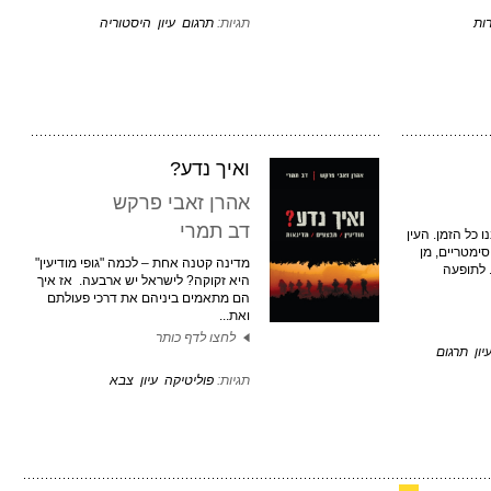
ות
תגיות:
תרגום
עיון
היסטוריה
ואיך נדע?
אהרן זאבי פרקש
דב תמרי
כל הזמן. העין
ימטריים, מן
מדינה קטנה אחת – לכמה "גופי מודיעין"
 לתופעה
היא זקוקה? לישראל יש ארבעה. אז איך
הם מתאמים ביניהם את דרכי פעולתם
ואת...
לחצו לדף כותר
יון
תרגום
תגיות:
פוליטיקה
עיון
צבא