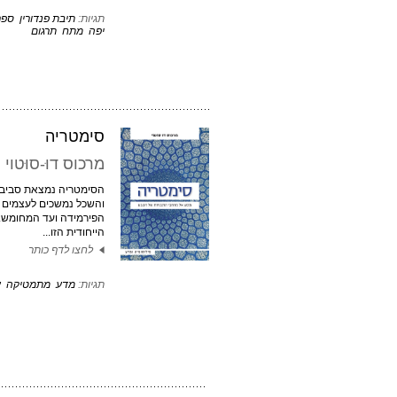
תגיות:
תיבת פנדורין
ספר
יפה
מתח
תרגום
סימטריה
מרכוס דוּ-סוּטוי
הסימטריה נמצאת סביבנו 
והשכל נמשכים לעצמים ס
הפירמידה ועד המחומש.
הייחודית הזו...
לחצו לדף כותר
תגיות:
מדע
מתמטיקה
ע