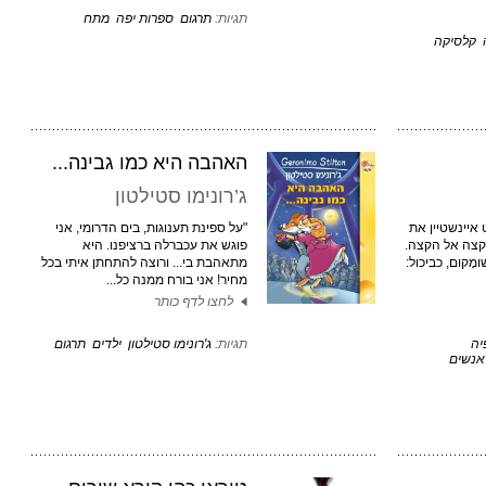
תגיות:
תרגום
ספרות יפה
מתח
קלסיקה
האהבה היא כמו גבינה...
ג’רונימו סטילטון
לברט איינשטיין את
"על ספינת תענוגות, בים הדרומי, אני
קצה אל הקצה.
פוגש את עכברלה ברציפנו. היא
מָקום, כביכול:
מתאהבת בי... ורוצה להתחתן איתי בכל
מחיר! אני בורח ממנה כל...
לחצו לדף כותר
יה
תגיות:
ג'רונימו סטילטון
ילדים
תרגום
אנשים