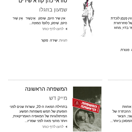
טוראי כהן קורא שירים
שמעון בוזגלו
 פֵנֵמָן לוכדת
אין שיר היום, שימוֹן אֵינְשִׁיר אֵין שִׁיר
של סחרחורת
הַיּוֹם, שִׁימוֹן, כְּלוּם! הַמּוּזָה...
פר בדוי, מחוז
לחצו לדף כותר
תגיות:
שירה
מקור
מנורת
המשפחה הראשונה
מייק דש
 רוסיה אחוזת
בתחילת המאה ה-20, עשרות שנים לפני
 ההכתרה של
הופעתן של חמש משפחות הפשע
ני, הצאר
המיתולוגיות של המאפיה האמריקאית,
סוכן ביותר...
ויותר מחצי מאה לפני שמריו...
לחצו לדף כותר