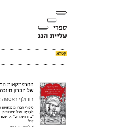
קטלוג
ההרפתקאות המפ
של הברון מינכהא
רודולף ראספה א
סיפורי הברון מינְכְהַאוּז
ולבְדיָה. אבל מינכהאוזן
"ברון השקרים", אך שמו 
קַרל...
לחצו לדף כותר