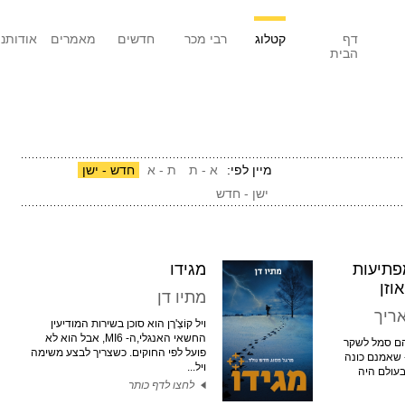
דף
קטלוג
רבי מכר
חדשים
מאמרים
אודותנו
הבית
מיין לפי:
א - ת
ת - א
חדש - ישן
ישן - חדש
תיעות
מגידו
וזן
מתיו דן
ריך
ויל קוֹצְ'רֶן הוא סוכן בשירות המודיעין
החשאי האנגלי,ה- MI6, אבל הוא לא
ֶן הם סמל לשקר
פועל לפי החוקים. כשצריך לבצע משימה
 - שאמנם כונה
ויל...
בעולם היה
לחצו לדף כותר