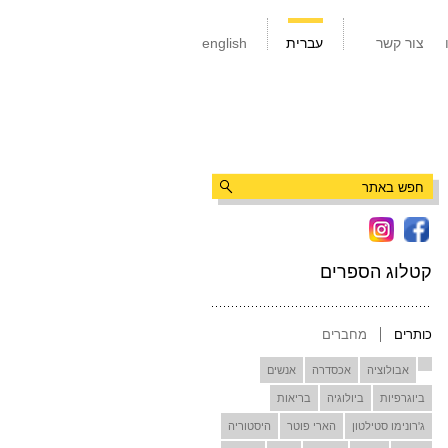
צור קשר
עברית
english
קטלוג הספרים
כותרים
מחברים
אבולוציה
אכסדרה
אנשים
ביוגרפיות
ביולוגיה
בריאות
ג'רונימו סטילטון
הארי פוטר
היסטוריה