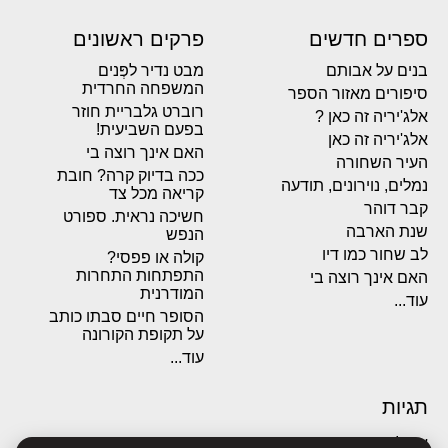
ספרים חדשים
פרקים ראשונים
בנים על אבותם
מבט נדיר לפְּנים
המשפחה החרדית
סיפורים מאזור הספר
רוברט גלבריית חוזר
אלג'יריה זה כאן ?
בפעם השביעית!
אלג'יריה זה כאן
האם אינך רוצה בי
העיר השחורה
ככה בדיוק קרה? חובת
נמלים, נוירונים, תודעה
קריאה מכל צד
קבר דוהר
חשיכה נראית. ספורט
שנת הארבה
הנפש
לב שחור כמו דיו
קולה או פפסי?
התפתחות התחרות
האם אינך רוצה בי
המודרנית
עוד...
הסופר חיים סבתו כותב
על תקופת הקורונה
עוד...
תגיות
אבולוציה