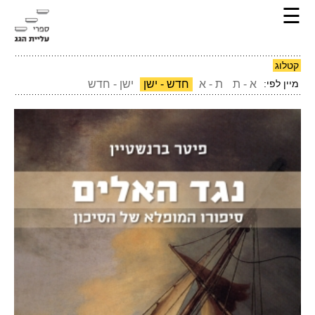
☰
קטלוג
מיין לפי:
א - ת
ת - א
חדש - ישן
ישן - חדש