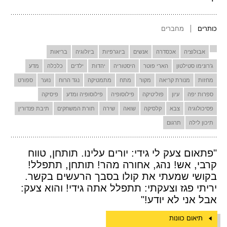
כותרים
מחברים
אבולוציה
אכסדרה
אנשים
ביוגרפיות
ביולוגיה
בריאות
ג'רונימו סטילטון
הארי פוטר
היסטוריה
יהדות
ילדים
כלכלה
מדע
מחזות
מנורת קריאה
מקור
מתח
מתמטיקה
נגד הרוח
נוער
ספורט
ספרות יפה
עיון
פוליטיקה
פילוסופיה
פילוסופיה ומדע
פיסיקה
פסיכולוגיה
צבא
קלסיקה
שואה
שירה
תורת המשחקים
תיבת פנדורין
תיכון לילה
תרגום
"פתאום צעק לי גידי: יורים עלינו. תותחן, טווח
קרבי, אש! נהג, אחורה מהר! תותחן, תתפלל!
בקושי שמעתי את קולו בסבך הרעשים בקשר.
יריתי פגז וצעקתי: תתפלל אתה גידי! והוא צעק:
אבל אני לא יודע!"
תיאום כוונות