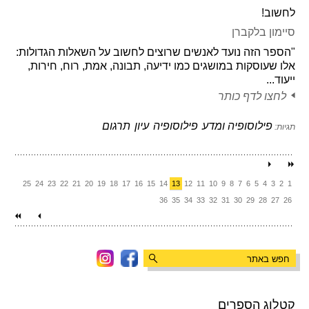
לחשוב!
סיימון בלקברן
"הספר הזה נועד לאנשים שרוצים לחשוב על השאלות הגדולות:
אלו שעוסקות במושגים כמו ידיעה, תבונה, אמת, רוח, חירות,
ייעוד...
לחצו לדף כותר
פילוסופיה ומדע
פילוסופיה
עיון
תרגום
תגיות:
25
24
23
22
21
20
19
18
17
16
15
14
13
12
11
10
9
8
7
6
5
4
3
2
1
36
35
34
33
32
31
30
29
28
27
26
קטלוג הספרים