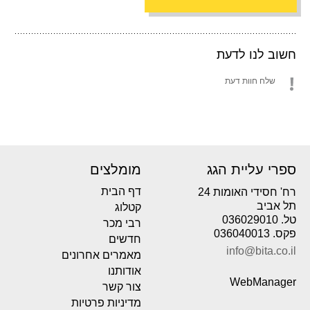
חשוב לנו לדעת
שלח חוות דעת
ספרי עליית הגג
מומלצים
דף הבית
רח' חסידי האומות 24
תל אביב
קטלוג
טל. 036029010
רבי מכר
פקס. 036040013
חדשים
info@bita.co.il
מאמרים אחרונים
אודותנו
WebManager
צור קשר
מדיניות פרטיות