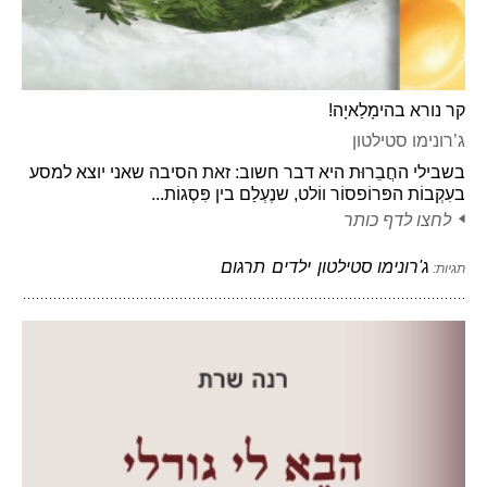
קר נורא בהימָלַאיָה!
ג’רונימו סטילטון
בשבילי החֲבֵרוּת היא דבר חשוב: זאת הסיבה שאני יוצא למסע
בעִקְבוֹת הפּרוֹפסוֹר ווֹלט, שנֶעְלַם בין פִּסְגוֹת...
לחצו לדף כותר
ג'רונימו סטילטון
ילדים
תרגום
תגיות: