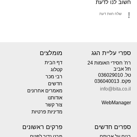
חשוב לנו לדעת
שלח חוות דעת
ספרי עליית הגג
מומלצים
דף הבית
רח' חסידי האומות 24
תל אביב
קטלוג
טל. 036029010
רבי מכר
פקס. 036040013
חדשים
info@bita.co.il
מאמרים אחרונים
אודותנו
WebManager
צור קשר
מדיניות פרטיות
ספרים חדשים
פרקים ראשונים
בנים על אבותם
מבט נדיר לפְּנים