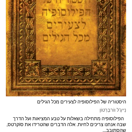
היסטוריה של הפילוסופיה לצעירים מכל הגילים
נֵייגֶ'ל ווֹרבֶּרְטוֹן
הפילוסופיה מתחילה בשאלות על טבע המציאות ועל הדרך
שבה אנחנו צריכים לחיות. אלה הדברים שהטרידו את סוֹקרטס,
שהסתובב...