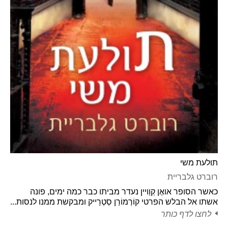
תולעת משי
רוברט גלבריית
כאשר הסופר אואֶן קְוַויין נעדר מביתו כבר כמה ימים, פונה
אשתו אל הבלש הפרטי קוֹרְמוֹרַן סְטְרַייק ומבקשת ממנו לנסות...
לחצו לדף כותר