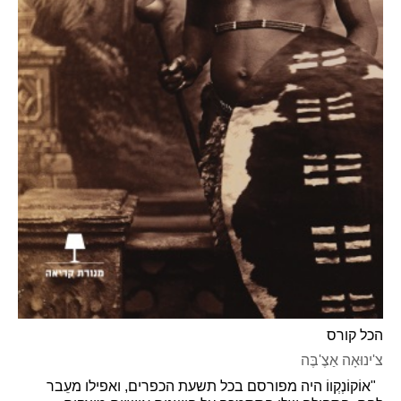
הכל קורס
צ'ינוּאָה אַצֶ'בֶּה
"אוֹקוֹנְקְווֹ היה מפורסם בכל תשעת הכפרים, ואפילו מעֵבר