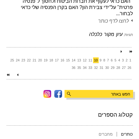
האם כדאי לעקוף את חברות הביטוח ולחסוך ל"פנסיה
פרטית" על־ידי צבירת הון? האם בקרן הפנסיה שלי כדאי
לבחור...
לחצו לדף כותר
עיון
מקור
כלכלה
תגיות:
25
24
23
22
21
20
19
18
17
16
15
14
13
12
11
10
9
8
7
6
5
4
3
2
1
36
35
34
33
32
31
30
29
28
27
26
קטלוג הספרים
כותרים
מחברים