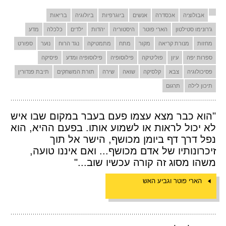
אבולוציה
אכסדרה
אנשים
ביוגרפיות
ביולוגיה
בריאות
ג'רונימו סטילטון
הארי פוטר
היסטוריה
יהדות
ילדים
כלכלה
מדע
מחזות
מנורת קריאה
מקור
מתח
מתמטיקה
נגד הרוח
נוער
ספורט
ספרות יפה
עיון
פוליטיקה
פילוסופיה
פילוסופיה ומדע
פיסיקה
פסיכולוגיה
צבא
קלסיקה
שואה
שירה
תורת המשחקים
תיבת פנדורין
תיכון לילה
תרגום
"הוא כבר מצא עצמו פעם בעבר במקום שבו איש
לא יכול לראות או לשמוע אותו. בפעם ההיא, הוא
נפל דרך דף ביומן מכושף, הישר אל תוך
זיכרונותיו של אדם מכושף... ואם איננו טועה,
משהו מסוג זה קורה עכשיו שוב..."
הארי פוטר וגביע האש