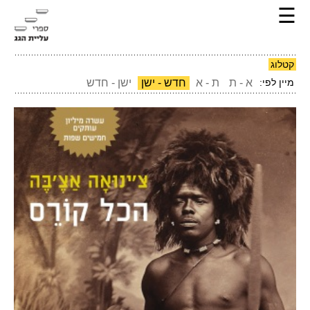
☰
קטלוג
מיין לפי:
א - ת
ת - א
חדש - ישן
ישן - חדש