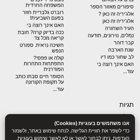
המשפחה החרדית
סיפורים מאזור הספר
רוברט גלבריית חוזר
אלג'יריה זה כאן ?
בפעם השביעית!
אלג'יריה זה כאן
האם אינך רוצה בי
העיר השחורה
ככה בדיוק קרה? חובת
נמלים, נוירונים, תודעה
קריאה מכל צד
קבר דוהר
חשיכה נראית. ספורט
שנת הארבה
הנפש
לב שחור כמו דיו
קולה או פפסי?
התפתחות התחרות
האם אינך רוצה בי
המודרנית
עוד...
הסופר חיים סבתו כותב
על תקופת הקורונה
עוד...
תגיות
אבולוציה
אנו משתמשים בעוגיות (Cookies)
אכסדרה
אנשים
כדי לשפר את חוויית הגלישה, לנתח שימוש באתר, ולשמור
ביוגרפיות
העדפות. ניתן לבחור לאשר או לא לאשר שימוש בעוגיות