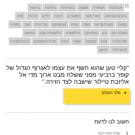
אבולוציה
אכסדרה
אנשים
ביוגרפיות
ביולוגיה
בריאות
ג'רונימו סטילטון
הארי פוטר
היסטוריה
יהדות
ילדים
כלכלה
מדע
מחזות
מנורת קריאה
מקור
מתח
מתמטיקה
נגד הרוח
נוער
ספורט
ספרות יפה
עיון
פוליטיקה
פילוסופיה
פילוסופיה ומדע
פיסיקה
פסיכולוגיה
צבא
קלסיקה
שואה
שירה
תורת המשחקים
תיבת פנדורין
תיכון לילה
תרגום
"קליי טען שהוא חשף את עצמו לאגרוף הגדול של
קופר ברביעי מפני ששלח מבט ארוך מדי אל
אליזבת טיילור שישבה לצד הזירה."
מלך העולם
חשוב לנו לדעת
שלח חוות דעת