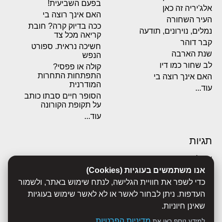
בפעם השביעית!
אלג'יריה זה כאן
האם אינך רוצה בי
העיר השחורה
ככה בדיוק קרה? חובת
נמלים, נוירונים, תודעה
קריאה מכל צד
קבר דוהר
חשיכה נראית. ספורט
שנת הארבה
הנפש
לב שחור כמו דיו
קולה או פפסי?
התפתחות התחרות
האם אינך רוצה בי
המודרנית
עוד...
הסופר חיים סבתו כותב
על תקופת הקורונה
עוד...
תגיות
אבולוציה
אנו משתמשים בעוגיות (Cookies)
אכסדרה
אנשים
כדי לשפר את חוויית הגלישה, לנתח שימוש באתר, ולשמור
ביוגרפיות
העדפות. ניתן לבחור לאשר או לא לאשר שימוש בעוגיות
ביולוגיה
שאינן חיוניות.
בריאות
מדיניות הפרטיות
למידע נוסף ראו את
.